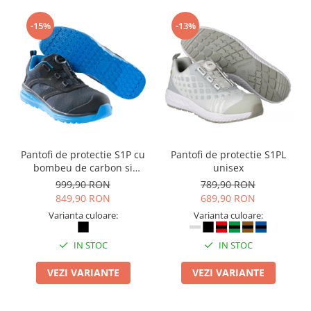
Suporturi si huse telefoane &
tablete
-15%
-13%
Periferice PC si accesorii
Ergnonomice
Audio
Boxe portabile
Casti
Tehnica si mobilier pentru birou
Laminatoare
Pantofi de protectie S1P cu
Pantofi de protectie S1PL
bombeu de carbon si
unisex
Folii laminare
inchidere BOAÂ® Fit
999,90 RON
789,90 RON
Accesorii mobilier
849,90 RON
689,90 RON
Varianta culoare:
Varianta culoare:
Ghilotine și Trimmere
Calculatoare de birou
IN STOC
IN STOC
Distrugatoare documente
VEZI VARIANTE
VEZI VARIANTE
Cosuri de gunoi pentru birou
Scaune, birouri si produse