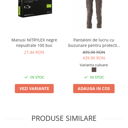
Table magnetice (whiteboard-uri)
Electronice si accesorii tech
Gadgeturi mobile
Securitate digitala
Adaptoare de calatorie
Manusi NITRYLEX negre
Pantaloni de lucru cu
Baterii si acumulatori
nepudrate 100 buc
buzunare pentru protectie
la genunchi Mascot®
27,44 RON
499,90 RON
Cabluri si conectivitate
ACCELERATE
439,90 RON
Incarcatoare wireless
Varianta culoare:
Incarcatoare cu fir si auto
IN STOC
IN STOC
Ceasuri smart - Smartwatch
VEZI VARIANTE
ADAUGA IN COS
Baterii externe - Powerbanks
Accesorii localizare (FindMy)
Cartuse, tonere, consumabile PC
Standuri PC si suporturi
PRODUSE SIMILARE
ergonomice