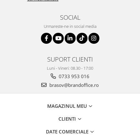
Seturi si scule de baza
SOCIAL
Masurare si taiere
Urmareste-ne in social media
Lampi portabile
Lanterne, lampi si accesorii
Pentru masini, biciclete si prim
ajutor
SUPORT CLIENTI
Noutati si inovatii
Luni - Vineri: 08.30 - 17:00
Pachete Cadou Premium
0733 953 016
Promotii si reduceri
brasov@brandoffice.ro
LICHIDARE DE STOC
MAGAZINUL MEU
CLIENTI
DATE COMERCIALE