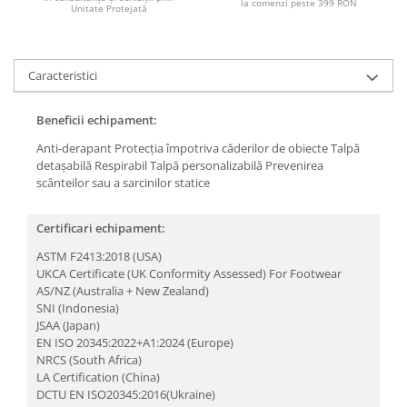
la comenzi peste 399 RON
Articole pentru rufe, casa,
Unitate Protejată
geamuri, mobila
Articole pentru birou, suprafete,
pardoseli
Caracteristici
Intretinere si odorizante masina
Beneficii echipament:
Saci de gunoi
Anti-derapant
Protecția împotriva căderilor de obiecte
Talpă
Accesorii pentru curatenie
detașabilă
Respirabil
Talpă personalizabilă
Prevenirea
scânteilor sau a sarcinilor statice
Tipografie si stampile
Formulare tipizate
Certificari echipament:
Caiete si blocnotesuri
personalizate
ASTM F2413:2018 (USA)
UKCA Certificate (UK Conformity Assessed) For Footwear
Stampile, tusiere si tus
AS/NZ (Australia + New Zealand)
SNI (Indonesia)
Protectia muncii si Imbracaminte
JSAA (Japan)
Imbracaminte
EN ISO 20345:2022+A1:2024 (Europe)
NRCS (South Africa)
Tricouri
LA Certification (China)
Bluze & Pulovere
DCTU EN ISO20345:2016(Ukraine)