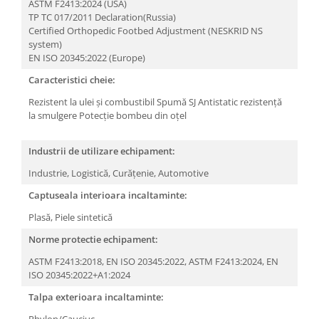
Camasi
ASTM F2413:2024 (USA)
TP TC 017/2011 Declaration(Russia)
Pantaloni
Certified Orthopedic Footbed Adjustment (NESKRID NS
Pantaloni cu pieptar
system)
EN ISO 20345:2022 (Europe)
Hanorace
Jachete
Caracteristici cheie:
Impermeabile
Rezistent la ulei și combustibil
Spumă SJ
Antistatic
rezistență
Veste
la smulgere
Potecție bombeu din oțel
Reflectorizante
Industrii de utilizare echipament:
Incaltaminte
Industrie,
Logistică,
Curățenie,
Automotive
Incaltaminte de lucru si protectie
Incaltaminte de oras si munte
Captuseala interioara incaltaminte:
Echipamente medicale
Plasă,
Piele sintetică
Manusi de protectie
Norme protectie echipament:
Accesorii pentru protectia capului
ASTM F2413:2018,
EN ISO 20345:2022,
ASTM F2413:2024,
EN
ISO 20345:2022+A1:2024
Casti de protectie
Antifoane
Talpa exterioara incaltaminte:
Ochelari de protectie si viziere
Phylon/Cauciuc