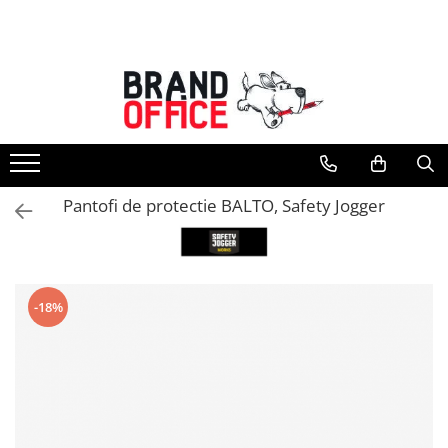
Toate Produsele
Unitate Protejata - PRODUCTIE
Hartie copiator si produse
tipografice
Produse consumabile din hartie
Pantofi de protectie BALTO, Safety Jogger
Detergenti si dezinfectanti
Formulare tipizate
Saci menajeri (Unitate Protejata)
-18%
Agende, calendare si organizatoare
Agende personalizabile
Organizatoare business
Birotica si papetarie
Hartie si articole din hartie