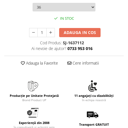
Rollere
Finelinere
Textmarkere
IN STOC
Markere diverse
Carioci si creioane colorate
ADAUGA IN COS
Rezerve instrumente scris
Cod Produs:
SJ-1637112
Tavite documente si suporturi
Ai nevoie de ajutor?
0733 953 016
Ascutitori, radiere, agrafe
Adauga la Favorite
Cere informatii
Foarfece pentru birou
Curatenie si igiena
Produse Antibacteriene
Articole pentru baie
Producție pe Unitate Protejată
11 angajați cu dizabilități
Articole pentru bucatarie
Brand Product UP
în echipa noastră
Maturi, mopuri si galeti
Hartie igienica, prosoape hartie si
dispensere
Experiență din 2008
Transport GRATUIT
în consultanță și achiziții prin