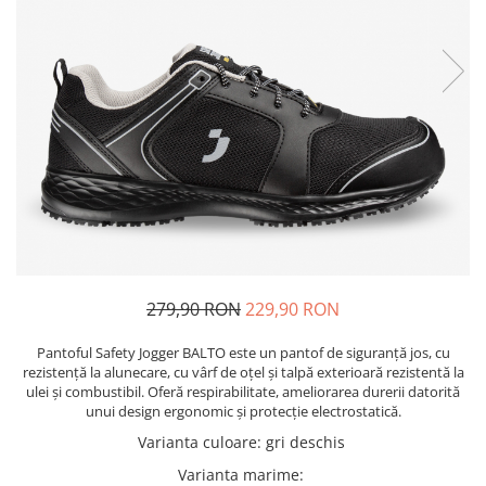
Bibliorafturi, caiete mecanice,
separatoare
Capsatoare, capse si perforatoare
Caiete si blocnotesuri
Dosare, folii protectie si mape
Accesorii diverse pentru birou
Etichetare si ambalare
Arhivare si depozitare
Instrumente de scris
Pixuri de plastic
279,90 RON
229,90 RON
Pixuri metalice
Pantoful Safety Jogger BALTO este un pantof de siguranță jos, cu
Pixuri cu gel
rezistență la alunecare, cu vârf de oțel și talpă exterioară rezistentă la
Stilouri
ulei și combustibil. Oferă respirabilitate, ameliorarea durerii datorită
Seturi de scris Premium
unui design ergonomic și protecție electrostatică.
Instrumente de scris eco
Varianta culoare
:
gri deschis
Creioane mecanice si grafit
Varianta marime
: