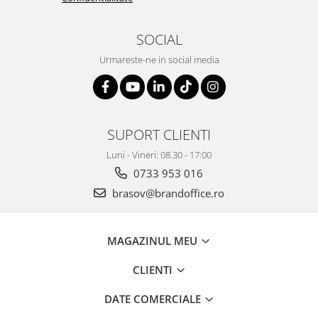
Seturi si scule de baza
SOCIAL
Masurare si taiere
Urmareste-ne in social media
Lampi portabile
Lanterne, lampi si accesorii
Pentru masini, biciclete si prim
ajutor
SUPORT CLIENTI
Noutati si inovatii
Luni - Vineri: 08.30 - 17:00
Pachete Cadou Premium
0733 953 016
Promotii si reduceri
brasov@brandoffice.ro
LICHIDARE DE STOC
MAGAZINUL MEU
CLIENTI
DATE COMERCIALE