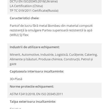
Camasi
DCTU EN ISO20345:2016(Ukraine)
LA Certification (China)
Pantaloni
TP TC 019/2011 Certificate(Russia)
Pantaloni cu pieptar
Caracteristici cheie:
Hanorace
Pantof de lucru fără metal
Bombeu din material compozit
Jachete
rezistență la smulgere
Partea superioară rezistentă la apă
Impermeabile
(WRU)
SJ Flex
Veste
Reflectorizante
Industrii de utilizare echipament:
Incaltaminte
Minerit,
Automotive,
Industrie,
Logistică,
Curățenie,
Catering,
Alimente și băuturi,
Produse chimice,
Construcții,
Petrol și
Incaltaminte de lucru si protectie
gaze
Incaltaminte de oras si munte
Captuseala interioara incaltaminte:
Echipamente medicale
3D-Plasă
Manusi de protectie
Norme protectie echipament:
Accesorii pentru protectia capului
ASTM F2413:2018,
EN ISO 20345:2011
Casti de protectie
Antifoane
Talpa exterioara incaltaminte:
Ochelari de protectie si viziere
Cauciuc