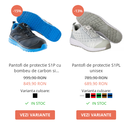
Suporturi si huse telefoane &
tablete
-15%
-13%
Periferice PC si accesorii
Ergnonomice
Audio
Boxe portabile
Casti
Tehnica si mobilier pentru birou
Laminatoare
Pantofi de protectie S1P cu
Pantofi de protectie S1PL
bombeu de carbon si
unisex
Folii laminare
inchidere BOAÂ® Fit
999,90 RON
789,90 RON
Accesorii mobilier
849,90 RON
689,90 RON
Varianta culoare:
Varianta culoare:
Ghilotine și Trimmere
Calculatoare de birou
IN STOC
IN STOC
Distrugatoare documente
VEZI VARIANTE
VEZI VARIANTE
Cosuri de gunoi pentru birou
Scaune, birouri si produse