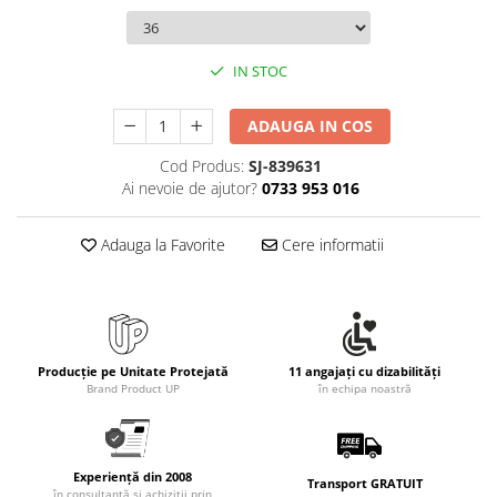
Rollere
Finelinere
Textmarkere
IN STOC
Markere diverse
Carioci si creioane colorate
ADAUGA IN COS
Rezerve instrumente scris
Cod Produs:
SJ-839631
Tavite documente si suporturi
Ai nevoie de ajutor?
0733 953 016
Ascutitori, radiere, agrafe
Adauga la Favorite
Cere informatii
Foarfece pentru birou
Curatenie si igiena
Produse Antibacteriene
Articole pentru baie
Producție pe Unitate Protejată
11 angajați cu dizabilități
Articole pentru bucatarie
Brand Product UP
în echipa noastră
Maturi, mopuri si galeti
Hartie igienica, prosoape hartie si
dispensere
Experiență din 2008
Transport GRATUIT
în consultanță și achiziții prin