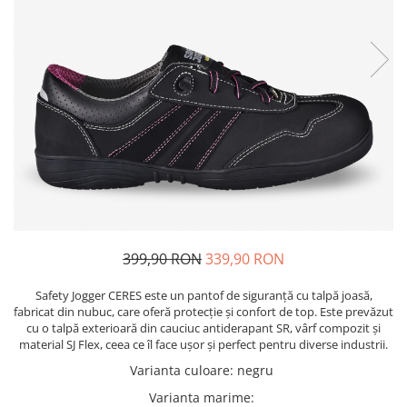
Bibliorafturi, caiete mecanice,
separatoare
Capsatoare, capse si perforatoare
Caiete si blocnotesuri
Dosare, folii protectie si mape
Accesorii diverse pentru birou
Etichetare si ambalare
Arhivare si depozitare
Instrumente de scris
Pixuri de plastic
399,90 RON
339,90 RON
Pixuri metalice
Safety Jogger CERES este un pantof de siguranță cu talpă joasă,
Pixuri cu gel
fabricat din nubuc, care oferă protecție și confort de top. Este prevăzut
Stilouri
cu o talpă exterioară din cauciuc antiderapant SR, vârf compozit și
Seturi de scris Premium
material SJ Flex, ceea ce îl face ușor și perfect pentru diverse industrii.
Instrumente de scris eco
Varianta culoare
:
negru
Creioane mecanice si grafit
Varianta marime
: