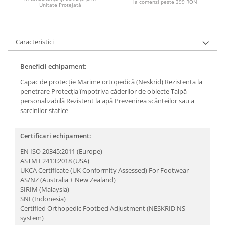
la comenzi peste 399 RON
Articole pentru rufe, casa,
Unitate Protejată
geamuri, mobila
Articole pentru birou, suprafete,
pardoseli
Caracteristici
Intretinere si odorizante masina
Beneficii echipament:
Saci de gunoi
Capac de protecție
Marime ortopedică (Neskrid)
Rezistența la
Accesorii pentru curatenie
penetrare
Protecția împotriva căderilor de obiecte
Talpă
personalizabilă
Rezistent la apă
Prevenirea scânteilor sau a
Tipografie si stampile
sarcinilor statice
Formulare tipizate
Caiete si blocnotesuri
Certificari echipament:
personalizate
EN ISO 20345:2011 (Europe)
Stampile, tusiere si tus
ASTM F2413:2018 (USA)
UKCA Certificate (UK Conformity Assessed) For Footwear
Protectia muncii si Imbracaminte
AS/NZ (Australia + New Zealand)
Imbracaminte
SIRIM (Malaysia)
SNI (Indonesia)
Tricouri
Certified Orthopedic Footbed Adjustment (NESKRID NS
Bluze & Pulovere
system)