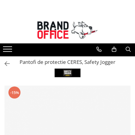
Toate Produsele
Unitate Protejata - PRODUCTIE
Hartie copiator si produse
tipografice
Produse consumabile din hartie
Pantofi de protectie CERES, Safety Jogger
Detergenti si dezinfectanti
Formulare tipizate
Saci menajeri (Unitate Protejata)
-15%
Agende, calendare si organizatoare
Agende personalizabile
Organizatoare business
Birotica si papetarie
Hartie si articole din hartie