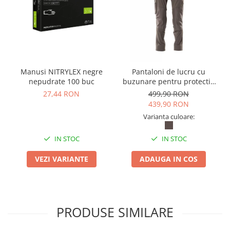
Table magnetice (whiteboard-uri)
Electronice si accesorii tech
Gadgeturi mobile
Securitate digitala
Adaptoare de calatorie
Manusi NITRYLEX negre
Pantaloni de lucru cu
Baterii si acumulatori
nepudrate 100 buc
buzunare pentru protectie
la genunchi Mascot®
27,44 RON
499,90 RON
Cabluri si conectivitate
ACCELERATE
439,90 RON
Incarcatoare wireless
Varianta culoare:
Incarcatoare cu fir si auto
IN STOC
IN STOC
Ceasuri smart - Smartwatch
VEZI VARIANTE
ADAUGA IN COS
Baterii externe - Powerbanks
Accesorii localizare (FindMy)
Cartuse, tonere, consumabile PC
Standuri PC si suporturi
PRODUSE SIMILARE
ergonomice