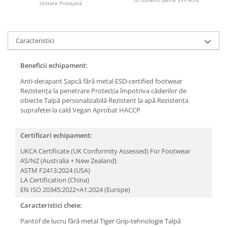
Unitate Protejată
Caracteristici
Beneficii echipament:
Anti-derapant
Șapcă fără metal
ESD-certified footwear
Rezistența la penetrare
Protecția împotriva căderilor de
obiecte
Talpă personalizabilă
Rezistent la apă
Rezistența
suprafeței la cald
Vegan
Aprobat HACCP
Certificari echipament:
UKCA Certificate (UK Conformity Assessed) For Footwear
AS/NZ (Australia + New Zealand)
ASTM F2413:2024 (USA)
LA Certification (China)
EN ISO 20345:2022+A1:2024 (Europe)
Caracteristici cheie:
Pantof de lucru fără metal
Tiger Grip-tehnologie
Talpă