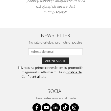
 produsul. A scos efectiv toata
„Sunteți minu
pardoseli. Livrarea a fost rapida.
mă ajut
nd sa cumparati! Nota 10.”
în 
NEWSLETTER
Nu rata ofertele si promotiile noastre
Vreau sa primesc newsletter cu promotiile
magazinului. Afla mai multe in
Politica de
Confidentialitate
SOCIAL
Urmareste-ne in social media