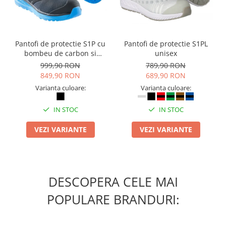
Pantofi de protectie S1P cu
Pantofi de protectie S1PL
bombeu de carbon si
unisex
inchidere BOAÂ® Fit
999,90 RON
789,90 RON
849,90 RON
689,90 RON
Varianta culoare:
Varianta culoare:
IN STOC
IN STOC
VEZI VARIANTE
VEZI VARIANTE
DESCOPERA CELE MAI
POPULARE BRANDURI: