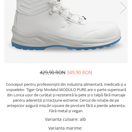
Pixuri cu gel
ergonomice
Echipamente medicale
Stilouri
Suporturi si huse telefoane &
Seturi de scris Premium
Manusi de protectie
tablete
Instrumente de scris eco
Accesorii pentru protectia capului
Periferice PC si accesorii
Creioane mecanice si grafit
Ergnonomice
Casti de protectie
Rollere
Antifoane
Audio
Finelinere
Ochelari de protectie si viziere
Boxe portabile
Textmarkere
Masti de protectie respiratorie
Casti
Markere diverse
Sepci, caciuli si esarfe
Carioci si creioane colorate
429,90 RON
349,90 RON
Pachete promotionale
Rezerve instrumente scris
Accesorii pentru protectia muncii
Conceput pentru profesioniștii din industria alimentară, medicală și a
Tavite documente si suporturi
vopselelor. Tiger Grip Modelul MODULO PURE are o parte superioară
Sosete de lucru
Ascutitori, radiere, agrafe
din Lorica ușor de curățat și rezistentă la pete și o talpă fără marcaje
Branturi
pentru aderență și tracțiune extreme. Cercul de rotație de pe
Foarfece pentru birou
antepicior asigură mișcări ușoare de pivotare fără a pierde aderența.
Diverse accesorii
Fără metal și vegan.
Articole de unica folosinta
Varianta culoare
:
alb
Copii - tricouri si hanorace
Varianta marime
: