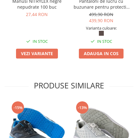
Manusi NITRYLEX negre
Pantaloni de lucru cu
nepudrate 100 buc
buzunare pentru protectie
la genunchi Mascot®
27,44 RON
499,90 RON
ACCELERATE
439,90 RON
Varianta culoare:
IN STOC
IN STOC
VEZI VARIANTE
ADAUGA IN COS
PRODUSE SIMILARE
-15%
-13%