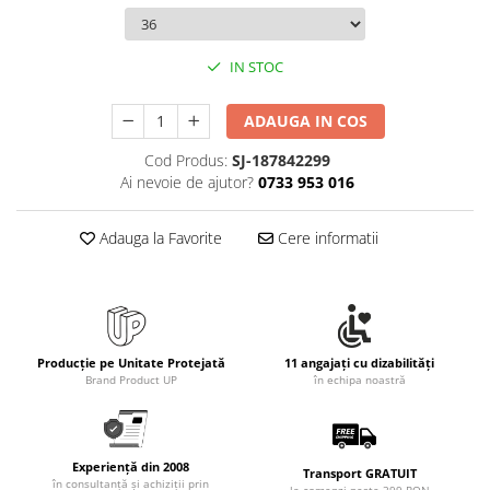
IN STOC
ADAUGA IN COS
Cod Produs:
SJ-187842299
Ai nevoie de ajutor?
0733 953 016
Adauga la Favorite
Cere informatii
Producție pe Unitate Protejată
11 angajați cu dizabilități
Brand Product UP
în echipa noastră
Experiență din 2008
Transport GRATUIT
în consultanță și achiziții prin
la comenzi peste 399 RON