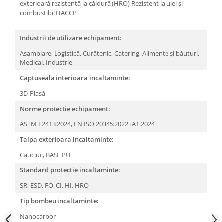
exterioară rezistentă la căldură (HRO)
Rezistent la ulei și
combustibil
HACCP
Industrii de utilizare echipament:
Asamblare,
Logistică,
Curățenie,
Catering,
Alimente și băuturi,
Medical,
Industrie
Captuseala interioara incaltaminte:
3D-Plasă
Norme protectie echipament:
ASTM F2413:2024,
EN ISO 20345:2022+A1:2024
Talpa exterioara incaltaminte:
Cauciuc,
BASF PU
Standard protectie incaltaminte:
SR,
ESD,
FO,
CI,
HI,
HRO
Tip bombeu incaltaminte:
Nanocarbon