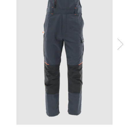
Bibliorafturi, caiete mecanice,
separatoare
Capsatoare, capse si perforatoare
Caiete si blocnotesuri
Dosare, folii protectie si mape
Accesorii diverse pentru birou
Etichetare si ambalare
Arhivare si depozitare
Instrumente de scris
Pixuri de plastic
Pixuri metalice
Pixuri cu gel
Stilouri
Seturi de scris Premium
Instrumente de scris eco
Creioane mecanice si grafit