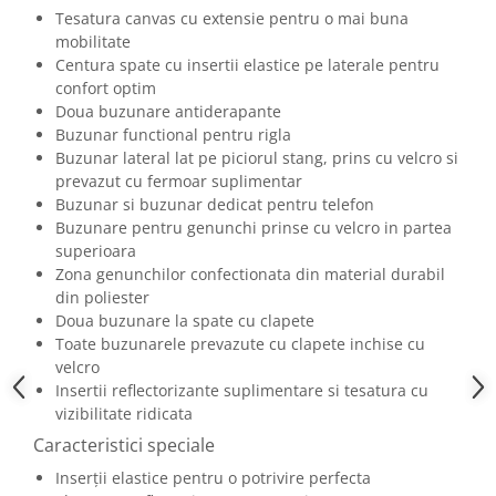
Camasi
Tesatura canvas cu extensie pentru o mai buna
Pantaloni
mobilitate
Pantaloni cu pieptar
Centura spate cu insertii elastice pe laterale pentru
confort optim
Hanorace
Doua buzunare antiderapante
Jachete
Buzunar functional pentru rigla
Impermeabile
Buzunar lateral lat pe piciorul stang, prins cu velcro si
Veste
prevazut cu fermoar suplimentar
Buzunar si buzunar dedicat pentru telefon
Reflectorizante
Buzunare pentru genunchi prinse cu velcro in partea
Incaltaminte
superioara
Incaltaminte de lucru si protectie
Zona genunchilor confectionata din material durabil
din poliester
Incaltaminte de oras si munte
Doua buzunare la spate cu clapete
Echipamente medicale
Toate buzunarele prevazute cu clapete inchise cu
Manusi de protectie
velcro
Insertii reflectorizante suplimentare si tesatura cu
Accesorii pentru protectia capului
vizibilitate ridicata
Casti de protectie
Caracteristici speciale
Antifoane
Inserții elastice pentru o potrivire perfecta
Ochelari de protectie si viziere