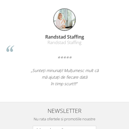
ergonomice
Masini de legat, indosariat si
accesorii
Protocol si HORECA
Apa si bauturi racoritoare
Anda Benga
Cafea, ceai, zahar, lapte
Persoana fizica
Casa si bucatarie
⭐⭐⭐⭐⭐
Cani si pahare
Bucatarie si servire
„Foarte bun produsul. A scos efectiv toata
Textile si confort pentru casa
mizeria din pardoseli. Livrarea a fost rapida.
Recomand sa cumparati! Nota 10.”
Decor si interior
Seturi si accesorii pentru vin
Rucsacuri si articole de calatorie
NEWSLETTER
Rucsacuri
Nu rata ofertele si promotiile noastre
Trollere, genti si accesorii de voiaj
Genti de umar si borsete