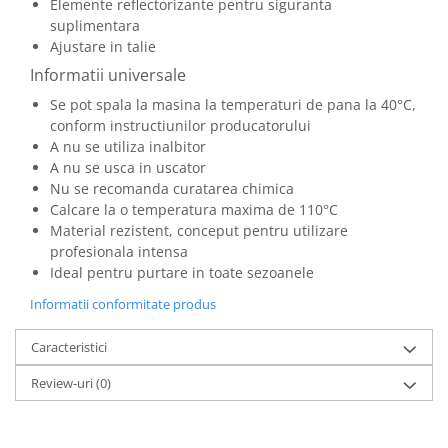
Elemente reflectorizante pentru siguranta
Masti de protectie respiratorie
suplimentara
Sepci, caciuli si esarfe
Ajustare in talie
Pachete promotionale
Informatii universale
Accesorii pentru protectia muncii
Se pot spala la masina la temperaturi de pana la 40°C,
conform instructiunilor producatorului
Sosete de lucru
A nu se utiliza inalbitor
Branturi
A nu se usca in uscator
Diverse accesorii
Nu se recomanda curatarea chimica
Calcare la o temperatura maxima de 110°C
Articole de unica folosinta
Material rezistent, conceput pentru utilizare
Copii - tricouri si hanorace
profesionala intensa
Comunicare si prezentare
Ideal pentru purtare in toate sezoanele
Flipchart-uri
Informatii conformitate produs
Ecrane Interactive
Caracteristici
Sisteme de afisare
Review-uri
(0)
Ecrane de proiectie
Accesorii prezentare