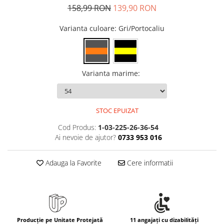
Rollere
158,99 RON
139,90 RON
Finelinere
Varianta culoare
: Gri/Portocaliu
Textmarkere
Markere diverse
Carioci si creioane colorate
Rezerve instrumente scris
Varianta marime
:
Tavite documente si suporturi
Ascutitori, radiere, agrafe
STOC EPUIZAT
Foarfece pentru birou
Cod Produs:
1-03-225-26-36-54
Curatenie si igiena
Ai nevoie de ajutor?
0733 953 016
Produse Antibacteriene
Articole pentru baie
Adauga la Favorite
Cere informatii
Articole pentru bucatarie
Maturi, mopuri si galeti
Hartie igienica, prosoape hartie si
dispensere
Producție pe Unitate Protejată
11 angajați cu dizabilități