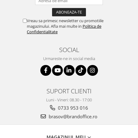
Genti, huse si rucsacuri de laptop
Genti de plaja si cumparaturi
Vreau sa primesc newsletter cu promotiile
magazinului. Afla mai multe in
Politica de
Portofele si portcarduri RFID
Confidentialitate
Sport si accesorii outdoor
Sticle, cani si termosuri to go
SOCIAL
Sport, jocuri si accesorii
Urmareste-ne in social media
Gratare si picnic
Plaja si relaxare
Genti frigorifice
SUPORT CLIENTI
Ochelari de soare
Luni - Vineri: 08.30 - 17:00
Lanyards si brelocuri
0733 953 016
Umbrele
brasov@brandoffice.ro
Scule, unelte si iluminat
Unelte multifunctionale si bricege
(multitools)
MAGAZINUL MEU