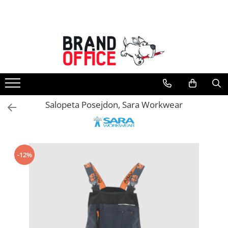
Toate Produsele
Unitate Protejata - PRODUCTIE
Hartie copiator si produse
tipografice
Produse consumabile din hartie
Salopeta Posejdon, Sara Workwear
Detergenti si dezinfectanti
Formulare tipizate
Saci menajeri (Unitate Protejata)
-12%
Agende, calendare si organizatoare
Agende personalizabile
Organizatoare business
Birotica si papetarie
Hartie si articole din hartie