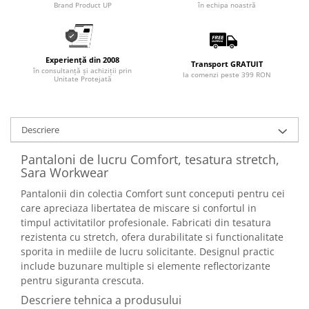
Articole pentru rufe, casa,
Brand Product UP
în echipa noastră
geamuri, mobila
Articole pentru birou, suprafete,
pardoseli
Experiență din 2008
Transport GRATUIT
în consultanță și achiziții prin
la comenzi peste 399 RON
Intretinere si odorizante masina
Unitate Protejată
Saci de gunoi
Accesorii pentru curatenie
Descriere
Tipografie si stampile
Pantaloni de lucru Comfort, tesatura stretch,
Formulare tipizate
Sara Workwear
Caiete si blocnotesuri
Pantalonii din colectia Comfort sunt conceputi pentru cei
personalizate
care apreciaza libertatea de miscare si confortul in
Stampile, tusiere si tus
timpul activitatilor profesionale. Fabricati din tesatura
Protectia muncii si Imbracaminte
rezistenta cu stretch, ofera durabilitate si functionalitate
sporita in mediile de lucru solicitante. Designul practic
Imbracaminte
include buzunare multiple si elemente reflectorizante
Tricouri
pentru siguranta crescuta.
Bluze & Pulovere
Descriere tehnica a produsului