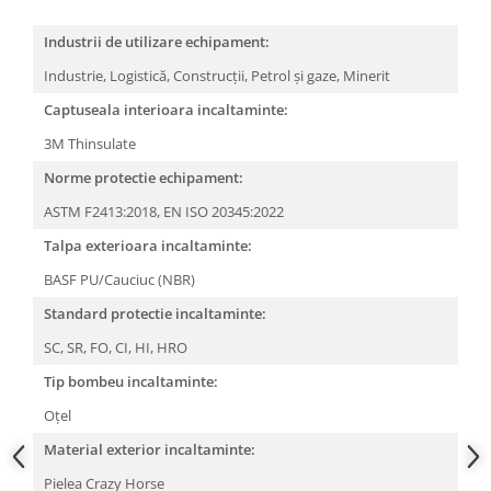
Industrii de utilizare echipament:
Industrie,
Logistică,
Construcții,
Petrol și gaze,
Minerit
Captuseala interioara incaltaminte:
3M Thinsulate
Norme protectie echipament:
ASTM F2413:2018,
EN ISO 20345:2022
Talpa exterioara incaltaminte:
BASF PU/Cauciuc (NBR)
Standard protectie incaltaminte:
SC,
SR,
FO,
CI,
HI,
HRO
Tip bombeu incaltaminte:
Oţel
Material exterior incaltaminte:
Pielea Crazy Horse