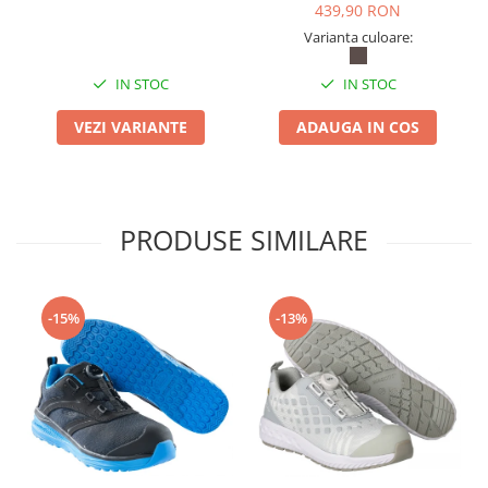
ACCELERATE
439,90 RON
Varianta culoare:
IN STOC
IN STOC
VEZI VARIANTE
ADAUGA IN COS
PRODUSE SIMILARE
-15%
-13%