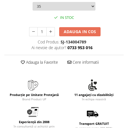
IN STOC
ADAUGA IN COS
Cod Produs:
SJ-134004789
Ai nevoie de ajutor?
0733 953 016
Adauga la Favorite
Cere informatii
Producție pe Unitate Protejată
11 angajați cu dizabilități
Brand Product UP
în echipa noastră
Experiență din 2008
Transport GRATUIT
în consultanță și achiziții prin
la comenzi peste 399 RON