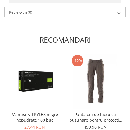
Review-uri
(0)
RECOMANDARI
-12%
Manusi NITRYLEX negre
Pantaloni de lucru cu
nepudrate 100 buc
buzunare pentru protectie
la genunchi Mascot®
27,44 RON
499,90 RON