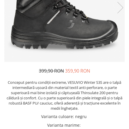
Pixuri cu gel
ergonomice
Echipamente medicale
Stilouri
Suporturi si huse telefoane &
Seturi de scris Premium
Manusi de protectie
tablete
Instrumente de scris eco
Accesorii pentru protectia capului
Periferice PC si accesorii
Creioane mecanice si grafit
Ergnonomice
Casti de protectie
Rollere
Antifoane
Audio
Finelinere
Ochelari de protectie si viziere
Boxe portabile
Textmarkere
Masti de protectie respiratorie
Casti
Markere diverse
Sepci, caciuli si esarfe
Carioci si creioane colorate
399,90 RON
359,90 RON
Pachete promotionale
Rezerve instrumente scris
Accesorii pentru protectia muncii
Conceput pentru condiții extreme, VESUVIO Winter S3S are o talpă
Tavite documente si suporturi
intermediară ușoară din material textil anti-perforare, o parte
Sosete de lucru
Ascutitori, radiere, agrafe
superioară mai bine izolată și căptușeală Thinsulate 200 pentru
Branturi
căldură și confort. Cu o parte superioară din piele integrală și o talpă
Foarfece pentru birou
robustă BASF PU/ cauciuc, oferă aderență și tracțiune excelente în
Diverse accesorii
medii înghețate.
Articole de unica folosinta
Varianta culoare
:
negru
Copii - tricouri si hanorace
Varianta marime
: