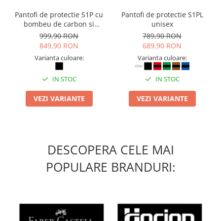
Pantofi de protectie S1P cu
Pantofi de protectie S1PL
bombeu de carbon si
unisex
inchidere BOAÂ® Fit
999,90 RON
789,90 RON
849,90 RON
689,90 RON
Varianta culoare:
Varianta culoare:
IN STOC
IN STOC
VEZI VARIANTE
VEZI VARIANTE
DESCOPERA CELE MAI
POPULARE BRANDURI: