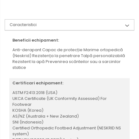
Caracteristici
Beneficii echipament:
Anti-derapant
Capac de protecție
Marime ortopedică
(Neskrid)
Rezistența la penetrare
Talpă personalizabilă
Rezistent la apă
Prevenirea scânteilor sau a sarcinilor
statice
Certificari echipament:
ASTM F2413:2018 (USA)
UKCA Certificate (UK Conformity Assessed) For
Footwear
KOSHA (Korea)
AS/NZ (Australia + New Zealand)
SNI (Indonesia)
Certified Orthopedic Footbed Adjustment (NESKRID NS
system)