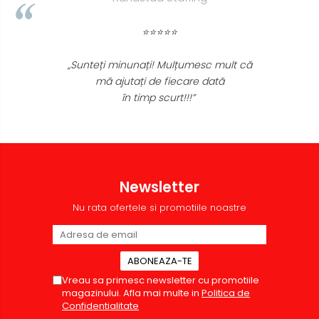
⭐⭐⭐⭐⭐
„Foarte bun produsul. A scos efectiv toata
mizeria din pardoseli. Livrarea a fost rapida.
Recomand sa cumparati! Nota 10.”
Newsletter
Nu rata ofertele si promotiile noastre
Vreau sa primesc newsletter cu promotiile
magazinului. Afla mai multe in
Politica de
Confidentialitate