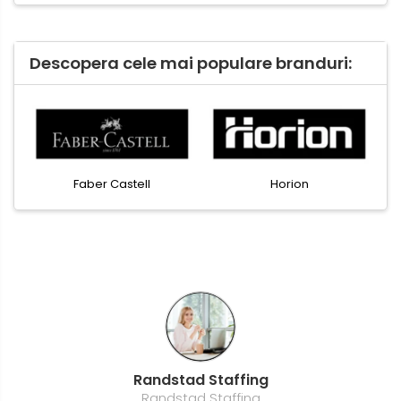
Descopera cele mai populare branduri:
aber Castell
Horion
Kensing
Anda Benga
Persoana fizica