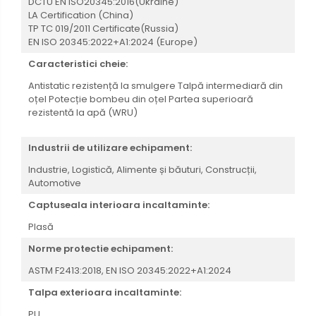
DCTU EN ISO20345:2016(Ukraine)
LA Certification (China)
TP TC 019/2011 Certificate(Russia)
EN ISO 20345:2022+A1:2024 (Europe)
Caracteristici cheie:
Antistatic
rezistență la smulgere
Talpă intermediară din
oțel
Potecție bombeu din oțel
Partea superioară
rezistentă la apă (WRU)
Industrii de utilizare echipament:
Industrie,
Logistică,
Alimente și băuturi,
Construcții,
Automotive
Captuseala interioara incaltaminte:
Plasă
Norme protectie echipament:
ASTM F2413:2018,
EN ISO 20345:2022+A1:2024
Talpa exterioara incaltaminte:
PU