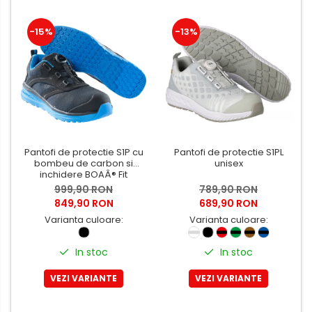
-15%
-13%
Pantofi de protectie S1P cu
Pantofi de protectie S1PL
bombeu de carbon si
unisex
inchidere BOAÂ® Fit
999,90 RON
789,90 RON
849,90 RON
689,90 RON
Varianta culoare:
Varianta culoare:
In stoc
In stoc
VEZI VARIANTE
VEZI VARIANTE