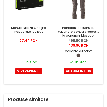
Manusi NITRYLEX negre
Pantaloni de lucru cu
nepudrate 100 buc
buzunare pentru protectie
la genunchi Mascot®
ACCELERATE
27,44 RON
499,90 RON
439,90 RON
Varianta culoare:
In stoc
In stoc
VEZI VARIANTE
ADAUGA IN COS
Produse similare