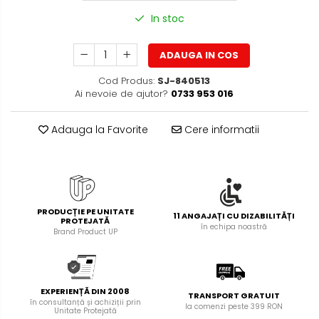
Foarfece pentru birou
Diverse accesorii
In stoc
Articole de unica folosinta
ADAUGA IN COS
Copii - tricouri si hanorace
Cod Produs:
SJ-840513
Ai nevoie de ajutor?
0733 953 016
Adauga la Favorite
Cere informatii
PRODUCȚIE PE UNITATE
11 ANGAJAȚI CU DIZABILITĂȚI
PROTEJATĂ
în echipa noastră
Brand Product UP
EXPERIENȚĂ DIN 2008
TRANSPORT GRATUIT
în consultanță și achiziții prin
la comenzi peste 399 RON
Unitate Protejată