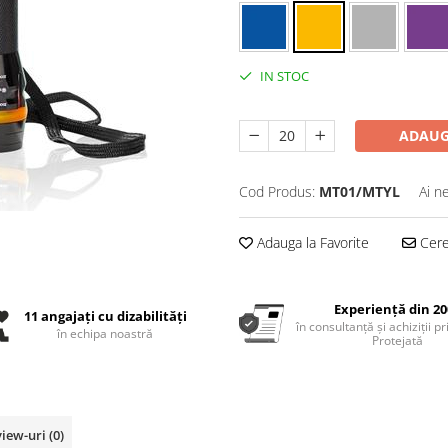
IN STOC
ADAUG
Cod Produs:
MT01/MTYL
Ai n
Adauga la Favorite
Cere 
Experiență din 20
11 angajați cu dizabilități
în consultanță și achiziții p
în echipa noastră
Protejată
view-uri
(0)