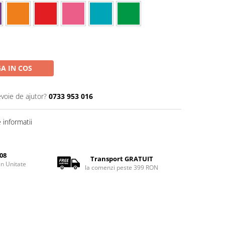
A IN COS
evoie de ajutor?
0733 953 016
informatii
08
Transport GRATUIT
rin Unitate
la comenzi peste 399 RON