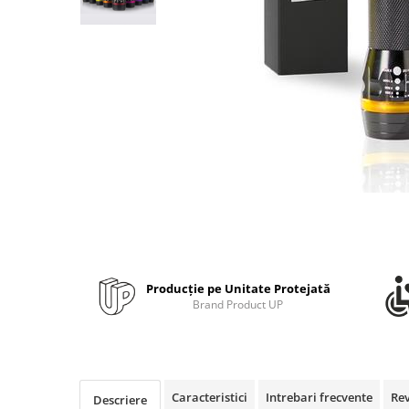
Bibliorafturi, caiete mecanice,
separatoare
Capsatoare, capse si perforatoare
Caiete si blocnotesuri
Dosare, folii protectie si mape
Accesorii diverse pentru birou
Etichetare si ambalare
Arhivare si depozitare
Instrumente de scris
Pixuri de plastic
Pixuri metalice
Producție pe Unitate Protejată
Pixuri cu gel
Brand Product UP
Stilouri
Seturi de scris Premium
Instrumente de scris eco
Creioane mecanice si grafit
Caracteristici
Intrebari frecvente
Re
Descriere