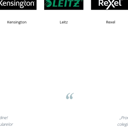
Kensington
Leitz
Rexel
dine!
„Pro
ularelor
colegi