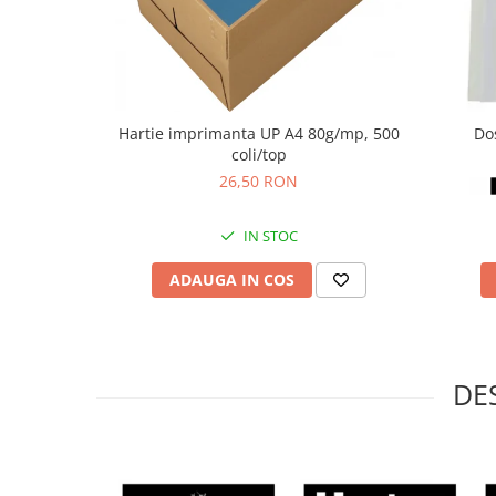
Articole pentru rufe, casa,
geamuri, mobila
Articole pentru birou, suprafete,
pardoseli
Intretinere si odorizante masina
Hartie imprimanta UP A4 80g/mp, 500
Dos
coli/top
Saci de gunoi
26,50 RON
Accesorii pentru curatenie
Tipografie si stampile
IN STOC
Formulare tipizate
ADAUGA IN COS
Caiete si blocnotesuri
personalizate
Stampile, tusiere si tus
Protectia muncii si Imbracaminte
DE
Imbracaminte
Tricouri
Bluze & Pulovere