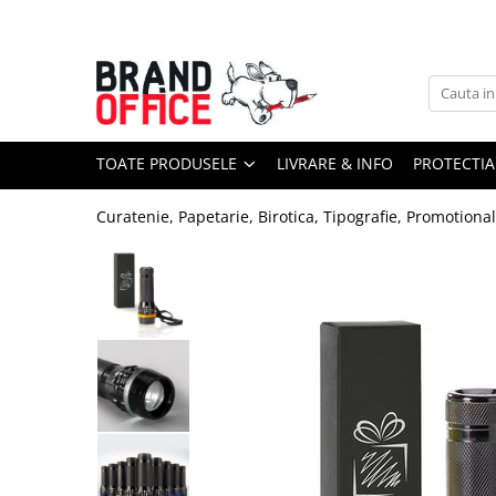
Toate Produsele
Unitate Protejata - PRODUCTIE
Hartie copiator si produse
TOATE PRODUSELE
LIVRARE & INFO
PROTECTIA
tipografice
Produse consumabile din hartie
Curatenie, Papetarie, Birotica, Tipografie, Promotiona
Detergenti si dezinfectanti
Formulare tipizate
Saci menajeri (Unitate Protejata)
Agende, calendare si organizatoare
Agende personalizabile
Organizatoare business
Birotica si papetarie
Hartie si articole din hartie