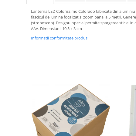
Rollere
Finelinere
Lanterna LED Colorissimo Colorado fabricata din aluminiu 
fascicul de lumina focalizat si zoom pana la 5 metri. Gene
Textmarkere
(stroboscop). Designul special permite spargerea sticlei in 
Markere diverse
AAA. Dimensiuni: 10,5 x 3 cm
Carioci si creioane colorate
Informatii conformitate produs
Rezerve instrumente scris
Tavite documente si suporturi
Ascutitori, radiere, agrafe
Foarfece pentru birou
Curatenie si igiena
Produse Antibacteriene
Articole pentru baie
Articole pentru bucatarie
Maturi, mopuri si galeti
Hartie igienica, prosoape hartie si
dispensere