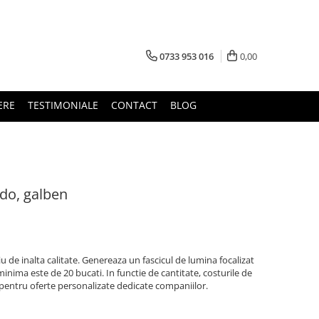
0733 953 016
0,00
ERE
TESTIMONIALE
CONTACT
BLOG
do, galben
 de inalta calitate. Genereaza un fascicul de lumina focalizat
nima este de 20 bucati. In functie de cantitate, costurile de
 pentru oferte personalizate dedicate companiilor.