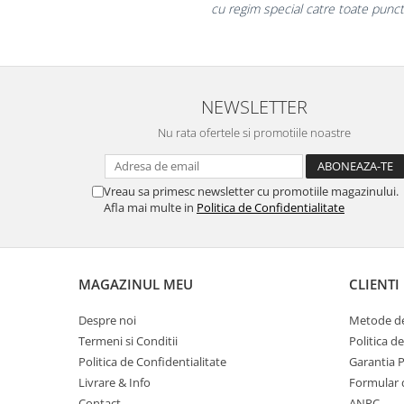
cu regim special catre toate puncte
Masti de protectie respiratorie
Sepci, caciuli si esarfe
Pachete promotionale
Accesorii pentru protectia muncii
NEWSLETTER
Sosete de lucru
Nu rata ofertele si promotiile noastre
Branturi
Diverse accesorii
Articole de unica folosinta
Vreau sa primesc newsletter cu promotiile magazinului.
Afla mai multe in
Politica de Confidentialitate
Copii - tricouri si hanorace
Comunicare si prezentare
Flipchart-uri
MAGAZINUL MEU
CLIENTI
Ecrane Interactive
Despre noi
Metode de
Sisteme de afisare
Termeni si Conditii
Politica d
Ecrane de proiectie
Politica de Confidentialitate
Garantia 
Accesorii prezentare
Livrare & Info
Formular 
Contact
ANPC