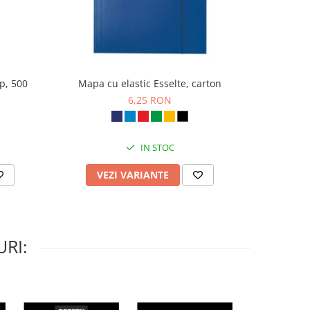
p, 500
Mapa cu elastic Esselte, carton
Hartie i
6,25 RON
IN STOC
VEZI VARIANTE
AD
RI: