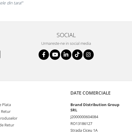
le din tara!"
SOCIAL
Urmareste-ne in social media
DATE COMERCIALE
 Plata
Brand Distribution Group
SRL
e Retur
J2000000604084
Produselor
RO13186127
de Retur
Strada Ciceu 1A