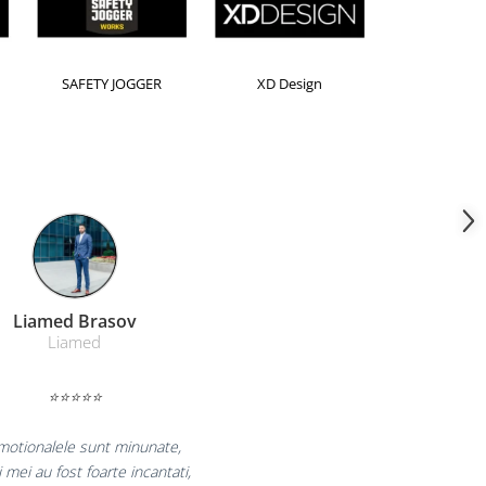
SAFETY JOGGER
XD Design
Liamed Brasov
Liamed
⭐⭐⭐⭐⭐
motionalele sunt minunate,
i mei au fost foarte incantati,