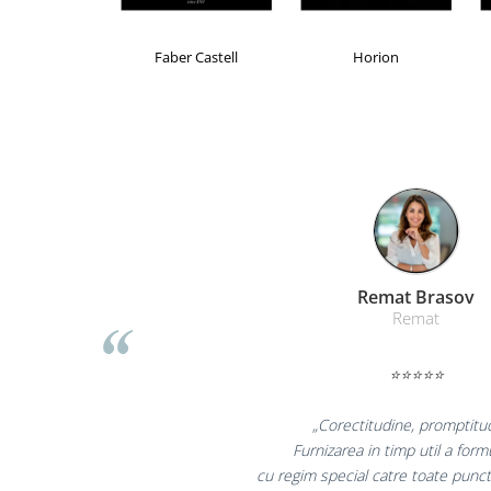
Masti de protectie respiratorie
Sepci, caciuli si esarfe
Brand Product UP
Colorissimo
EKO
Pachete promotionale
Accesorii pentru protectia muncii
Sosete de lucru
Branturi
Diverse accesorii
Articole de unica folosinta
Copii - tricouri si hanorace
Liamed Braso
Comunicare si prezentare
Liamed
Flipchart-uri
Ecrane Interactive
⭐⭐⭐⭐⭐
Sisteme de afisare
„Promotionalele sunt mi
Ecrane de proiectie
colegii mei au fost foarte 
Accesorii prezentare
la fel si clientii nostr