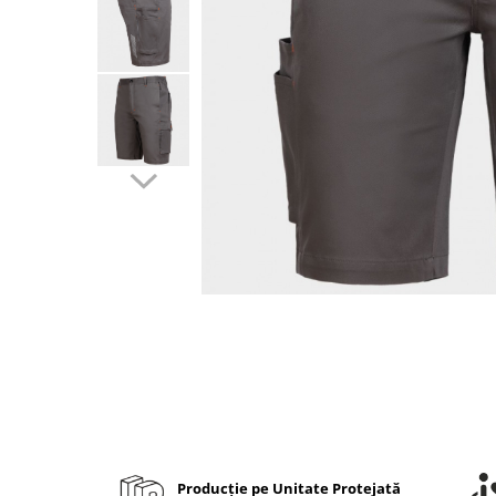
Bibliorafturi, caiete mecanice,
separatoare
Capsatoare, capse si perforatoare
Caiete si blocnotesuri
Dosare, folii protectie si mape
Accesorii diverse pentru birou
Etichetare si ambalare
Arhivare si depozitare
Instrumente de scris
Pixuri de plastic
Pixuri metalice
Pixuri cu gel
Stilouri
Seturi de scris Premium
Instrumente de scris eco
Creioane mecanice si grafit
Producție pe Unitate Protejată