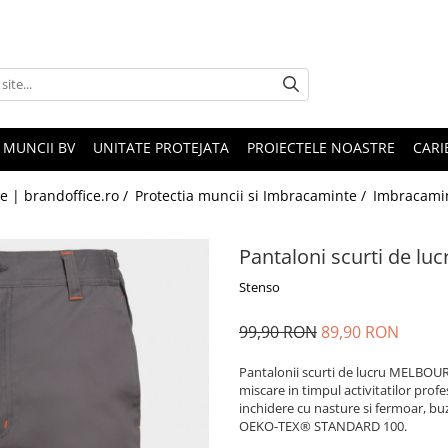
 MUNCII BV
UNITATE PROTEJATA
PROIECTELE NOASTRE
CARI
le | brandoffice.ro /
Protectia muncii si Imbracaminte /
Imbracami
Pantaloni scurti de 
Stenso
99,90 RON
89,90 RON
Pantalonii scurti de lucru MELBOUR
miscare in timpul activitatilor profes
inchidere cu nasture si fermoar, bu
OEKO-TEX® STANDARD 100.