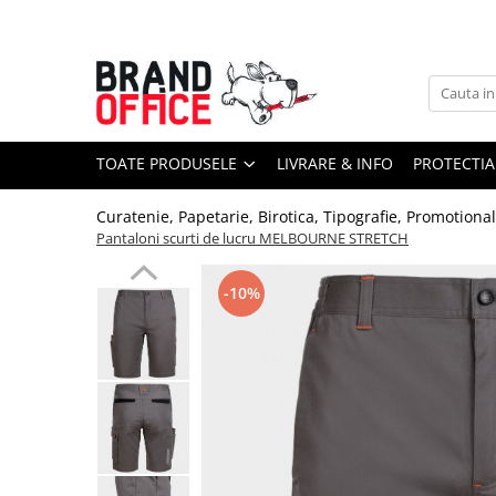
Toate Produsele
Unitate Protejata - PRODUCTIE
Hartie copiator si produse
TOATE PRODUSELE
LIVRARE & INFO
PROTECTIA
tipografice
Produse consumabile din hartie
Curatenie, Papetarie, Birotica, Tipografie, Promotiona
Detergenti si dezinfectanti
Pantaloni scurti de lucru MELBOURNE STRETCH
Formulare tipizate
-10%
Saci menajeri (Unitate Protejata)
Agende, calendare si organizatoare
Agende personalizabile
Organizatoare business
Birotica si papetarie
Hartie si articole din hartie