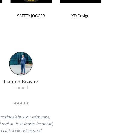
Horion
Kensington
Leitz
Farmacom Brasov
Farmacom
⭐⭐⭐⭐⭐
uram pentru reluarea colaborarii si
m multumiti pentru produsele plasate
i finalizate cu succes la timp."