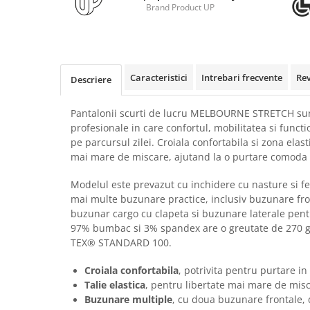
Rollere
Brand Product UP
Finelinere
Textmarkere
Markere diverse
Carioci si creioane colorate
Caracteristici
Intrebari frecvente
Re
Descriere
Rezerve instrumente scris
Tavite documente si suporturi
Pantalonii scurti de lucru MELBOURNE STRETCH sunt 
profesionale in care confortul, mobilitatea si funct
Ascutitori, radiere, agrafe
pe parcursul zilei. Croiala confortabila si zona elasti
Foarfece pentru birou
mai mare de miscare, ajutand la o purtare comoda i
Curatenie si igiena
Modelul este prevazut cu inchidere cu nasture si fe
Produse Antibacteriene
mai multe buzunare practice, inclusiv buzunare fro
buzunar cargo cu clapeta si buzunare laterale pent
Articole pentru baie
97% bumbac si 3% spandex are o greutate de 270 g/
Articole pentru bucatarie
TEX® STANDARD 100.
Maturi, mopuri si galeti
Croiala confortabila
, potrivita pentru purtare in 
Hartie igienica, prosoape hartie si
Talie elastica
, pentru libertate mai mare de misca
dispensere
Buzunare multiple
, cu doua buzunare frontale,