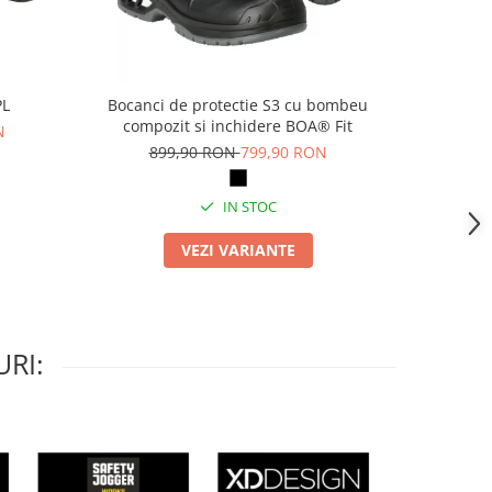
PL
Bocanci de protectie S3 cu bombeu
Pa
compozit si inchidere BOA® Fit
N
69
899,90 RON
799,90 RON
IN STOC
VEZI VARIANTE
RI: