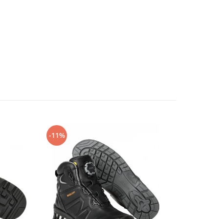
-11%
-14%