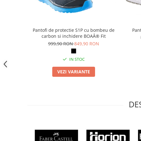
Camasi
Pantaloni
Pantaloni cu pieptar
Hanorace
Pantofi de protectie S1P cu bombeu de
Pant
Jachete
carbon si inchidere BOAÂ® Fit
Impermeabile
999,90 RON
849,90 RON
Veste
Reflectorizante
IN STOC
Incaltaminte
VEZI VARIANTE
Incaltaminte de lucru si protectie
Incaltaminte de oras si munte
Echipamente medicale
DE
Manusi de protectie
Accesorii pentru protectia capului
Casti de protectie
Antifoane
Ochelari de protectie si viziere