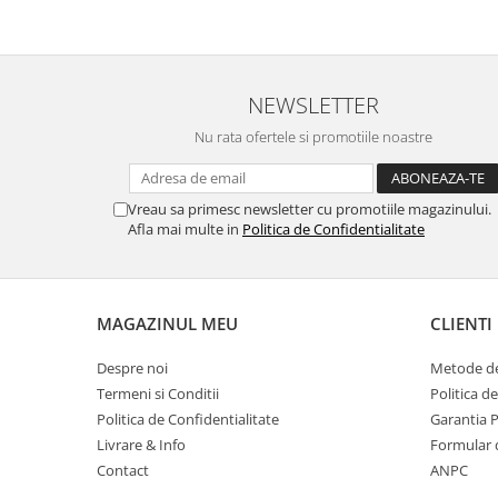
Table magnetice (whiteboard-uri)
Electronice si accesorii tech
Gadgeturi mobile
NEWSLETTER
Securitate digitala
Nu rata ofertele si promotiile noastre
Adaptoare de calatorie
Baterii si acumulatori
Cabluri si conectivitate
Vreau sa primesc newsletter cu promotiile magazinului.
Afla mai multe in
Politica de Confidentialitate
Incarcatoare wireless
Incarcatoare cu fir si auto
Ceasuri smart - Smartwatch
MAGAZINUL MEU
CLIENTI
Baterii externe - Powerbanks
Despre noi
Metode de
Accesorii localizare (FindMy)
Termeni si Conditii
Politica d
Cartuse, tonere, consumabile PC
Politica de Confidentialitate
Garantia 
Livrare & Info
Formular 
Standuri PC si suporturi
Contact
ANPC
ergonomice