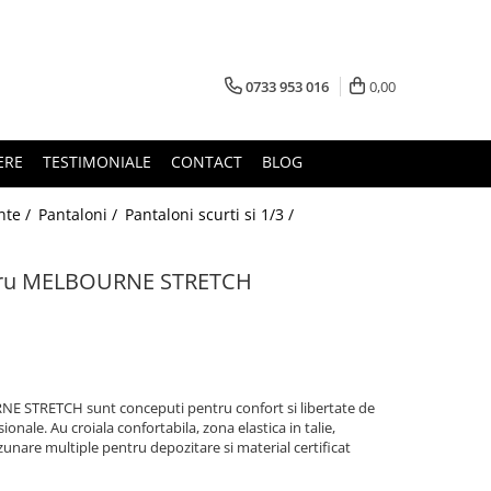
0733 953 016
0,00
ERE
TESTIMONIALE
CONTACT
BLOG
nte /
Pantaloni /
Pantaloni scurti si 1/3 /
lucru MELBOURNE STRETCH
NE STRETCH sunt conceputi pentru confort si libertate de
ionale. Au croiala confortabila, zona elastica in talie,
zunare multiple pentru depozitare si material certificat