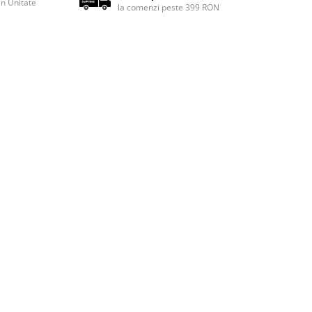
rin Unitate
la comenzi peste 399 RON