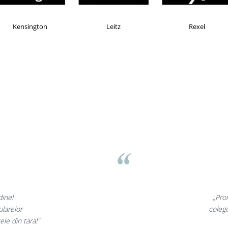
MAX
Esselte
Faber Castell
v
nunate,
„Ne buc
incantati,
ne declara
i!”
s