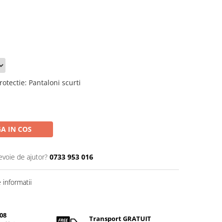
rotectie
:
Pantaloni scurti
A IN COS
evoie de ajutor?
0733 953 016
informatii
08
Transport GRATUIT