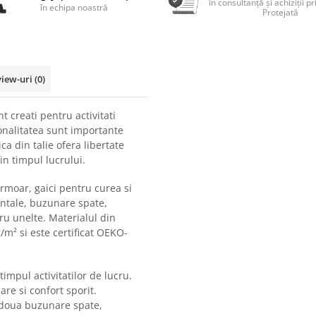
în consultanță și achiziții p
în echipa noastră
Protejată
view-uri
(0)
creati pentru activitati
ionalitatea sunt importante
ca din talie ofera libertate
n timpul lucrului.
rmoar, gaici pentru curea si
ntale, buzunare spate,
ru unelte. Materialul din
m² si este certificat OEKO-
timpul activitatilor de lucru.
re si confort sporit.
 doua buzunare spate,