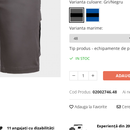
Varianta culoare
: Gri/Negru
Varianta marime
:
Tip produs - echipamente de p
IN STOC
ADAUG
Cod Produs:
02002746.48
Ai n
Adauga la Favorite
Cere 
Experiență din 20
11 angajați cu dizabilități