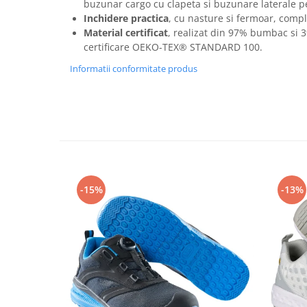
buzunar cargo cu clapeta si buzunare laterale p
Articole pentru rufe, casa,
Inchidere practica
, cu nasture si fermoar, compl
geamuri, mobila
Material certificat
, realizat din 97% bumbac si 
Articole pentru birou, suprafete,
certificare OEKO-TEX® STANDARD 100.
pardoseli
Informatii conformitate produs
Intretinere si odorizante masina
Saci de gunoi
Accesorii pentru curatenie
Tipografie si stampile
Formulare tipizate
Caiete si blocnotesuri
-15%
-13%
personalizate
Stampile, tusiere si tus
Protectia muncii si Imbracaminte
Imbracaminte
Tricouri
Bluze & Pulovere