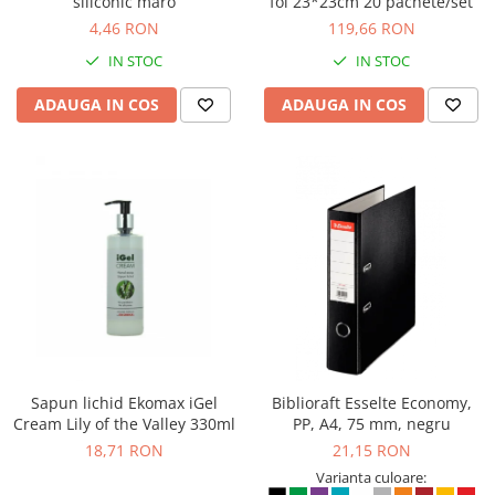
siliconic maro
foi 23*23cm 20 pachete/set
4,46 RON
119,66 RON
IN STOC
IN STOC
ADAUGA IN COS
ADAUGA IN COS
Sapun lichid Ekomax iGel
Biblioraft Esselte Economy,
Cream Lily of the Valley 330ml
PP, A4, 75 mm, negru
18,71 RON
21,15 RON
Varianta culoare: