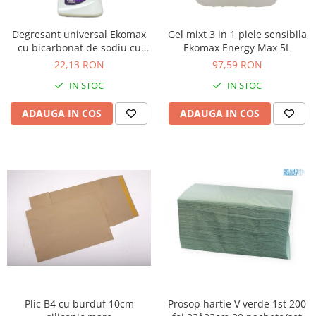
Degresant universal Ekomax
Gel mixt 3 in 1 piele sensibila
cu bicarbonat de sodiu cu
Ekomax Energy Max 5L
pulverizator 500ml
22,13 RON
97,59 RON
IN STOC
IN STOC
ADAUGA IN COS
ADAUGA IN COS
Plic B4 cu burduf 10cm
Prosop hartie V verde 1st 200