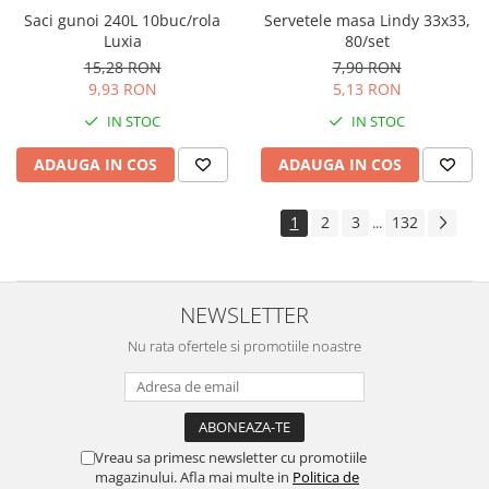
Saci gunoi 240L 10buc/rola
Servetele masa Lindy 33x33,
Luxia
80/set
15,28 RON
7,90 RON
9,93 RON
5,13 RON
IN STOC
IN STOC
ADAUGA IN COS
ADAUGA IN COS
1
2
3
132
...
NEWSLETTER
Nu rata ofertele si promotiile noastre
Vreau sa primesc newsletter cu promotiile
magazinului. Afla mai multe in
Politica de