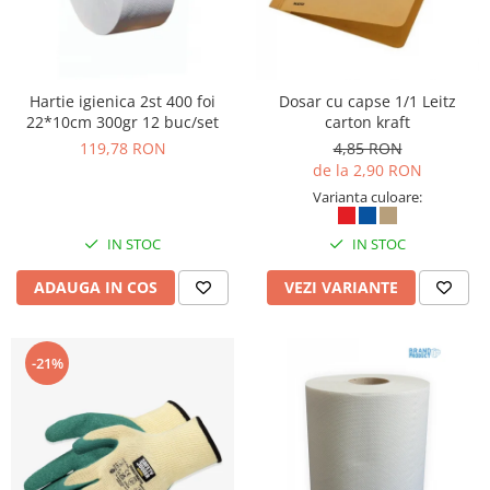
Hartie igienica 2st 400 foi
Dosar cu capse 1/1 Leitz
22*10cm 300gr 12 buc/set
carton kraft
119,78 RON
4,85 RON
de la 2,90 RON
Varianta culoare:
IN STOC
IN STOC
ADAUGA IN COS
VEZI VARIANTE
-21%