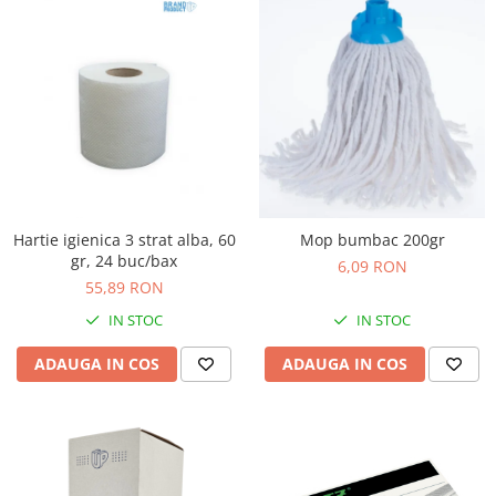
Hartie igienica 3 strat alba, 60
Mop bumbac 200gr
gr, 24 buc/bax
6,09 RON
55,89 RON
IN STOC
IN STOC
ADAUGA IN COS
ADAUGA IN COS