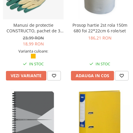
Manusi de protectie
Prosop hartie 2st rola 150m
CONSTRUCTO, pachet de 3
680 foi 22*22cm 6 role/set
perechi, Safety Jogger
23,99 RON
186,21 RON
18,99 RON
Varianta culoare:
IN STOC
IN STOC
VEZI VARIANTE
ADAUGA IN COS