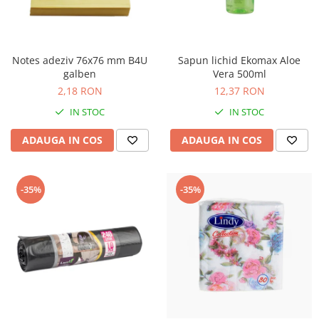
Notes adeziv 76x76 mm B4U
Sapun lichid Ekomax Aloe
galben
Vera 500ml
2,18 RON
12,37 RON
IN STOC
IN STOC
ADAUGA IN COS
ADAUGA IN COS
-35%
-35%