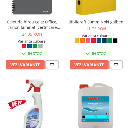
Caiet de birou Leitz Office,
Biblioraft 80mm Noki galben
carton laminat, certificare
11,72 RON
FSC, reciclabil, A5, 90 coli, cu
24,35 RON
Varianta culoare:
spira, dictando, gri
Varianta culoare:
IN STOC
IN STOC
VEZI VARIANTE
VEZI VARIANTE