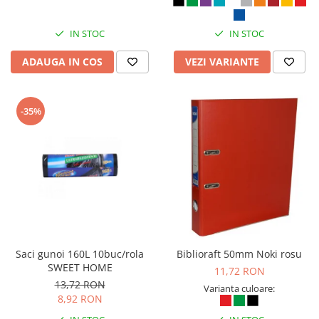
IN STOC
IN STOC
ADAUGA IN COS
VEZI VARIANTE
-35%
Saci gunoi 160L 10buc/rola
Biblioraft 50mm Noki rosu
SWEET HOME
11,72 RON
13,72 RON
Varianta culoare:
8,92 RON