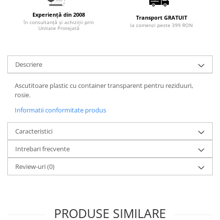
Experiență din 2008
Transport GRATUIT
în consultanță și achiziții prin
la comenzi peste 399 RON
Unitate Protejată
Descriere
Ascutitoare plastic cu container transparent pentru reziduuri,
rosie.
Informatii conformitate produs
Caracteristici
Intrebari frecvente
Review-uri
(0)
PRODUSE SIMILARE