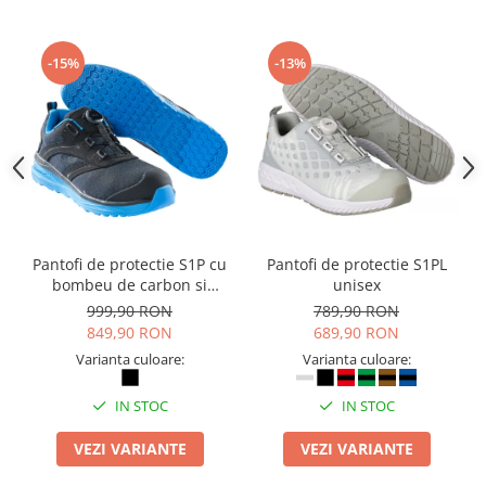
-15%
-13%
Pantofi de protectie S1P cu
Pantofi de protectie S1PL
bombeu de carbon si
unisex
inchidere BOAÂ® Fit
999,90 RON
789,90 RON
849,90 RON
689,90 RON
Varianta culoare:
Varianta culoare:
IN STOC
IN STOC
VEZI VARIANTE
VEZI VARIANTE