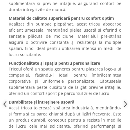
Camasi
suplimentară și previne iritațiile, asigurând confort pe
Pantaloni
durata întregii zile de muncă.
Pantaloni cu pieptar
Material de calitate superioară pentru confort optim
Realizat din bumbac pieptănat, acest tricou absoarbe
Hanorace
eficient umezeala, menținând pielea uscată și oferind o
Jachete
senzație plăcută de moliciune. Materialul pre-strâns
Impermeabile
asigură o potrivire constantă și rezistență la multiple
Veste
spălări, fiind ideal pentru utilizarea intensă în medii de
Reflectorizante
lucru solicitante.
Incaltaminte
Funcționalitate și spațiu pentru personalizare
Tricoul oferă un spațiu generos pentru plasarea logo-ului
Incaltaminte de lucru si protectie
companiei, făcându-l ideal pentru îmbrăcămintea
Incaltaminte de oras si munte
corporativă și uniformele personalizate. Căptușeala
Echipamente medicale
suplimentară peste cusătura de la gât previne iritațiile,
oferind un confort sporit pe parcursul zilei de lucru.
Manusi de protectie
Durabilitate și întreținere ușoară
Accesorii pentru protectia capului
Acest tricou tolerează spălarea industrială, menținându-
Casti de protectie
și forma și culoarea chiar și după utilizări frecvente. Este
un produs durabil, conceput pentru a rezista în mediile
Antifoane
de lucru cele mai solicitante, oferind performanță și
Ochelari de protectie si viziere