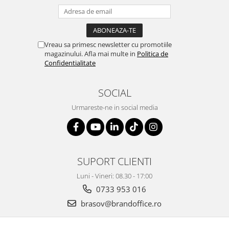
Genti, huse si rucsacuri de laptop
Genti de plaja si cumparaturi
Vreau sa primesc newsletter cu promotiile
Portofele si portcarduri RFID
magazinului. Afla mai multe in
Politica de
Sport si accesorii outdoor
Confidentialitate
Sticle, cani si termosuri to go
SOCIAL
Sport, jocuri si accesorii
Gratare si picnic
Urmareste-ne in social media
Plaja si relaxare
Genti frigorifice
Ochelari de soare
SUPORT CLIENTI
Lanyards si brelocuri
Luni - Vineri: 08.30 - 17:00
Umbrele
0733 953 016
Scule, unelte si iluminat
brasov@brandoffice.ro
Unelte multifunctionale si bricege
(multitools)