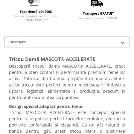
Articole pentru rufe, casa,
geamuri, mobila
Experiență din 2008
Transport GRATUIT
în consultanță și achiziții prin
Articole pentru birou, suprafete,
la comenzi peste 399 RON
Unitate Protejată
pardoseli
Intretinere si odorizante masina
Descriere
Saci de gunoi
Accesorii pentru curatenie
Tricou Damă MASCOT® ACCELERATE
Tipografie si stampile
Descoperă tricoul damă MASCOT® ACCELERATE, creat
Formulare tipizate
pentru a oferi confort și performanță premium femeilor
Caiete si blocnotesuri
active. Fabricat din bumbac pieptănat de înaltă calitate,
personalizate
acest tricou este perfect pentru meșteșugari, industria
ușoară, logistică, alimentație și producție, precum și
Stampile, tusiere si tus
pentru îmbrăcămintea corporativă.
Protectia muncii si Imbracaminte
Design special adaptat pentru femei
Imbracaminte
Tricoul MASCOT® ACCELERATE este conceput special
pentru a se potrivi perfect formelor feminine, oferind o
Tricouri
potrivire confortabilă și elegantă. Cu un gât rotund și
Bluze & Pulovere
bandă pentru gât, acest tricou oferă o susținere