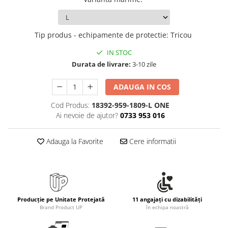
Rollere
Finelinere
Textmarkere
Tip produs - echipamente de protectie
:
Tricou
Markere diverse
IN STOC
Carioci si creioane colorate
Durata de livrare:
3-10 zile
Rezerve instrumente scris
Tavite documente si suporturi
ADAUGA IN COS
Ascutitori, radiere, agrafe
Cod Produs:
18392-959-1809-L ONE
Foarfece pentru birou
Ai nevoie de ajutor?
0733 953 016
Curatenie si igiena
Adauga la Favorite
Cere informatii
Produse Antibacteriene
Articole pentru baie
Articole pentru bucatarie
Maturi, mopuri si galeti
Producție pe Unitate Protejată
11 angajați cu dizabilități
Hartie igienica, prosoape hartie si
Brand Product UP
în echipa noastră
dispensere