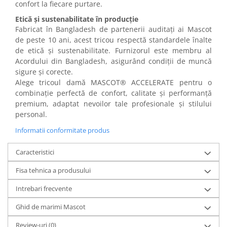
confort la fiecare purtare.
Masti de protectie respiratorie
Etică și sustenabilitate în producție
Sepci, caciuli si esarfe
Fabricat în Bangladesh de partenerii auditați ai Mascot
Pachete promotionale
de peste 10 ani, acest tricou respectă standardele înalte
de etică și sustenabilitate. Furnizorul este membru al
Accesorii pentru protectia muncii
Acordului din Bangladesh, asigurând condiții de muncă
Sosete de lucru
sigure și corecte.
Branturi
Alege tricoul damă MASCOT® ACCELERATE pentru o
combinație perfectă de confort, calitate și performanță
Diverse accesorii
premium, adaptat nevoilor tale profesionale și stilului
Articole de unica folosinta
personal.
Copii - tricouri si hanorace
Informatii conformitate produs
Comunicare si prezentare
Flipchart-uri
Caracteristici
Ecrane Interactive
Fisa tehnica a produsului
Sisteme de afisare
Intrebari frecvente
Ecrane de proiectie
Ghid de marimi Mascot
Accesorii prezentare
Review-uri
(0)