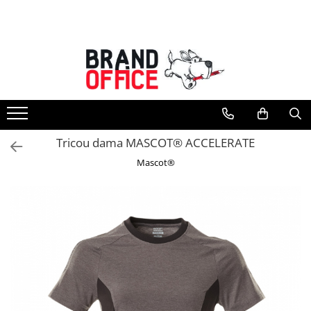
Toate Produsele
Unitate Protejata - PRODUCTIE
Hartie copiator si produse
tipografice
Produse consumabile din hartie
Tricou dama MASCOT® ACCELERATE
Detergenti si dezinfectanti
Mascot®
Formulare tipizate
Saci menajeri (Unitate Protejata)
Agende, calendare si organizatoare
Agende personalizabile
Organizatoare business
Birotica si papetarie
Hartie si articole din hartie