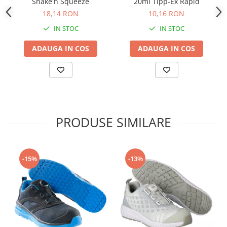
Shake'n Squeeze
20ml Tipp-Ex Rapid
18,14 RON
10,16 RON
IN STOC
IN STOC
ADAUGA IN COS
ADAUGA IN COS
PRODUSE SIMILARE
-15%
-13%