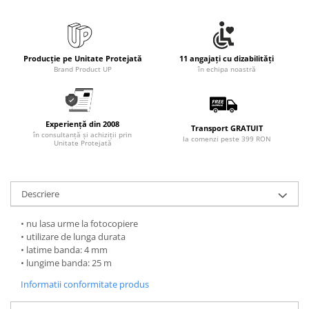
Producție pe Unitate Protejată
11 angajați cu dizabilități
Brand Product UP
în echipa noastră
Experiență din 2008
Transport GRATUIT
în consultanță și achiziții prin
la comenzi peste 399 RON
Unitate Protejată
Descriere
• nu lasa urme la fotocopiere
• utilizare de lunga durata
• latime banda: 4 mm
• lungime banda: 25 m
Informatii conformitate produs