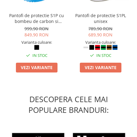
Pantofi de protectie S1P cu
Pantofi de protectie S1PL
bombeu de carbon si
unisex
inchidere BOAÂ® Fit
999,90 RON
789,90 RON
849,90 RON
689,90 RON
Varianta culoare:
Varianta culoare:
IN STOC
IN STOC
VEZI VARIANTE
VEZI VARIANTE
DESCOPERA CELE MAI
POPULARE BRANDURI: