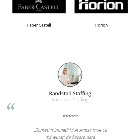
Faber Castell
Horion
Randstad Staffing
Randstad Staffing
⭐⭐⭐⭐⭐
„Sunteți minunați! Mulțumesc mult că
mă ajutați de fiecare dată