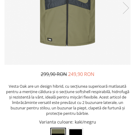
Pixuri cu gel
ergonomice
Echipamente medicale
Stilouri
Suporturi si huse telefoane &
Seturi de scris Premium
Manusi de protectie
tablete
Instrumente de scris eco
Accesorii pentru protectia capului
Periferice PC si accesorii
Creioane mecanice si grafit
Ergnonomice
Casti de protectie
Rollere
Antifoane
Audio
Finelinere
Ochelari de protectie si viziere
Boxe portabile
Textmarkere
Masti de protectie respiratorie
Casti
Markere diverse
Sepci, caciuli si esarfe
Carioci si creioane colorate
299,90 RON
249,90 RON
Pachete promotionale
Rezerve instrumente scris
Accesorii pentru protectia muncii
Vesta Oak are un design hibrid, cu secțiunea superioară matlasată
Tavite documente si suporturi
pentru a menține căldura și o secțiune softshell respirabilă, hidrofugă
Sosete de lucru
Ascutitori, radiere, agrafe
și rezistentă la vânt, ideală pentru mișcări flexibile. Acest articol de
Branturi
îmbrăcăminte versatil este prevăzut cu 2 buzunare laterale, un
Foarfece pentru birou
buzunar pentru stilou, un buzunar la piept, clapetă de furtună și
Diverse accesorii
protecție pentru bărbie.
Articole de unica folosinta
Varianta culoare
: kaki/negru
Copii - tricouri si hanorace