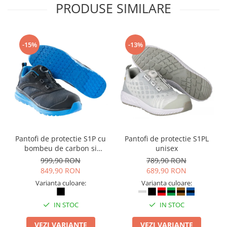
PRODUSE SIMILARE
-15%
-13%
Pantofi de protectie S1P cu
Pantofi de protectie S1PL
bombeu de carbon si
unisex
inchidere BOAÂ® Fit
999,90 RON
789,90 RON
849,90 RON
689,90 RON
Varianta culoare:
Varianta culoare:
IN STOC
IN STOC
VEZI VARIANTE
VEZI VARIANTE