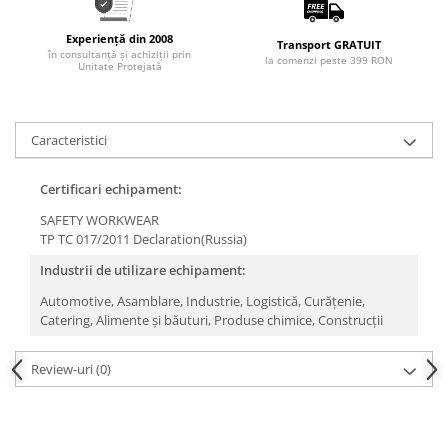
Experiență din 2008
Transport GRATUIT
în consultanță și achiziții prin
la comenzi peste 399 RON
Unitate Protejată
Caracteristici
Certificari echipament:
SAFETY WORKWEAR
TP TC 017/2011 Declaration(Russia)
Industrii de utilizare echipament:
Automotive,
Asamblare,
Industrie,
Logistică,
Curățenie,
Catering,
Alimente și băuturi,
Produse chimice,
Construcții
Review-uri
(0)