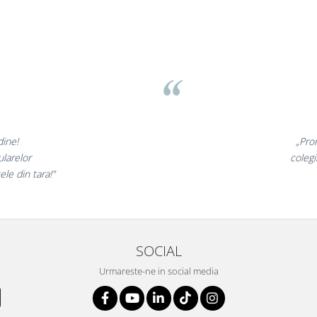
ov
minunate,
„Ne bu
 incantati,
ne declar
tri!”
SOCIAL
Urmareste-ne in social media