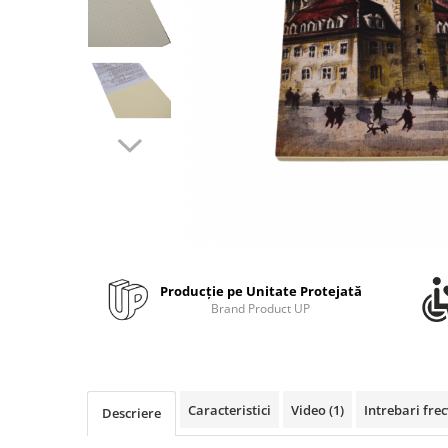
Bibliorafturi, caiete mecanice,
separatoare
Capsatoare, capse si perforatoare
Caiete si blocnotesuri
Dosare, folii protectie si mape
Accesorii diverse pentru birou
Etichetare si ambalare
Arhivare si depozitare
Instrumente de scris
Pixuri de plastic
Producție pe Unitate Protejată
Pixuri metalice
Brand Product UP
Pixuri cu gel
Stilouri
Seturi de scris Premium
Instrumente de scris eco
Caracteristici
Video
(1)
Intrebari fre
Descriere
Creioane mecanice si grafit