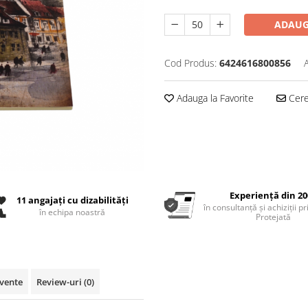
ADAUG
Cod Produs:
6424616800856
Adauga la Favorite
Cere 
Experiență din 20
11 angajați cu dizabilități
în consultanță și achiziții p
în echipa noastră
Protejată
cvente
Review-uri
(0)