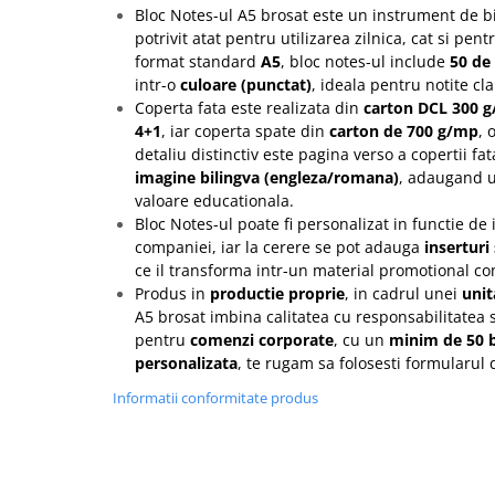
Rollere
Bloc Notes-ul A5 brosat este un instrument de bi
Finelinere
potrivit atat pentru utilizarea zilnica, cat si pe
format standard
A5
, bloc notes-ul include
50 de 
Textmarkere
intr-o
culoare (punctat)
, ideala pentru notite cla
Markere diverse
Coperta fata este realizata din
carton DCL 300 
Carioci si creioane colorate
4+1
, iar coperta spate din
carton de 700 g/mp
, 
Rezerve instrumente scris
detaliu distinctiv este pagina verso a copertii fa
imagine bilingva (engleza/romana)
, adaugand u
Tavite documente si suporturi
valoare educationala.
Ascutitori, radiere, agrafe
Bloc Notes-ul poate fi personalizat in functie de 
companiei, iar la cerere se pot adauga
inserturi
Foarfece pentru birou
ce il transforma intr-un material promotional co
Curatenie si igiena
Produs in
productie proprie
, in cadrul unei
unit
Produse Antibacteriene
A5 brosat imbina calitatea cu responsabilitatea s
pentru
comenzi corporate
, cu un
minim de 50 
Articole pentru baie
personalizata
, te rugam sa folosesti formularul
Articole pentru bucatarie
Informatii conformitate produs
Maturi, mopuri si galeti
Hartie igienica, prosoape hartie si
dispensere