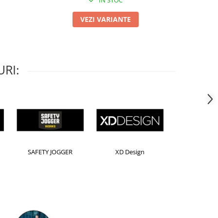
IN STOC
VEZI VARIANTE
RI:
Horion
Kensington
Leitz