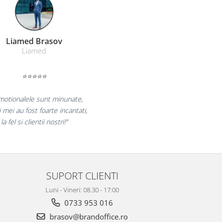
Farmacom Brasov
Farmacom
⭐⭐⭐⭐⭐
curam pentru reluarea colaborarii si
am multumiti pentru produsele plasate
si finalizate cu succes la timp."
SUPORT CLIENTI
Luni - Vineri: 08.30 - 17:00
0733 953 016
brasov@brandoffice.ro