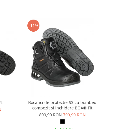
-11%
-14%
PL
Bocanci de protectie S3 cu bombeu
Pa
compozit si inchidere BOA® Fit
N
69
899,90 RON
799,90 RON