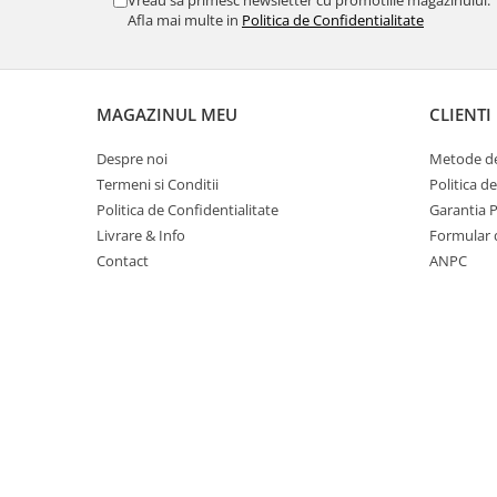
Table magnetice (whiteboard-uri)
Afla mai multe in
Politica de Confidentialitate
Electronice si accesorii tech
Gadgeturi mobile
Securitate digitala
MAGAZINUL MEU
CLIENTI
Adaptoare de calatorie
Despre noi
Metode de
Baterii si acumulatori
Termeni si Conditii
Politica d
Cabluri si conectivitate
Politica de Confidentialitate
Garantia 
Livrare & Info
Formular 
Incarcatoare wireless
Contact
ANPC
Incarcatoare cu fir si auto
Ceasuri smart - Smartwatch
Baterii externe - Powerbanks
Accesorii localizare (FindMy)
Cartuse, tonere, consumabile PC
Standuri PC si suporturi
ergonomice