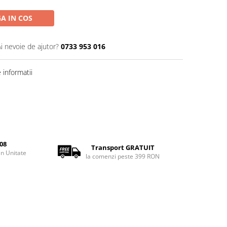
A IN COS
Ai nevoie de ajutor?
0733 953 016
informatii
08
Transport GRATUIT
rin Unitate
la comenzi peste 399 RON