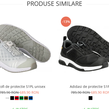
PRODUSE SIMILARE
-13%
ofi de protectie S1PL unisex
Adidasi de protectie S1
789,90 RON
689,90 RON
789,90 RON
689,90 RO