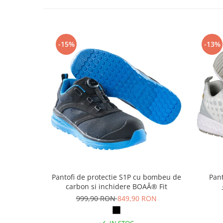
Articole pentru rufe, casa,
geamuri, mobila
Articole pentru birou, suprafete,
pardoseli
-15%
-13%
Intretinere si odorizante masina
Saci de gunoi
Accesorii pentru curatenie
Tipografie si stampile
Formulare tipizate
Caiete si blocnotesuri
personalizate
Stampile, tusiere si tus
Protectia muncii si Imbracaminte
Pantofi de protectie S1P cu bombeu de
Pant
Imbracaminte
carbon si inchidere BOAÂ® Fit
999,90 RON
849,90 RON
Tricouri
Bluze & Pulovere