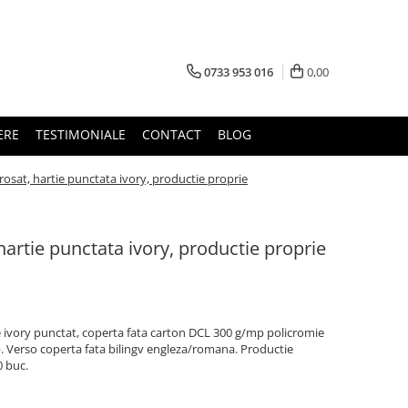
0733 953 016
0,00
ERE
TESTIMONIALE
CONTACT
BLOG
rosat, hartie punctata ivory, productie proprie
hartie punctata ivory, productie proprie
ie ivory punctat, coperta fata carton DCL 300 g/mp policromie
. Verso coperta fata bilingv engleza/romana. Productie
0 buc.