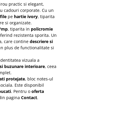
rou practic si elegant,
ntru cadouri corporate. Cu un
file
pe
hartie ivory
, tiparita
re si organizate.
g/mp
, tiparita in
policromie
oferind rezistenta sporita. Un
ta, care contine
descriere si
n plus de functionalitate si
identitatea vizuala a
 si buzunare interioare
, ceea
mplet.
ati protejate
, bloc notes-ul
ociala. Este disponibil
bucati
. Pentru o
oferta
 din pagina
Contact
.