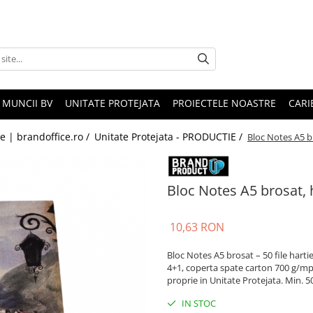
 MUNCII BV
UNITATE PROTEJATA
PROIECTELE NOASTRE
CARI
le | brandoffice.ro /
Unitate Protejata - PRODUCTIE /
Bloc Notes A5 b
Bloc Notes A5 brosat, 
10,63 RON
Bloc Notes A5 brosat – 50 file hart
4+1, coperta spate carton 700 g/mp
proprie in Unitate Protejata. Min. 5
IN STOC