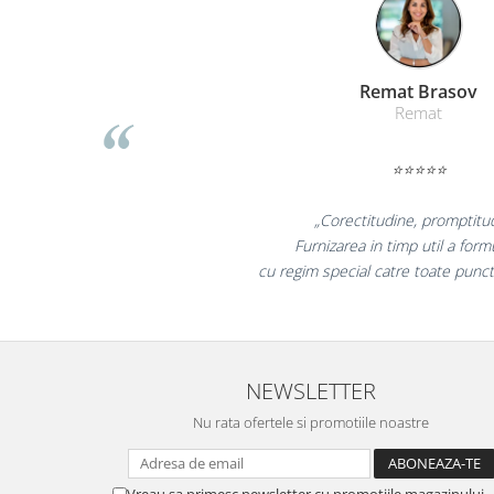
Masti de protectie respiratorie
Sepci, caciuli si esarfe
Pachete promotionale
Liamed Bras
Accesorii pentru protectia muncii
Liamed
Sosete de lucru
⭐⭐⭐⭐⭐
Branturi
Diverse accesorii
„Promotionalele sunt 
Articole de unica folosinta
colegii mei au fost foarte
Copii - tricouri si hanorace
la fel si clientii nos
Comunicare si prezentare
Flipchart-uri
Ecrane Interactive
NEWSLETTER
Sisteme de afisare
Nu rata ofertele si promotiile noastre
Ecrane de proiectie
Accesorii prezentare
Vreau sa primesc newsletter cu promotiile magazinului.