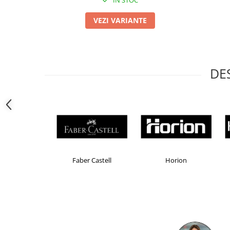
IN STOC
Camasi
Pantaloni
VEZI VARIANTE
Pantaloni cu pieptar
Hanorace
Jachete
Impermeabile
DE
Veste
Reflectorizante
Incaltaminte
Incaltaminte de lucru si protectie
Incaltaminte de oras si munte
Echipamente medicale
Brand Product UP
Colorissimo
EKOM
Manusi de protectie
Accesorii pentru protectia capului
Casti de protectie
Antifoane
Ochelari de protectie si viziere