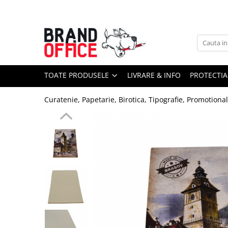
Toate Produsele
Unitate Protejata - PRODUCTIE
Hartie copiator si produse
TOATE PRODUSELE
LIVRARE & INFO
PROTECTIA
tipografice
Produse consumabile din hartie
Curatenie, Papetarie, Birotica, Tipografie, Promotiona
Detergenti si dezinfectanti
Formulare tipizate
Saci menajeri (Unitate Protejata)
Agende, calendare si organizatoare
Agende personalizabile
Organizatoare business
Birotica si papetarie
Hartie si articole din hartie