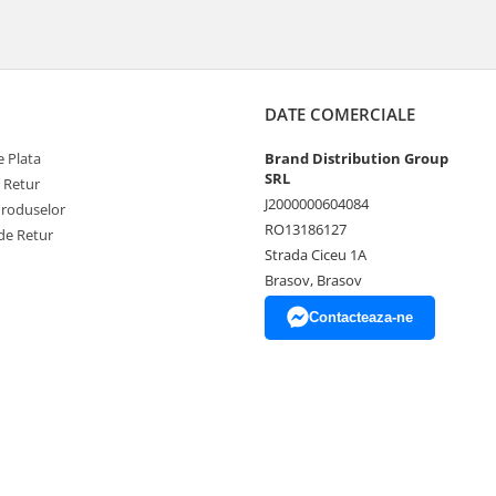
DATE COMERCIALE
 Plata
Brand Distribution Group
SRL
e Retur
J2000000604084
Produselor
RO13186127
de Retur
Strada Ciceu 1A
Brasov, Brasov
Contacteaza-ne