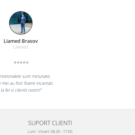
Farmacom Brasov
Farmacom
⭐⭐⭐⭐⭐
ucuram pentru reluarea colaborarii si
ram multumiti pentru produsele plasate
si finalizate cu succes la timp."
SUPORT CLIENTI
Luni - Vineri: 08.30 - 17:00