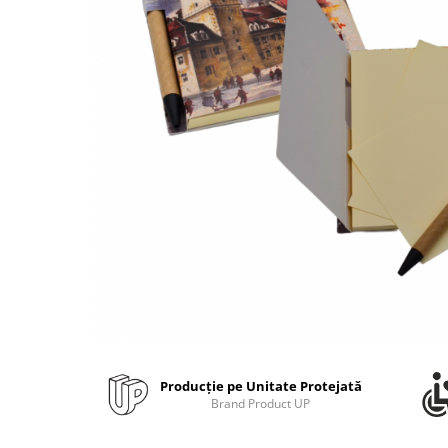
Bibliorafturi, caiete mecanice,
separatoare
Capsatoare, capse si perforatoare
Caiete si blocnotesuri
Dosare, folii protectie si mape
Accesorii diverse pentru birou
Etichetare si ambalare
Arhivare si depozitare
Instrumente de scris
Pixuri de plastic
Pixuri metalice
Pixuri cu gel
Stilouri
Seturi de scris Premium
Producție pe Unitate Protejată
Instrumente de scris eco
Brand Product UP
Creioane mecanice si grafit