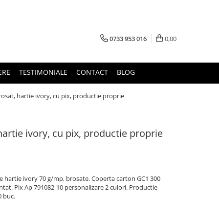
0733 953 016
0,00
ERE
TESTIMONIALE
CONTACT
BLOG
osat, hartie ivory, cu pix, productie proprie
artie ivory, cu pix, productie proprie
ile hartie ivory 70 g/mp, brosate. Coperta carton GC1 300
ntat. Pix Ap 791082-10 personalizare 2 culori. Productie
0 buc.