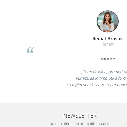
Masti de protectie respiratorie
Sepci, caciuli si esarfe
Pachete promotionale
Accesorii pentru protectia muncii
Sosete de lucru
Liamed Bras
Liamed
Branturi
Diverse accesorii
⭐⭐⭐⭐⭐
Articole de unica folosinta
Copii - tricouri si hanorace
„Promotionalele sunt 
Comunicare si prezentare
colegii mei au fost foart
la fel si clientii no
Flipchart-uri
Ecrane Interactive
Sisteme de afisare
Ecrane de proiectie
NEWSLETTER
Accesorii prezentare
Nu rata ofertele si promotiile noastre