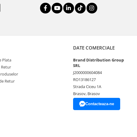
DATE COMERCIALE
 Plata
Brand Distribution Group
SRL
e Retur
J2000000604084
Produselor
RO13186127
de Retur
Strada Ciceu 1A
Brasov, Brasov
Contacteaza-ne