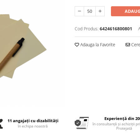
ADAUG
Cod Produs:
6424616800801
Adauga la Favorite
Cere 
Experiență din 20
11 angajați cu dizabilități
în consultanță și achiziții p
în echipa noastră
Protejată