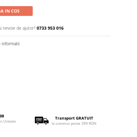
A IN COS
Ai nevoie de ajutor?
0733 953 016
informatii
08
Transport GRATUIT
rin Unitate
la comenzi peste 399 RON