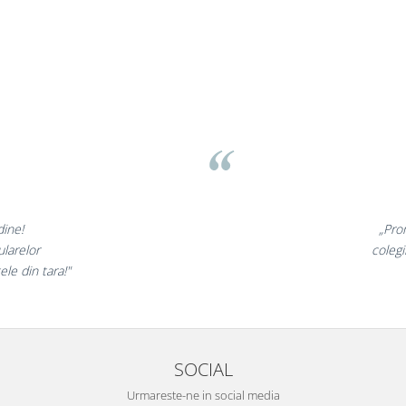
ov
minunate,
„Ne b
e incantati,
ne decla
stri!”
SOCIAL
Urmareste-ne in social media