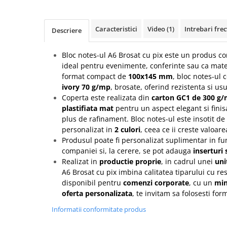
Rollere
Finelinere
Caracteristici
Video
(1)
Intrebari fre
Textmarkere
Descriere
Markere diverse
Bloc notes-ul A6 Brosat cu pix este un produs cor
Carioci si creioane colorate
ideal pentru evenimente, conferinte sau ca mate
Rezerve instrumente scris
format compact de
100x145 mm
, bloc notes-ul 
Tavite documente si suporturi
ivory 70 g/mp
, brosate, oferind rezistenta si usu
Coperta este realizata din
carton GC1 de 300 g
Ascutitori, radiere, agrafe
plastifiata mat
pentru un aspect elegant si finis
Foarfece pentru birou
plus de rafinament. Bloc notes-ul este insotit de
personalizat in
2 culori
, ceea ce ii creste valoa
Curatenie si igiena
Produsul poate fi personalizat suplimentar in fun
Produse Antibacteriene
companiei si, la cerere, se pot adauga
inserturi
Articole pentru baie
Realizat in
productie proprie
, in cadrul unei
uni
A6 Brosat cu pix imbina calitatea tiparului cu re
Articole pentru bucatarie
disponibil pentru
comenzi corporate
, cu un
min
Maturi, mopuri si galeti
oferta personalizata
, te invitam sa folosesti fo
Hartie igienica, prosoape hartie si
Informatii conformitate produs
dispensere