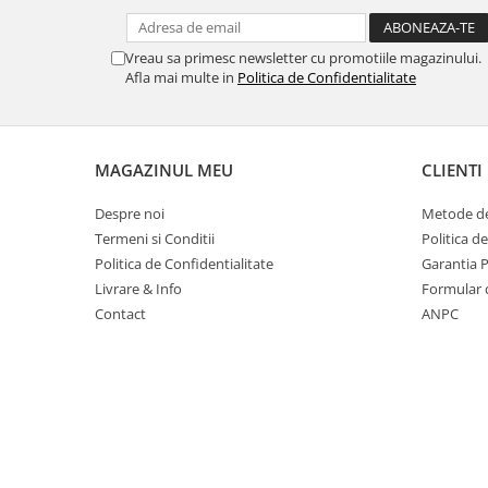
Table magnetice (whiteboard-uri)
Electronice si accesorii tech
Vreau sa primesc newsletter cu promotiile magazinului.
Gadgeturi mobile
Afla mai multe in
Politica de Confidentialitate
Securitate digitala
Adaptoare de calatorie
MAGAZINUL MEU
CLIENTI
Baterii si acumulatori
Cabluri si conectivitate
Despre noi
Metode de
Incarcatoare wireless
Termeni si Conditii
Politica d
Politica de Confidentialitate
Garantia 
Incarcatoare cu fir si auto
Livrare & Info
Formular 
Ceasuri smart - Smartwatch
Contact
ANPC
Baterii externe - Powerbanks
Accesorii localizare (FindMy)
Cartuse, tonere, consumabile PC
Standuri PC si suporturi
ergonomice