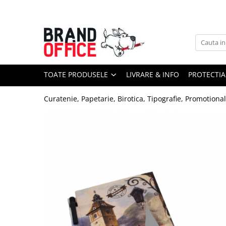
Toate Produsele
Unitate Protejata - PRODUCTIE
Hartie copiator si produse
TOATE PRODUSELE
LIVRARE & INFO
PROTECTIA
tipografice
Produse consumabile din hartie
Curatenie, Papetarie, Birotica, Tipografie, Promotiona
Detergenti si dezinfectanti
Formulare tipizate
Saci menajeri (Unitate Protejata)
Agende, calendare si organizatoare
Agende personalizabile
Organizatoare business
Birotica si papetarie
Hartie si articole din hartie