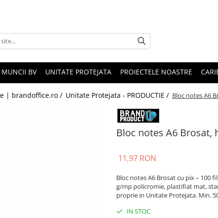
 MUNCII BV
UNITATE PROTEJATA
PROIECTELE NOASTRE
CARI
le | brandoffice.ro /
Unitate Protejata - PRODUCTIE /
Bloc notes A6 Br
Bloc notes A6 Brosat, h
11,97 RON
Bloc notes A6 Brosat cu pix – 100 f
g/mp policromie, plastifiat mat, sta
proprie in Unitate Protejata. Min. 5
IN STOC