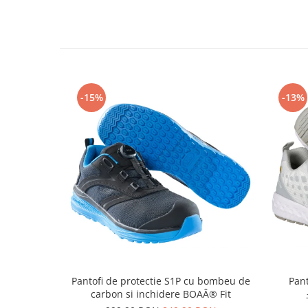
Articole pentru rufe, casa,
geamuri, mobila
Articole pentru birou, suprafete,
pardoseli
Intretinere si odorizante masina
-15%
-13%
Saci de gunoi
Accesorii pentru curatenie
Tipografie si stampile
Formulare tipizate
Caiete si blocnotesuri
personalizate
Stampile, tusiere si tus
Protectia muncii si Imbracaminte
Imbracaminte
Tricouri
Pantofi de protectie S1P cu bombeu de
Pant
Bluze & Pulovere
carbon si inchidere BOAÂ® Fit