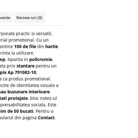
cvente
Review-uri
(0)
porate practic si versatil,
rial promotional. Cu un
contine
100 de file
din
hartie
rinta la utilizare.
/mp
, tiparita in
policromie
,
ata prin
stantare
pentru un
pix Ap 791082-10
,
rea ca produs promotional.
ctie de identitatea vizuala a
 sau buzunare interioare
.
tati protejate
, bloc notes-ul
sponsabilitatea sociala. Este
im de 50 bucati
. Pentru o
rmularul din pagina
Contact
.