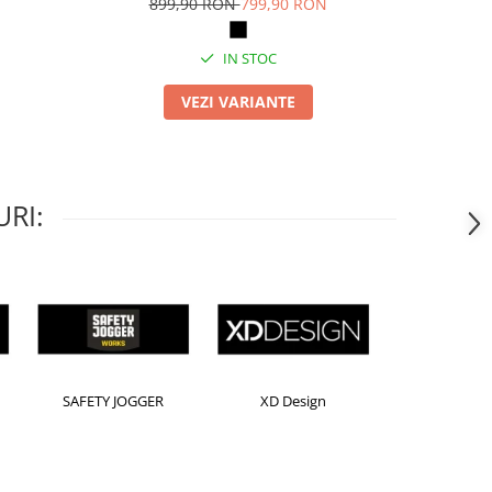
899,90 RON
799,90 RON
IN STOC
VEZI VARIANTE
RI:
Horion
Kensington
Leitz