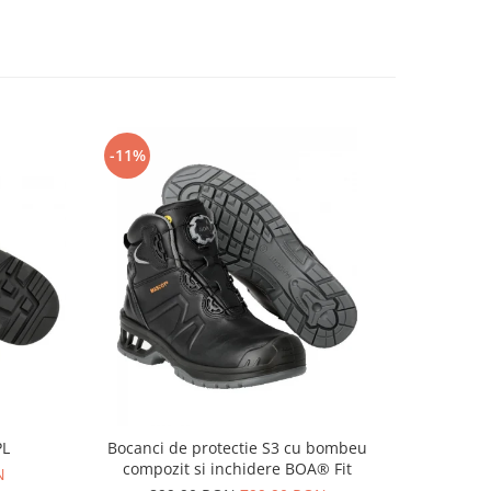
-11%
-14%
PL
Bocanci de protectie S3 cu bombeu
Pa
compozit si inchidere BOA® Fit
N
69