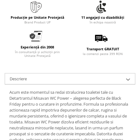
Producție pe Unitate Protejată
11 angajați cu dizabilități
Brand Product UP
în echipa noastră
Experiență din 2008
Transport GRATUIT
în consultanță și achiziții prin
la comenzi peste 399 RON
Unitate Protejată
Descriere
Acum este momentul sa redai stralucirea toaletei tale cu
Detartrantul Misavan WC Power – alegerea perfecta de Black
Friday pentru o curatare in profunzime. Formula sa profesionala
actioneaza rapid impotriva depunerilor de calcar, rugina si
murdarie persistenta, oferind o igienizare completa a vasului de
toaleta. Misavan WC Power dizolva eficient reziduurile si
neutralizeaza mirosurile neplacute, lasand in urma un parfum
proaspat si o senzatie de curatenie impecabila. Datorita duzei
curbate, aplicarea este usoara si precisa chiar si in zonele greu