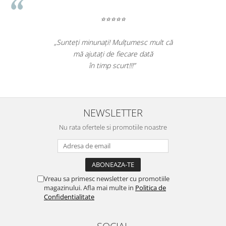
⭐⭐⭐⭐⭐
„Sunteți minunați! Mulțumesc mult că
mă ajutați de fiecare dată
în timp scurt!!!”
NEWSLETTER
Nu rata ofertele si promotiile noastre
Vreau sa primesc newsletter cu promotiile
magazinului. Afla mai multe in
Politica de
Confidentialitate
SOCIAL