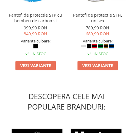
Pantofi de protectie S1P cu
Pantofi de protectie S1PL
bombeu de carbon si
unisex
inchidere BOAÂ® Fit
999,90 RON
789,90 RON
849,90 RON
689,90 RON
Varianta culoare:
Varianta culoare:
IN STOC
IN STOC
VEZI VARIANTE
VEZI VARIANTE
DESCOPERA CELE MAI
POPULARE BRANDURI: