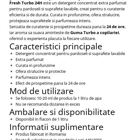
Fresh Turbo 24H
este un detergent concentrat extra parfumat
pentru pardoseli si suprafete lavabile, creat pentru o curatenie
eficienta si de durata. Curata in profunzime, ofera stralucire,
protejeaza suprafetele si parfumeaza intens.
Senzatia de curatenie si prospetime dureaza pana la
24 de ore
,
iar aroma sa suava aminteste de
Guma Turbo a copilariei
,
oferind o experienta placuta la fiecare utilizare.
Caracteristici principale
Detergent concentrat pentru pardoseli si suprafete lavabile
Extra parfumat
Curata in profunzime
Ofera stralucire si protectie
Parfumeaza intens
Efect de prospetime pana la 24 de ore
Mod de utilizare
Se folosesc 10-20 ml de produs la 1 litru de apa
Nu se recomanda dozarea in exces
Ambalare si disponibilitate
Disponibil in flacon de 1 litru
Informatii suplimentare
Produs fabricat in Romania
Poate fi achizitionat in conditiile Legii 448/2006