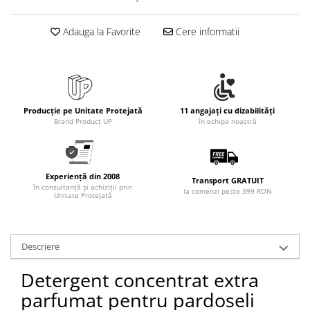
Adauga la Favorite
Cere informatii
Producție pe Unitate Protejată
11 angajați cu dizabilități
Brand Product UP
în echipa noastră
Experiență din 2008
Transport GRATUIT
în consultanță și achiziții prin
la comenzi peste 399 RON
Unitate Protejată
Descriere
Detergent concentrat extra
parfumat pentru pardoseli