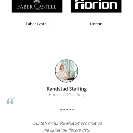
Faber Castell
Horion
Randstad Staffing
Randstad Staffing
⭐⭐⭐⭐⭐
„Sunteți minunați! Mulțumesc mult că
mă ajutați de fiecare dată