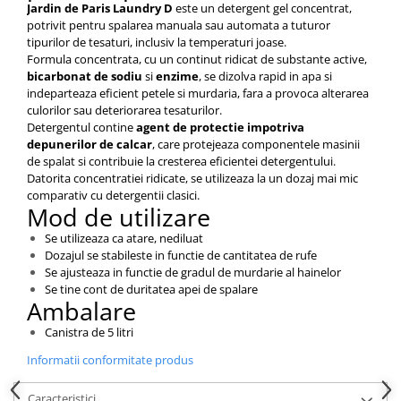
Jardin de Paris Laundry D
este un detergent gel concentrat,
potrivit pentru spalarea manuala sau automata a tuturor
tipurilor de tesaturi, inclusiv la temperaturi joase.
Formula concentrata, cu un continut ridicat de substante active,
bicarbonat de sodiu
si
enzime
, se dizolva rapid in apa si
indeparteaza eficient petele si murdaria, fara a provoca alterarea
culorilor sau deteriorarea tesaturilor.
Detergentul contine
agent de protectie impotriva
depunerilor de calcar
, care protejeaza componentele masinii
de spalat si contribuie la cresterea eficientei detergentului.
Datorita concentratiei ridicate, se utilizeaza la un dozaj mai mic
comparativ cu detergentii clasici.
Mod de utilizare
Se utilizeaza ca atare, nediluat
Dozajul se stabileste in functie de cantitatea de rufe
Se ajusteaza in functie de gradul de murdarie al hainelor
Se tine cont de duritatea apei de spalare
Ambalare
Canistra de 5 litri
Informatii conformitate produs
Caracteristici