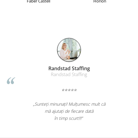
Faber Castell
Horion
Randstad Staffing
Randstad Staffing
⭐⭐⭐⭐⭐
„Sunteți minunați! Mulțumesc mult că
mă ajutați de fiecare dată
în timp scurt!!!”