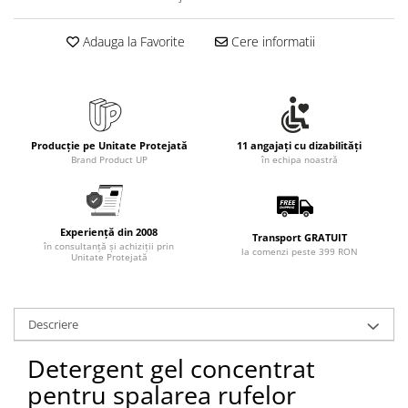
Adauga la Favorite
Cere informatii
Producție pe Unitate Protejată
11 angajați cu dizabilități
Brand Product UP
în echipa noastră
Experiență din 2008
Transport GRATUIT
în consultanță și achiziții prin
la comenzi peste 399 RON
Unitate Protejată
Descriere
Detergent gel concentrat
pentru spalarea rufelor