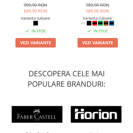
inchidere BOAÂ® Fit
999,90 RON
789,90 RON
849,90 RON
689,90 RON
Varianta culoare:
Varianta culoare:
IN STOC
IN STOC
VEZI VARIANTE
VEZI VARIANTE
DESCOPERA CELE MAI
POPULARE BRANDURI: