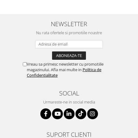
Suporturi si huse telefoane &
tablete
Periferice PC si accesorii
NEWSLETTER
Ergnonomice
Nu rata ofertele si promotiile noastre
Audio
Boxe portabile
Casti
Tehnica si mobilier pentru birou
Vreau sa primesc newsletter cu promotiile
Laminatoare
magazinului. Afla mai multe in
Politica de
Confidentialitate
Folii laminare
Accesorii mobilier
SOCIAL
Ghilotine și Trimmere
Urmareste-ne in social media
Calculatoare de birou
Distrugatoare documente
Cosuri de gunoi pentru birou
SUPORT CLIENTI
Scaune, birouri si produse