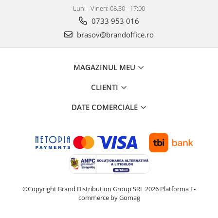
ergonomice
Luni - Vineri: 08.30 - 17:00
Masini de legat, indosariat si
0733 953 016
accesorii
brasov@brandoffice.ro
Protocol si HORECA
Apa si bauturi racoritoare
MAGAZINUL MEU
Cafea, ceai, zahar, lapte
Casa si bucatarie
CLIENTI
Cani si pahare
DATE COMERCIALE
Bucatarie si servire
Textile si confort pentru casa
Decor si interior
Seturi si accesorii pentru vin
Rucsacuri si articole de calatorie
Rucsacuri
©Copyright Brand Distribution Group SRL 2026
Platforma E-
commerce by Gomag
Trollere, genti si accesorii de voiaj
Genti de umar si borsete