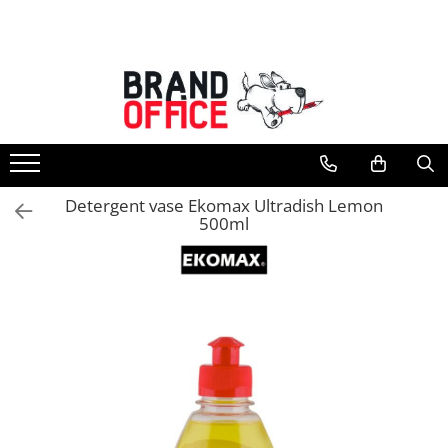
Toate Produsele
Unitate Protejata - PRODUCTIE
Hartie copiator si produse
tipografice
Produse consumabile din hartie
Detergent vase Ekomax Ultradish Lemon
Detergenti si dezinfectanti
500ml
Formulare tipizate
Saci menajeri (Unitate Protejata)
Agende, calendare si organizatoare
Agende personalizabile
Organizatoare business
Birotica si papetarie
Hartie si articole din hartie