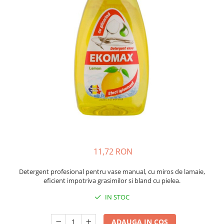
Bibliorafturi, caiete mecanice,
separatoare
Capsatoare, capse si perforatoare
Caiete si blocnotesuri
Dosare, folii protectie si mape
Accesorii diverse pentru birou
Etichetare si ambalare
Arhivare si depozitare
Instrumente de scris
Pixuri de plastic
Pixuri metalice
11,72 RON
Pixuri cu gel
Detergent profesional pentru vase manual, cu miros de lamaie,
Stilouri
eficient impotriva grasimilor si bland cu pielea.
Seturi de scris Premium
IN STOC
Instrumente de scris eco
Creioane mecanice si grafit
ADAUGA IN COS