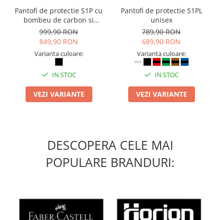
Masti de protectie respiratorie
Pantofi de protectie S1P cu
Pantofi de protectie S1PL
bombeu de carbon si
unisex
Sepci, caciuli si esarfe
inchidere BOAÂ® Fit
999,90 RON
789,90 RON
Pachete promotionale
849,90 RON
689,90 RON
Accesorii pentru protectia muncii
Varianta culoare:
Varianta culoare:
Sosete de lucru
IN STOC
IN STOC
Branturi
Diverse accesorii
VEZI VARIANTE
VEZI VARIANTE
Articole de unica folosinta
Copii - tricouri si hanorace
Comunicare si prezentare
DESCOPERA CELE MAI
Flipchart-uri
POPULARE BRANDURI:
Ecrane Interactive
Sisteme de afisare
Ecrane de proiectie
Accesorii prezentare