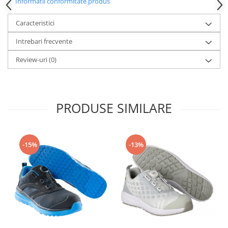
Informatii conformitate produs
Camasi
Pantaloni
Caracteristici
Pantaloni cu pieptar
Intrebari frecvente
Hanorace
Jachete
Review-uri
(0)
Impermeabile
Veste
Reflectorizante
PRODUSE SIMILARE
Incaltaminte
Incaltaminte de lucru si protectie
Incaltaminte de oras si munte
-15%
-13%
Echipamente medicale
Manusi de protectie
Accesorii pentru protectia capului
Casti de protectie
Antifoane
Ochelari de protectie si viziere