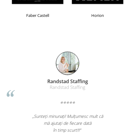
Table magnetice (whiteboard-uri)
Electronice si accesorii tech
Faber Castell
Horion
Gadgeturi mobile
Securitate digitala
Adaptoare de calatorie
Baterii si acumulatori
Cabluri si conectivitate
Incarcatoare wireless
Incarcatoare cu fir si auto
Randstad Staffing
Ceasuri smart - Smartwatch
Randstad Staffing
Baterii externe - Powerbanks
⭐⭐⭐⭐⭐
Accesorii localizare (FindMy)
Cartuse, tonere, consumabile PC
„Sunteți minunați! Mulțumesc mult că
Standuri PC si suporturi
mă ajutați de fiecare dată
ergonomice
în timp scurt!!!”