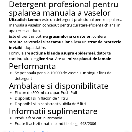
Detergent profesional pentru
Articole pentru rufe, casa,
geamuri, mobila
spalarea manuala a vaselor
Articole pentru birou, suprafete,
Ultradish Lemon
este un detergent profesional pentru spalarea
pardoseli
manuala a vaselor, conceput pentru curatare eficienta chiar si in
apa rece sau dura.
Intretinere si odorizante masina
Este eficient impotriva
grasimilor si crustelor
, confera
stralucire veselei si tacamurilor
si lasa un
strat de protectie
Saci de gunoi
invizibil
dupa clatire.
Accesorii pentru curatenie
Formula are
actiune blanda asupra epidermei
, datorita
continutului de
glicerina
. Are un
miros placut de lamaie
.
Tipografie si stampile
Performanta
Formulare tipizate
Se pot spala pana la 10 000 de vase cu un singur litru de
Caiete si blocnotesuri
detergent
Ambalare si disponibilitate
personalizate
Stampile, tusiere si tus
Flacon de 500 ml cu capac Push Pull
Disponibil si in flacon de 1 litru
Protectia muncii si Imbracaminte
Disponibil si in canistra stivuibila de 5 litri
Informatii suplimentare
Imbracaminte
Produs fabricat in Romania
Tricouri
Poate fi achizitionat in conditiile Legii 448/2006
Bluze & Pulovere