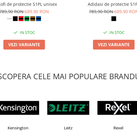
ofi de protectie S1PL unisex
Adidasi de protectie S1
789,90 RON
689,90 RON
789,90 RON
689,90 RO
IN STOC
IN STOC
VEZI VARIANTE
VEZI VARIANTE
SCOPERA CELE MAI POPULARE BRANDU
X
Esselte
Faber Castell