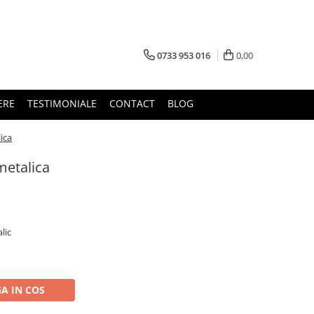
0733 953 016
0,00
ERE
TESTIMONIALE
CONTACT
BLOG
ica
metalica
lic
A IN COS