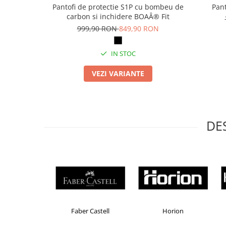
Articole pentru rufe, casa,
Pantofi de protectie S1P cu bombeu de
Pant
geamuri, mobila
carbon si inchidere BOAÂ® Fit
999,90 RON
849,90 RON
Articole pentru birou, suprafete,
pardoseli
IN STOC
Intretinere si odorizante masina
Saci de gunoi
VEZI VARIANTE
Accesorii pentru curatenie
Tipografie si stampile
Formulare tipizate
DE
Caiete si blocnotesuri
personalizate
Stampile, tusiere si tus
Protectia muncii si Imbracaminte
Imbracaminte
Tricouri
Brand Product UP
Colorissimo
EKOMA
Bluze & Pulovere