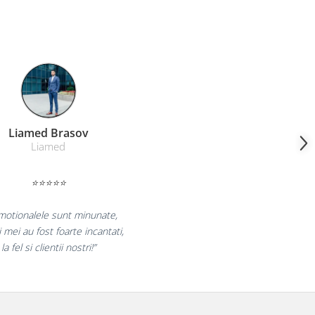
Farmacom Brasov
Farmacom
⭐⭐⭐⭐⭐
bucuram pentru reluarea colaborarii si
aram multumiti pentru produsele plasate
si finalizate cu succes la timp."