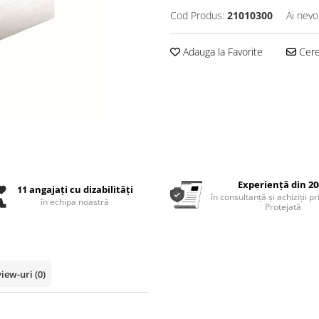
Cod Produs:
21010300
Ai nevo
Adauga la Favorite
Cere 
Experiență din 20
11 angajați cu dizabilități
în consultanță și achiziții p
în echipa noastră
Protejată
view-uri
(0)