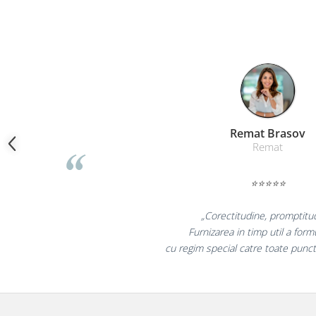
Camasi
Pantaloni
Pantaloni cu pieptar
Hanorace
Jachete
Impermeabile
Veste
Reflectorizante
Liamed Bra
Liamed
Incaltaminte
Incaltaminte de lucru si protectie
⭐⭐⭐⭐⭐
Incaltaminte de oras si munte
Echipamente medicale
„Promotionalele sunt
Manusi de protectie
colegii mei au fost foar
la fel si clientii n
Accesorii pentru protectia capului
Casti de protectie
Antifoane
Ochelari de protectie si viziere