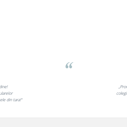
sov
 minunate,
„Ne 
te incantati,
ne decl
ostri!”