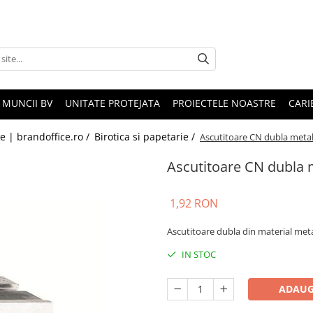
 MUNCII BV
UNITATE PROTEJATA
PROIECTELE NOASTRE
CARI
le | brandoffice.ro /
Birotica si papetarie /
Ascutitoare CN dubla metal
Ascutitoare CN dubla 
1,92 RON
Ascutitoare dubla din material meta
IN STOC
ADAUG