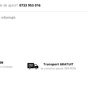
ie de ajutor?
0733 953 016
informatii
08
Transport GRATUIT
rin Unitate
la comenzi peste 399 RON