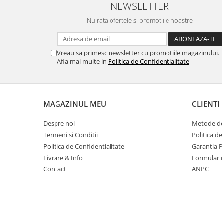
NEWSLETTER
Masti de protectie respiratorie
Nu rata ofertele si promotiile noastre
Sepci, caciuli si esarfe
Pachete promotionale
Accesorii pentru protectia muncii
Vreau sa primesc newsletter cu promotiile magazinului.
Afla mai multe in
Politica de Confidentialitate
Sosete de lucru
Branturi
Diverse accesorii
MAGAZINUL MEU
CLIENTI
Articole de unica folosinta
Copii - tricouri si hanorace
Despre noi
Metode de
Termeni si Conditii
Politica d
Comunicare si prezentare
Politica de Confidentialitate
Garantia 
Flipchart-uri
Livrare & Info
Formular 
Ecrane Interactive
Contact
ANPC
Sisteme de afisare
Ecrane de proiectie
Accesorii prezentare