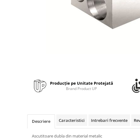
Bibliorafturi, caiete mecanice,
separatoare
Capsatoare, capse si perforatoare
Caiete si blocnotesuri
Dosare, folii protectie si mape
Accesorii diverse pentru birou
Etichetare si ambalare
Arhivare si depozitare
Instrumente de scris
Producție pe Unitate Protejată
Pixuri de plastic
Brand Product UP
Pixuri metalice
Pixuri cu gel
Stilouri
Seturi de scris Premium
Caracteristici
Intrebari frecvente
Re
Descriere
Instrumente de scris eco
Creioane mecanice si grafit
Ascutitoare dubla din material metalic