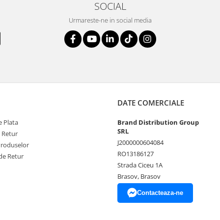
SOCIAL
Urmareste-ne in social media
DATE COMERCIALE
 Plata
Brand Distribution Group
SRL
e Retur
J2000000604084
Produselor
RO13186127
de Retur
Strada Ciceu 1A
Brasov, Brasov
Contacteaza-ne