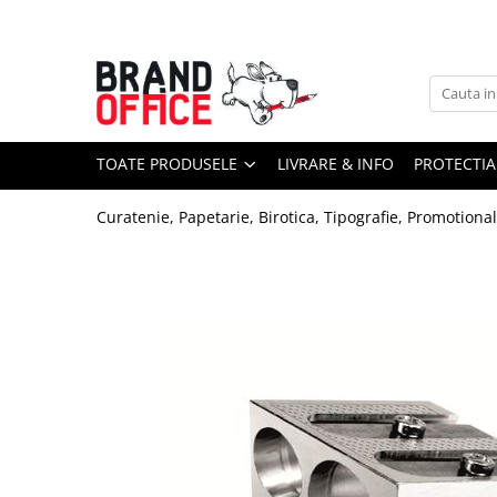
Toate Produsele
Unitate Protejata - PRODUCTIE
Hartie copiator si produse
TOATE PRODUSELE
LIVRARE & INFO
PROTECTIA
tipografice
Produse consumabile din hartie
Curatenie, Papetarie, Birotica, Tipografie, Promotiona
Detergenti si dezinfectanti
Formulare tipizate
Saci menajeri (Unitate Protejata)
Agende, calendare si organizatoare
Agende personalizabile
Organizatoare business
Birotica si papetarie
Hartie si articole din hartie