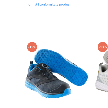
Rollere
Informatii conformitate produs
Finelinere
Textmarkere
Markere diverse
Carioci si creioane colorate
Rezerve instrumente scris
Tavite documente si suporturi
Ascutitori, radiere, agrafe
-15%
-13%
Foarfece pentru birou
Curatenie si igiena
Produse Antibacteriene
Articole pentru baie
Articole pentru bucatarie
Maturi, mopuri si galeti
Hartie igienica, prosoape hartie si
dispensere