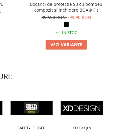
PL
Bocanci de protectie S3 cu bombeu
Pa
compozit si inchidere BOA® Fit
N
69
899,90 RON
799,90 RON
IN STOC
VEZI VARIANTE
RI:
Horion
Kensington
Leitz