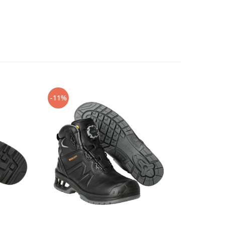
-11%
-14%