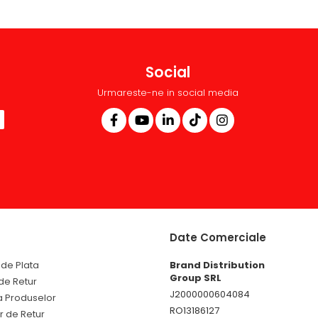
Social
Urmareste-ne in social media
Date Comerciale
de Plata
Brand Distribution
Group SRL
 de Retur
J2000000604084
a Produselor
RO13186127
r de Retur