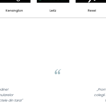
Castell
Horion
Kensington
Liamed Brasov
Liamed
⭐⭐⭐⭐⭐
„Promotionalele sunt minunate,
colegii mei au fost foarte incantati,
la fel si clientii nostri!”