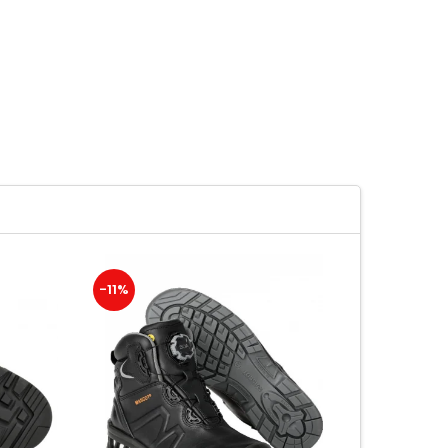
-11%
-14%