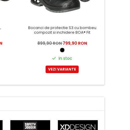
L
Bocanci de protectie S3 cu bombeu
Pa
compozit si inchidere BOA® Fit
N
899,90 RON
799,90 RON
699
In stoc
VEZI VARIANTE