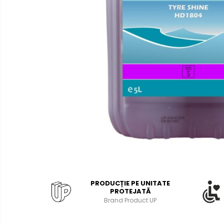
Bibliorafturi, caiete mecanice,
separatoare
Capsatoare, capse si
perforatoare
Caiete si blocnotesuri
Dosare, folii protectie si mape
Accesorii diverse pentru birou
Etichetare si ambalare
Arhivare si depozitare
Instrumente de scris
Pixuri de plastic
Pixuri metalice
Pixuri cu gel
PRODUCȚIE PE UNITATE
PROTEJATĂ
Stilouri
Brand Product UP
Seturi de scris Premium
Instrumente de scris eco