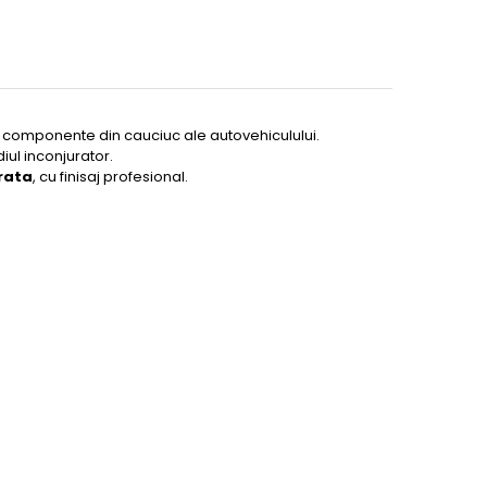
or componente din cauciuc ale autovehiculului.
diul inconjurator.
urata
, cu finisaj profesional.