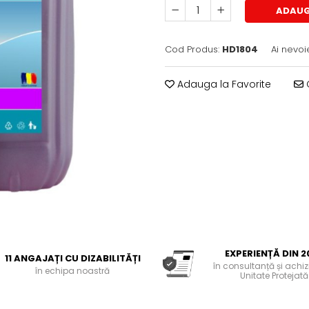
ADAUG
Cod Produs:
HD1804
Ai nevoi
Adauga la Favorite
C
EXPERIENȚĂ DIN 2
11 ANGAJAȚI CU DIZABILITĂȚI
în consultanță și achiziț
în echipa noastră
Unitate Protejată