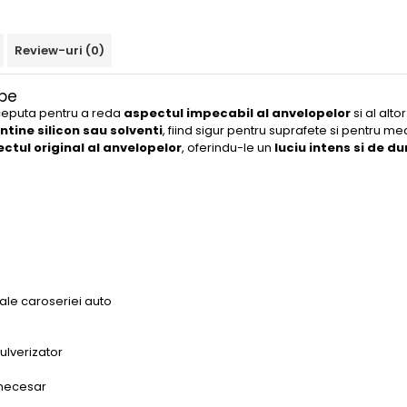
Review-uri
(0)
ope
ceputa pentru a reda
aspectul impecabil al anvelopelor
si al alt
ntine silicon sau solventi
, fiind sigur pentru suprafete si pentru me
ctul original al anvelopelor
, oferindu-le un
luciu intens si de d
 ale caroseriei auto
ulverizator
 necesar