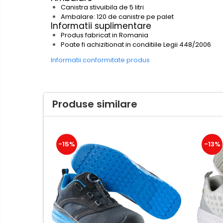
Hartie igienica, prosoape hartie
Canistra stivuibila de 5 litri
si dispensere
Ambalare: 120 de canistre pe palet
Informatii suplimentare
Articole pentru rufe, casa,
Produs fabricat in Romania
geamuri, mobila
Poate fi achizitionat in conditiile Legii 448/2006
Articole pentru birou, suprafete,
Informatii conformitate produs
pardoseli
Intretinere si odorizante masina
Saci de gunoi
Produse similare
Accesorii pentru curatenie
Tipografie si stampile
Formulare tipizate
-15%
-13%
Caiete si blocnotesuri
personalizate
Stampile, tusiere si tus
Protectia muncii si Imbracaminte
Imbracaminte