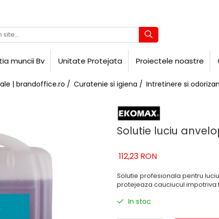
tia muncii Bv
Unitate Protejata
Proiectele noastre
ale | brandoffice.ro /
Curatenie si igiena /
Intretinere si odoriz
Solutie luciu anvel
112,23 RON
Solutie profesionala pentru luci
protejeaza cauciucul impotriva fa
In stoc