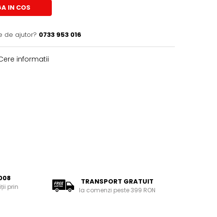
A IN COS
e de ajutor?
0733 953 016
ere informatii
008
TRANSPORT GRATUIT
ii prin
la comenzi peste 399 RON