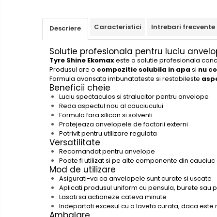
Creioane mecanice si grafit
Rollere
Caracteristici
Intrebari frecvente
Descriere
Finelinere
Textmarkere
Solutie profesionala pentru luciu anvel
Tyre Shine Ekomax
este o solutie profesionala con
Markere diverse
Produsul are o
compozitie solubila in apa
si
nu co
Carioci si creioane colorate
Formula avansata imbunatateste si restabileste
aspe
Beneficii cheie
Rezerve instrumente scris
Luciu spectaculos si stralucitor pentru anvelope
Tavite documente si suporturi
Reda aspectul nou al cauciucului
Formula fara silicon si solventi
Ascutitori, radiere, agrafe
Protejeaza anvelopele de factorii externi
Foarfece pentru birou
Potrivit pentru utilizare regulata
Versatilitate
Curatenie si igiena
Recomandat pentru anvelope
Produse Antibacteriene
Poate fi utilizat si pe alte componente din cauciuc
Mod de utilizare
Articole pentru baie
Asigurati-va ca anvelopele sunt curate si uscate
Aplicati produsul uniform cu pensula, burete sau p
Articole pentru bucatarie
Lasati sa actioneze cateva minute
Maturi, mopuri si galeti
Indepartati excesul cu o laveta curata, daca este
Ambalare