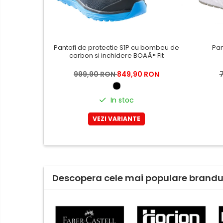
Tricouri
Bluze & Pulovere
Camasi
Pantaloni
Pantofi de protectie S1P cu bombeu de
Pan
Pantaloni cu pieptar
carbon si inchidere BOAÂ® Fit
Hanorace
999,90 RON
849,90 RON
Jachete
Impermeabile
In stoc
Veste
VEZI VARIANTE
Reflectorizante
Incaltaminte
Incaltaminte de lucru si protectie
Incaltaminte de oras si munte
Descopera cele mai populare brandur
Echipamente medicale
Manusi de protectie
Accesorii pentru protectia
capului