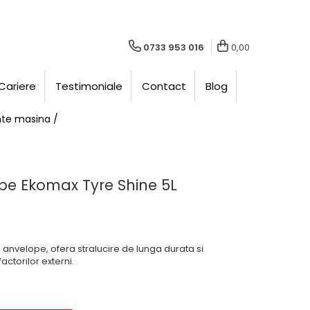
0733 953 016
0,00
Cariere
Testimoniale
Contact
Blog
ante masina /
ope Ekomax Tyre Shine 5L
u anvelope, ofera stralucire de lunga durata si
ctorilor externi.