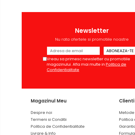
Sisteme de afisare
Ecrane de proiectie
Accesorii prezentare
Newsletter
Table magnetice (whiteboard-
Nu rata ofertele si promotiile noastre
uri)
Electronice si accesorii tech
Gadgeturi mobile
Vreau sa primesc newsletter cu promotiile
magazinului. Afla mai multe in
Politica de
Securitate digitala
Confidentialitate
Adaptoare de calatorie
Baterii si acumulatori
Cabluri si conectivitate
Magazinul Meu
Clienti
Incarcatoare wireless
Despre noi
Metode 
Incarcatoare cu fir si auto
Termeni si Conditii
Politica
Ceasuri smart - Smartwatch
Politica de Confidentialitate
Garanti
Baterii externe - Powerbanks
Livrare & Info
Formula