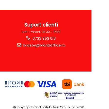
Suport clienti
Luni - Vineri: 08.30 - 17:00
0733 953 016
brasov@brandoffice.ro
©Copyright Brand Distribution Group SRL 2026