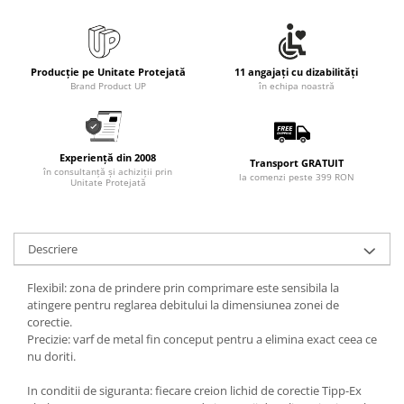
Producție pe Unitate Protejată
11 angajați cu dizabilități
Brand Product UP
în echipa noastră
Experiență din 2008
Transport GRATUIT
în consultanță și achiziții prin
la comenzi peste 399 RON
Unitate Protejată
Descriere
Flexibil: zona de prindere prin comprimare este sensibila la
atingere pentru reglarea debitului la dimensiunea zonei de
corectie.
Precizie: varf de metal fin conceput pentru a elimina exact ceea ce
nu doriti.
In conditii de siguranta: fiecare creion lichid de corectie Tipp-Ex