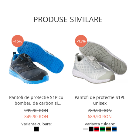
PRODUSE SIMILARE
-15%
-13%
Pantofi de protectie S1P cu
Pantofi de protectie S1PL
bombeu de carbon si
unisex
inchidere BOAÂ® Fit
999,90 RON
789,90 RON
849,90 RON
689,90 RON
Varianta culoare:
Varianta culoare: