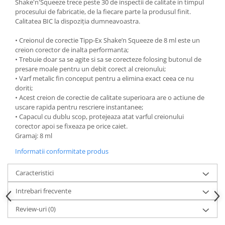
Shake'n'Squeeze trece peste 30 de inspectii de calitate in timpul
procesului de fabricatie, de la fiecare parte la produsul finit.
Calitatea BIC la dispoziția dumneavoastra.
• Creionul de corectie Tipp-Ex Shake’n Squeeze de 8 ml este un
creion corector de inalta performanta;
• Trebuie doar sa se agite si sa se corecteze folosing butonul de
presare moale pentru un debit corect al creionului;
• Varf metalic fin conceput pentru a elimina exact ceea ce nu
doriti;
• Acest creion de corectie de calitate superioara are o actiune de
uscare rapida pentru rescriere instantanee;
• Capacul cu dublu scop, protejeaza atat varful creionului
corector apoi se fixeaza pe orice caiet.
Gramaj: 8 ml
Informatii conformitate produs
Caracteristici
Intrebari frecvente
Review-uri
(0)