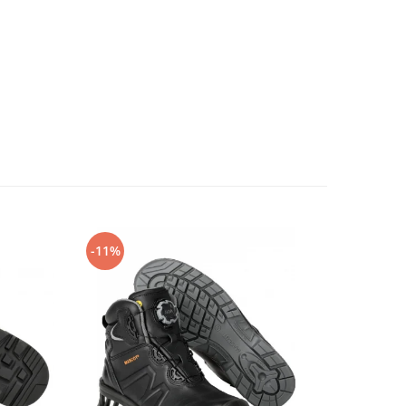
-11%
-14%