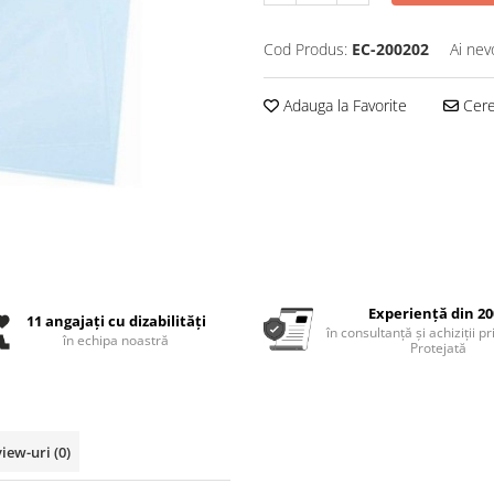
Cod Produs:
EC-200202
Ai nev
Adauga la Favorite
Cere 
Experiență din 20
11 angajați cu dizabilități
în consultanță și achiziții p
în echipa noastră
Protejată
view-uri
(0)