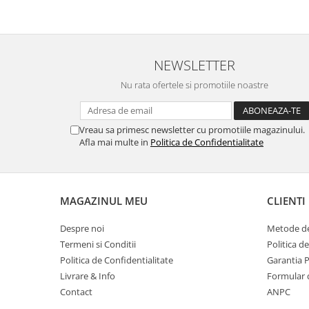
Masti de protectie respiratorie
Sepci, caciuli si esarfe
Pachete promotionale
NEWSLETTER
Accesorii pentru protectia muncii
Nu rata ofertele si promotiile noastre
Sosete de lucru
Branturi
Diverse accesorii
Vreau sa primesc newsletter cu promotiile magazinului.
Afla mai multe in
Politica de Confidentialitate
Articole de unica folosinta
Copii - tricouri si hanorace
Comunicare si prezentare
MAGAZINUL MEU
CLIENTI
Flipchart-uri
Ecrane Interactive
Despre noi
Metode de
Termeni si Conditii
Politica d
Sisteme de afisare
Politica de Confidentialitate
Garantia 
Ecrane de proiectie
Livrare & Info
Formular 
Accesorii prezentare
Contact
ANPC