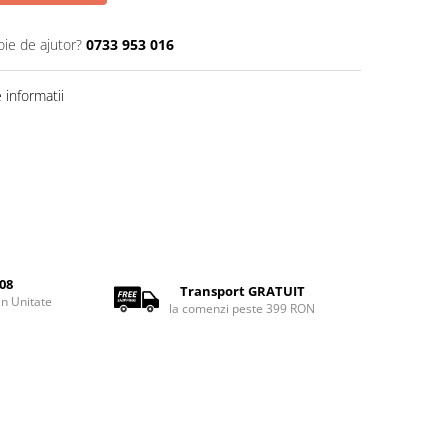
oie de ajutor?
0733 953 016
informatii
08
Transport GRATUIT
rin Unitate
la comenzi peste 399 RON