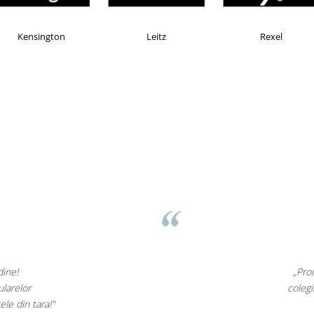
AX
Esselte
Faber Castell
ov
minunate,
„Ne bu
 incantati,
ne declar
tri!”