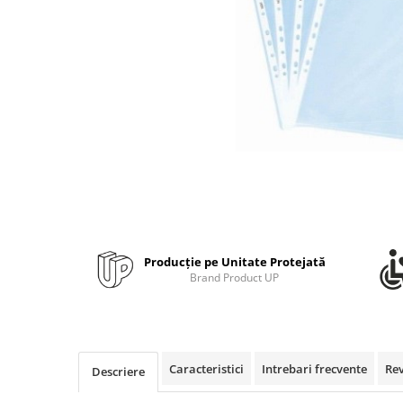
Bibliorafturi, caiete mecanice,
separatoare
Capsatoare, capse si perforatoare
Caiete si blocnotesuri
Dosare, folii protectie si mape
Accesorii diverse pentru birou
Etichetare si ambalare
Arhivare si depozitare
Instrumente de scris
Pixuri de plastic
Producție pe Unitate Protejată
Pixuri metalice
Brand Product UP
Pixuri cu gel
Stilouri
Seturi de scris Premium
Instrumente de scris eco
Caracteristici
Intrebari frecvente
Re
Descriere
Creioane mecanice si grafit