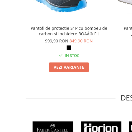
Articole pentru rufe, casa,
geamuri, mobila
Articole pentru birou, suprafete,
pardoseli
Pantofi de protectie S1P cu bombeu de
Pant
Intretinere si odorizante masina
carbon si inchidere BOAÂ® Fit
999,90 RON
849,90 RON
Saci de gunoi
Accesorii pentru curatenie
IN STOC
Tipografie si stampile
VEZI VARIANTE
Formulare tipizate
Caiete si blocnotesuri
personalizate
Stampile, tusiere si tus
DE
Protectia muncii si Imbracaminte
Imbracaminte
Tricouri
Bluze & Pulovere