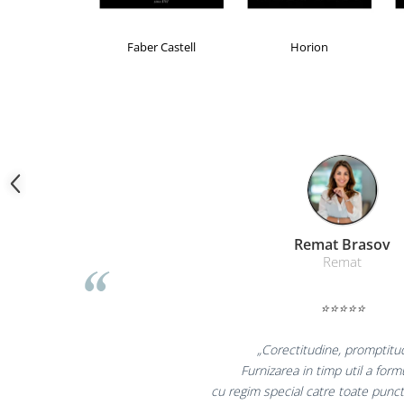
Camasi
Pantaloni
Brand Product UP
Colorissimo
EKOM
Pantaloni cu pieptar
Hanorace
Jachete
Impermeabile
Veste
Reflectorizante
Incaltaminte
Incaltaminte de lucru si protectie
Incaltaminte de oras si munte
Liamed Bras
Liamed
Echipamente medicale
Manusi de protectie
⭐⭐⭐⭐⭐
Accesorii pentru protectia capului
„Promotionalele sunt 
Casti de protectie
colegii mei au fost foarte
Antifoane
la fel si clientii nos
Ochelari de protectie si viziere