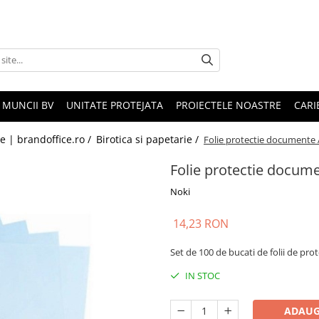
 MUNCII BV
UNITATE PROTEJATA
PROIECTELE NOASTRE
CARI
le | brandoffice.ro /
Birotica si papetarie /
Folie protectie documente
Folie protectie docum
Noki
14,23 RON
Set de 100 de bucati de folii de pro
IN STOC
ADAUG