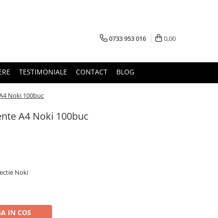
0733 953 016
0,00
ERE
TESTIMONIALE
CONTACT
BLOG
 A4 Noki 100buc
ente A4 Noki 100buc
tectie Noki
A IN COS