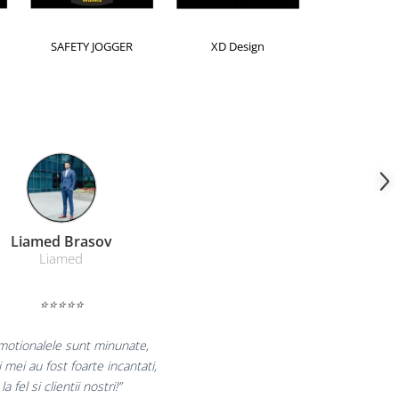
Horion
Kensington
Leitz
Farmacom Brasov
Farmacom
⭐⭐⭐⭐⭐
curam pentru reluarea colaborarii si
am multumiti pentru produsele plasate
si finalizate cu succes la timp."