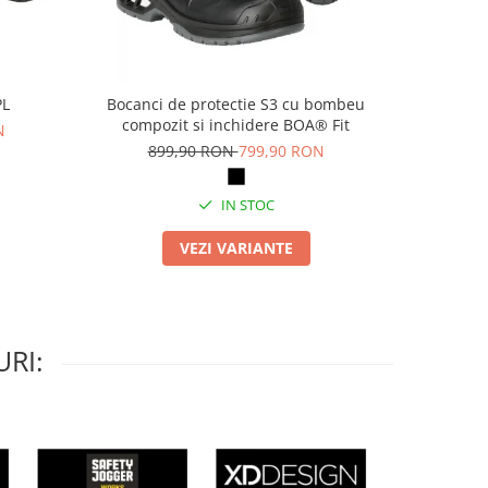
PL
Bocanci de protectie S3 cu bombeu
Pa
compozit si inchidere BOA® Fit
N
69
899,90 RON
799,90 RON
IN STOC
VEZI VARIANTE
RI: