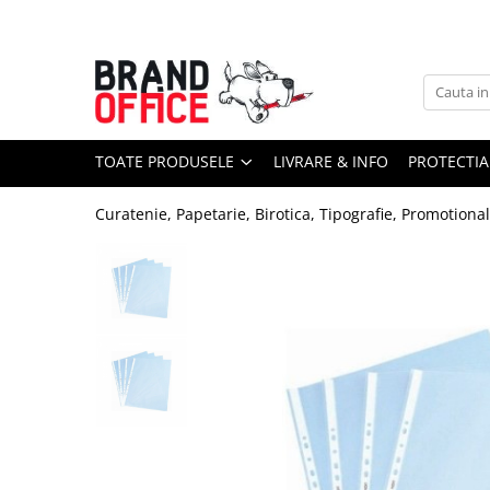
Toate Produsele
Unitate Protejata - PRODUCTIE
Hartie copiator si produse
TOATE PRODUSELE
LIVRARE & INFO
PROTECTIA
tipografice
Produse consumabile din hartie
Curatenie, Papetarie, Birotica, Tipografie, Promotiona
Detergenti si dezinfectanti
Formulare tipizate
Saci menajeri (Unitate Protejata)
Agende, calendare si organizatoare
Agende personalizabile
Organizatoare business
Birotica si papetarie
Hartie si articole din hartie