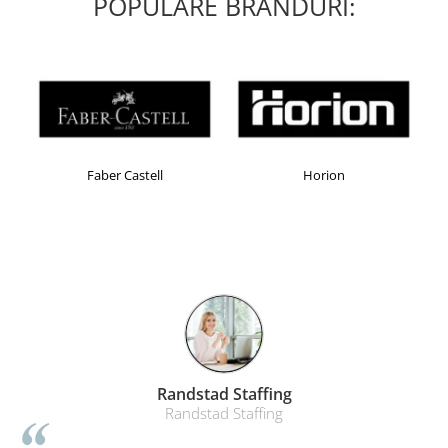
POPULARE BRANDURI:
Masti de protectie respiratorie
Sepci, caciuli si esarfe
Pachete promotionale
Accesorii pentru protectia muncii
Sosete de lucru
Branturi
Faber Castell
Horion
Diverse accesorii
Articole de unica folosinta
Copii - tricouri si hanorace
Comunicare si prezentare
Flipchart-uri
Ecrane Interactive
Sisteme de afisare
Ecrane de proiectie
Randstad Staffing
Randstad Staffing
Accesorii prezentare