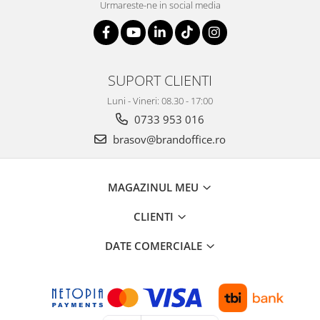
Suporturi si huse telefoane &
Urmareste-ne in social media
tablete
Periferice PC si accesorii
Ergnonomice
SUPORT CLIENTI
Audio
Boxe portabile
Luni - Vineri: 08.30 - 17:00
Casti
0733 953 016
Tehnica si mobilier pentru birou
brasov@brandoffice.ro
Laminatoare
Folii laminare
MAGAZINUL MEU
Accesorii mobilier
CLIENTI
Ghilotine și Trimmere
Calculatoare de birou
DATE COMERCIALE
Distrugatoare documente
Cosuri de gunoi pentru birou
Scaune, birouri si produse