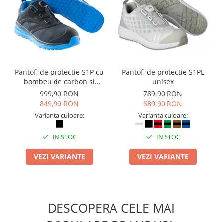
Camasi
Pantaloni
Pantaloni cu pieptar
Hanorace
Jachete
Impermeabile
Pantofi de protectie S1P cu
Pantofi de protectie S1PL
Veste
bombeu de carbon si
unisex
inchidere BOAÂ® Fit
Reflectorizante
999,90 RON
789,90 RON
849,90 RON
689,90 RON
Incaltaminte
Varianta culoare:
Varianta culoare:
Incaltaminte de lucru si protectie
Incaltaminte de oras si munte
IN STOC
IN STOC
Echipamente medicale
VEZI VARIANTE
VEZI VARIANTE
Manusi de protectie
Accesorii pentru protectia capului
Casti de protectie
DESCOPERA CELE MAI
Antifoane
Ochelari de protectie si viziere