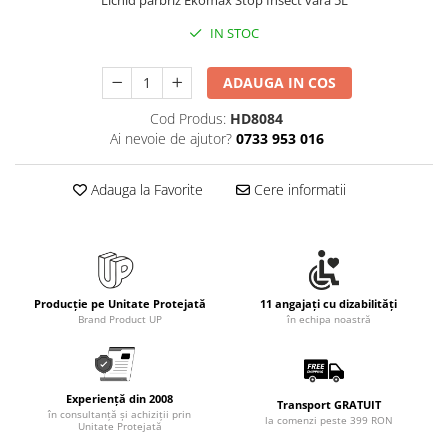
Rollere
IN STOC
Finelinere
Textmarkere
ADAUGA IN COS
Markere diverse
Carioci si creioane colorate
Cod Produs:
HD8084
Rezerve instrumente scris
Ai nevoie de ajutor?
0733 953 016
Tavite documente si suporturi
Adauga la Favorite
Cere informatii
Ascutitori, radiere, agrafe
Foarfece pentru birou
Curatenie si igiena
Produse Antibacteriene
Producție pe Unitate Protejată
11 angajați cu dizabilități
Articole pentru baie
Brand Product UP
în echipa noastră
Articole pentru bucatarie
Maturi, mopuri si galeti
Experiență din 2008
Transport GRATUIT
Hartie igienica, prosoape hartie si
în consultanță și achiziții prin
la comenzi peste 399 RON
dispensere
Unitate Protejată