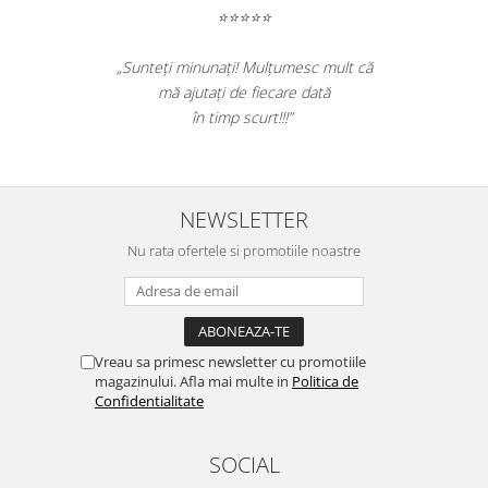
Table magnetice (whiteboard-uri)
⭐⭐⭐⭐⭐
Electronice si accesorii tech
„Sunteți minunați! Mulțumesc mult că
Gadgeturi mobile
mă ajutați de fiecare dată
Securitate digitala
în timp scurt!!!”
Adaptoare de calatorie
Baterii si acumulatori
Cabluri si conectivitate
NEWSLETTER
Incarcatoare wireless
Nu rata ofertele si promotiile noastre
Incarcatoare cu fir si auto
Ceasuri smart - Smartwatch
Baterii externe - Powerbanks
Vreau sa primesc newsletter cu promotiile
Accesorii localizare (FindMy)
magazinului. Afla mai multe in
Politica de
Confidentialitate
Cartuse, tonere, consumabile PC
Standuri PC si suporturi
SOCIAL
ergonomice