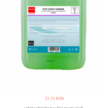
Bibliorafturi, caiete mecanice,
separatoare
Capsatoare, capse si perforatoare
Caiete si blocnotesuri
Dosare, folii protectie si mape
Accesorii diverse pentru birou
Etichetare si ambalare
Arhivare si depozitare
Instrumente de scris
Pixuri de plastic
Pixuri metalice
Pixuri cu gel
Stilouri
Seturi de scris Premium
Instrumente de scris eco
31,72 RON
Creioane mecanice si grafit
Lichid parbriz Ekomax Stop Insect vara 5L