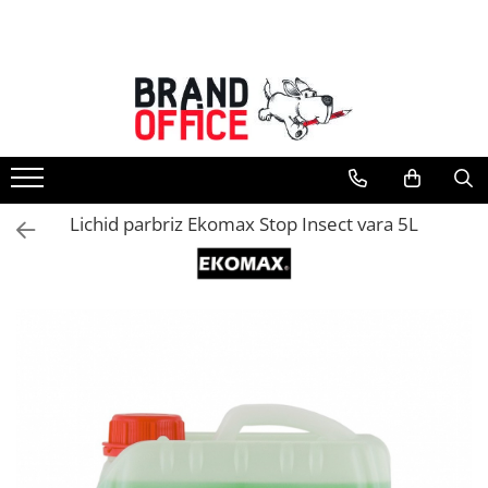
Toate Produsele
Unitate Protejata - PRODUCTIE
Hartie copiator si produse
tipografice
Produse consumabile din hartie
Lichid parbriz Ekomax Stop Insect vara 5L
Detergenti si dezinfectanti
Formulare tipizate
Saci menajeri (Unitate Protejata)
Agende, calendare si organizatoare
Agende personalizabile
Organizatoare business
Birotica si papetarie
Hartie si articole din hartie