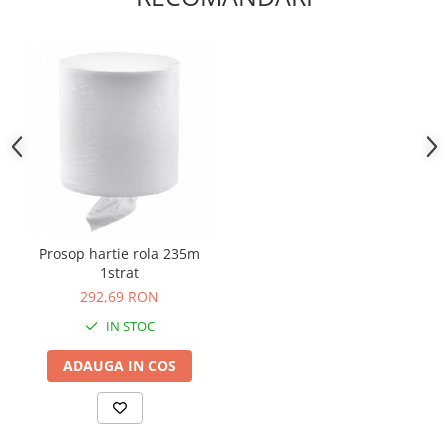
Camasi
Pantaloni
Pantaloni cu pieptar
Hanorace
Jachete
Impermeabile
Veste
Reflectorizante
Incaltaminte
Incaltaminte de lucru si protectie
Prosop hartie rola 235m
Incaltaminte de oras si munte
1strat
Echipamente medicale
292,69 RON
Manusi de protectie
IN STOC
Accesorii pentru protectia capului
ADAUGA IN COS
Casti de protectie
Antifoane
Ochelari de protectie si viziere