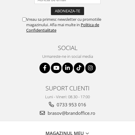
ergonomice
Masini de legat, indosariat si
accesorii
Vreau sa primesc newsletter cu promotiile
magazinului. Afla mai multe in
Politica de
Protocol si HORECA
Confidentialitate
Apa si bauturi racoritoare
Cafea, ceai, zahar, lapte
SOCIAL
Casa si bucatarie
Urmareste-ne in social media
Cani si pahare
Bucatarie si servire
Textile si confort pentru casa
SUPORT CLIENTI
Decor si interior
Luni - Vineri: 08.30 - 17:00
Seturi si accesorii pentru vin
0733 953 016
Rucsacuri si articole de calatorie
brasov@brandoffice.ro
Rucsacuri
Trollere, genti si accesorii de voiaj
MAGAZINUL MEU
Genti de umar si borsete