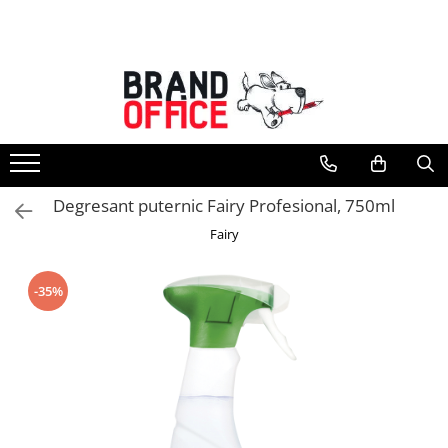
Toate Produsele
Unitate Protejata - PRODUCTIE
Hartie copiator si produse
tipografice
Produse consumabile din hartie
Degresant puternic Fairy Profesional, 750ml
Detergenti si dezinfectanti
Fairy
Formulare tipizate
Saci menajeri (Unitate Protejata)
-35%
Agende, calendare si organizatoare
Agende personalizabile
Organizatoare business
Birotica si papetarie
Hartie si articole din hartie