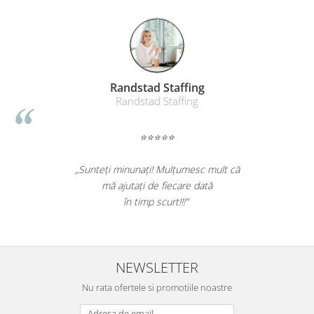
Suporturi si huse telefoane &
tablete
Periferice PC si accesorii
Ergnonomice
Audio
Randstad Staffing
Boxe portabile
Randstad Staffing
Casti
Tehnica si mobilier pentru birou
⭐⭐⭐⭐⭐
Laminatoare
„Sunteți minunați! Mulțumesc mult că
Folii laminare
mă ajutați de fiecare dată
Accesorii mobilier
în timp scurt!!!”
Ghilotine și Trimmere
Calculatoare de birou
Distrugatoare documente
NEWSLETTER
Cosuri de gunoi pentru birou
Nu rata ofertele si promotiile noastre
Scaune, birouri si produse