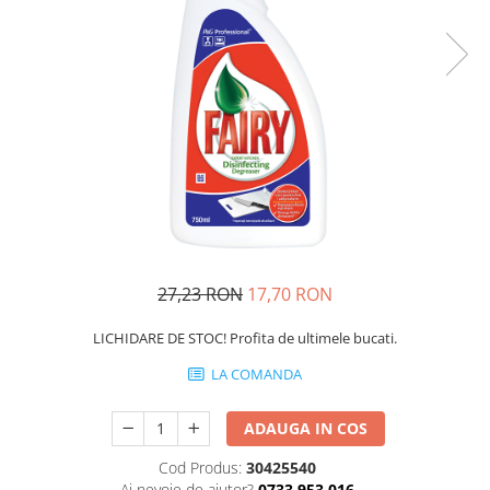
Bibliorafturi, caiete mecanice,
separatoare
Capsatoare, capse si perforatoare
Caiete si blocnotesuri
Dosare, folii protectie si mape
Accesorii diverse pentru birou
Etichetare si ambalare
Arhivare si depozitare
Instrumente de scris
27,23 RON
17,70 RON
Pixuri de plastic
Pixuri metalice
LICHIDARE DE STOC! Profita de ultimele bucati.
Pixuri cu gel
LA COMANDA
Stilouri
Seturi de scris Premium
ADAUGA IN COS
Instrumente de scris eco
Cod Produs:
30425540
Creioane mecanice si grafit
Ai nevoie de ajutor?
0733 953 016