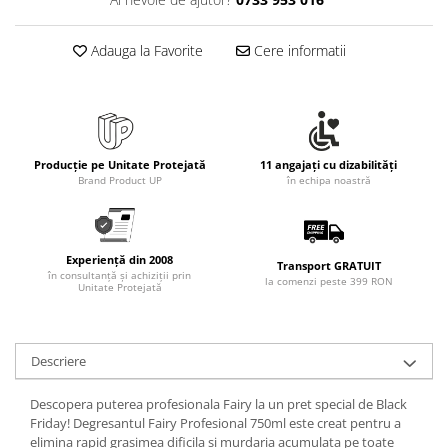
Rollere
Finelinere
Adauga la Favorite
Cere informatii
Textmarkere
Markere diverse
Carioci si creioane colorate
Rezerve instrumente scris
Tavite documente si suporturi
Producție pe Unitate Protejată
11 angajați cu dizabilități
Brand Product UP
în echipa noastră
Ascutitori, radiere, agrafe
Foarfece pentru birou
Curatenie si igiena
Experiență din 2008
Transport GRATUIT
în consultanță și achiziții prin
Produse Antibacteriene
la comenzi peste 399 RON
Unitate Protejată
Articole pentru baie
Articole pentru bucatarie
Descriere
Maturi, mopuri si galeti
Descopera puterea profesionala Fairy la un pret special de Black
Hartie igienica, prosoape hartie si
Friday! Degresantul Fairy Profesional 750ml este creat pentru a
dispensere
elimina rapid grasimea dificila si murdaria acumulata pe toate