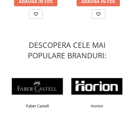
ADAUGA IN COS
ADAUGA IN COS
Table magnetice (whiteboard-uri)
Electronice si accesorii tech
Gadgeturi mobile
Securitate digitala
Adaptoare de calatorie
DESCOPERA CELE MAI
Baterii si acumulatori
POPULARE BRANDURI:
Cabluri si conectivitate
Incarcatoare wireless
Incarcatoare cu fir si auto
Ceasuri smart - Smartwatch
Baterii externe - Powerbanks
Accesorii localizare (FindMy)
Faber Castell
Horion
Cartuse, tonere, consumabile PC
Standuri PC si suporturi
ergonomice