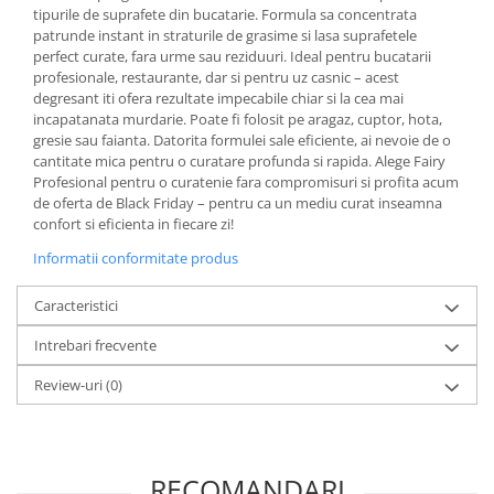
Articole pentru rufe, casa,
tipurile de suprafete din bucatarie. Formula sa concentrata
geamuri, mobila
patrunde instant in straturile de grasime si lasa suprafetele
perfect curate, fara urme sau reziduuri. Ideal pentru bucatarii
Articole pentru birou, suprafete,
profesionale, restaurante, dar si pentru uz casnic – acest
pardoseli
degresant iti ofera rezultate impecabile chiar si la cea mai
incapatanata murdarie. Poate fi folosit pe aragaz, cuptor, hota,
Intretinere si odorizante masina
gresie sau faianta. Datorita formulei sale eficiente, ai nevoie de o
Saci de gunoi
cantitate mica pentru o curatare profunda si rapida. Alege Fairy
Profesional pentru o curatenie fara compromisuri si profita acum
Accesorii pentru curatenie
de oferta de Black Friday – pentru ca un mediu curat inseamna
confort si eficienta in fiecare zi!
Tipografie si stampile
Formulare tipizate
Informatii conformitate produs
Caiete si blocnotesuri
Caracteristici
personalizate
Stampile, tusiere si tus
Intrebari frecvente
Protectia muncii si Imbracaminte
Review-uri
(0)
Imbracaminte
Tricouri
Bluze & Pulovere
RECOMANDARI