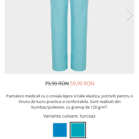
Bibliorafturi, caiete mecanice,
separatoare
Capsatoare, capse si perforatoare
Caiete si blocnotesuri
Dosare, folii protectie si mape
Accesorii diverse pentru birou
Etichetare si ambalare
Arhivare si depozitare
Instrumente de scris
79,90 RON
59,90 RON
Pixuri de plastic
Pixuri metalice
Pantaloni medicali cu o croiala lejera si talie elastica, potriviti pentru o
Pixuri cu gel
tinuta de lucru practica si confortabila. Sunt realizati din
bumbac/poliester, cu gramaj de 120 g/m².
Stilouri
Varianta culoare
: turcoaz
Seturi de scris Premium
Instrumente de scris eco
Creioane mecanice si grafit