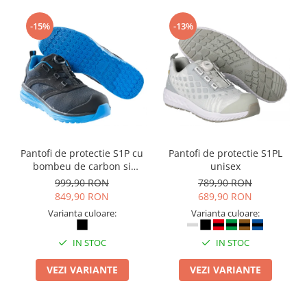
Masti de protectie respiratorie
-15%
-13%
Sepci, caciuli si esarfe
Pachete promotionale
Accesorii pentru protectia muncii
Sosete de lucru
Branturi
Diverse accesorii
Articole de unica folosinta
Pantofi de protectie S1P cu
Pantofi de protectie S1PL
Copii - tricouri si hanorace
bombeu de carbon si
unisex
inchidere BOAÂ® Fit
999,90 RON
789,90 RON
Comunicare si prezentare
849,90 RON
689,90 RON
Flipchart-uri
Varianta culoare:
Varianta culoare:
Ecrane Interactive
IN STOC
IN STOC
Sisteme de afisare
Ecrane de proiectie
VEZI VARIANTE
VEZI VARIANTE
Accesorii prezentare