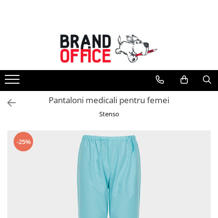
Toate Produsele
Unitate Protejata - PRODUCTIE
Hartie copiator si produse
tipografice
Produse consumabile din hartie
Pantaloni medicali pentru femei
Detergenti si dezinfectanti
Stenso
Formulare tipizate
Saci menajeri (Unitate Protejata)
-25%
Agende, calendare si organizatoare
Agende personalizabile
Organizatoare business
Birotica si papetarie
Hartie si articole din hartie