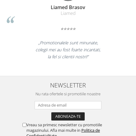
Suporturi si huse telefoane &
Liamed Brasov
tablete
Liamed
Periferice PC si accesorii
Ergnonomice
⭐⭐⭐⭐⭐
Audio
Boxe portabile
„Promotionalele sunt minunate,
colegii mei au fost foarte incantati,
Casti
la fel si clientii nostri!”
Tehnica si mobilier pentru birou
Laminatoare
Folii laminare
NEWSLETTER
Accesorii mobilier
Nu rata ofertele si promotiile noastre
Ghilotine și Trimmere
Calculatoare de birou
Distrugatoare documente
Cosuri de gunoi pentru birou
Vreau sa primesc newsletter cu promotiile
magazinului. Afla mai multe in
Politica de
Scaune, birouri si produse
Confidentialitate