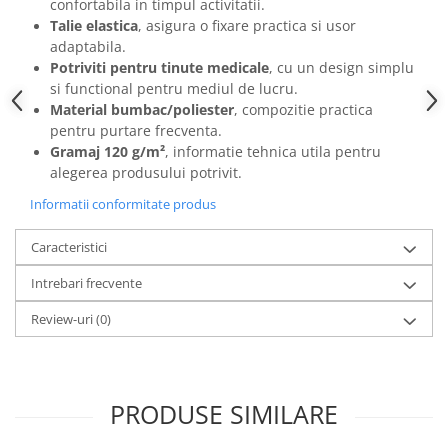
Camasi
confortabila in timpul activitatii.
Talie elastica
, asigura o fixare practica si usor
Pantaloni
adaptabila.
Pantaloni cu pieptar
Potriviti pentru tinute medicale
, cu un design simplu
Hanorace
si functional pentru mediul de lucru.
Jachete
Material bumbac/poliester
, compozitie practica
pentru purtare frecventa.
Impermeabile
Gramaj 120 g/m²
, informatie tehnica utila pentru
Veste
alegerea produsului potrivit.
Reflectorizante
Informatii conformitate produs
Incaltaminte
Incaltaminte de lucru si protectie
Caracteristici
Incaltaminte de oras si munte
Intrebari frecvente
Echipamente medicale
Review-uri
(0)
Manusi de protectie
Accesorii pentru protectia capului
Casti de protectie
PRODUSE SIMILARE
Antifoane
Ochelari de protectie si viziere