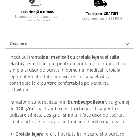
Articole pentru rufe, casa,
geamuri, mobila
Experiență din 2008
Transport GRATUIT
în consultanță și achiziții prin
Articole pentru birou, suprafete,
la comenzi peste 399 RON
Unitate Protejată
pardoseli
Intretinere si odorizante masina
Descriere
Saci de gunoi
Accesorii pentru curatenie
Produsul
Pantaloni medicali cu croiala lejera si talie
Tipografie si stampile
elastica
este conceput pentru o tinuta de lucru practica,
simpla si usor de purtat in domeniul medical. Croiala
Formulare tipizate
lejera ofera libertate in miscare, iar talia elastica
Caiete si blocnotesuri
contribuie la o purtare confortabila pe parcursul
personalizate
activitatii.
Stampile, tusiere si tus
Pantalonii sunt realizati din
bumbac/poliester
, cu gramaj
Protectia muncii si Imbracaminte
de
120 g/m²
, pastrand o constructie practica pentru
Imbracaminte
utilizare zilnica. Designul simplu ii face usor de asortat
cu alte articole medicale, in functie de uniforma aleasa.
Tricouri
Bluze & Pulovere
Croiala lejera
, ofera libertate in miscare si o purtare