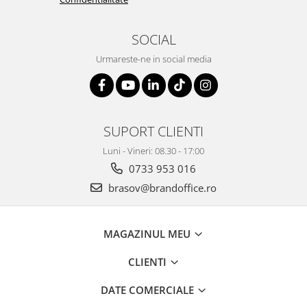
ergonomice
Masini de legat, indosariat si
SOCIAL
accesorii
Urmareste-ne in social media
Protocol si HORECA
Apa si bauturi racoritoare
Cafea, ceai, zahar, lapte
Casa si bucatarie
SUPORT CLIENTI
Cani si pahare
Luni - Vineri: 08.30 - 17:00
Bucatarie si servire
0733 953 016
Textile si confort pentru casa
brasov@brandoffice.ro
Decor si interior
Seturi si accesorii pentru vin
MAGAZINUL MEU
Rucsacuri si articole de calatorie
CLIENTI
Rucsacuri
Trollere, genti si accesorii de voiaj
DATE COMERCIALE
Genti de umar si borsete