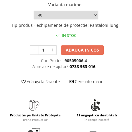
Rollere
Varianta marime
:
Finelinere
Textmarkere
Markere diverse
Tip produs - echipamente de protectie
:
Pantaloni lungi
Carioci si creioane colorate
IN STOC
Rezerve instrumente scris
Tavite documente si suporturi
ADAUGA IN COS
Ascutitori, radiere, agrafe
Cod Produs:
90505006.4
Foarfece pentru birou
Ai nevoie de ajutor?
0733 953 016
Curatenie si igiena
Adauga la Favorite
Cere informatii
Produse Antibacteriene
Articole pentru baie
Articole pentru bucatarie
Maturi, mopuri si galeti
Producție pe Unitate Protejată
11 angajați cu dizabilități
Hartie igienica, prosoape hartie si
Brand Product UP
în echipa noastră
dispensere