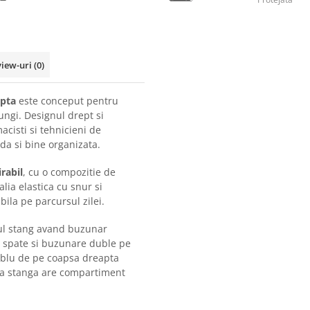
view-uri
(0)
apta
este conceput pentru
lungi. Designul drept si
macisti si tehnicieni de
da si bine organizata.
irabil
, cu o compozitie de
Talia elastica cu snur si
bila pe parcursul zilei.
ul stang avand buzunar
 spate si buzunare duble pe
ublu de pe coapsa dreapta
sa stanga are compartiment