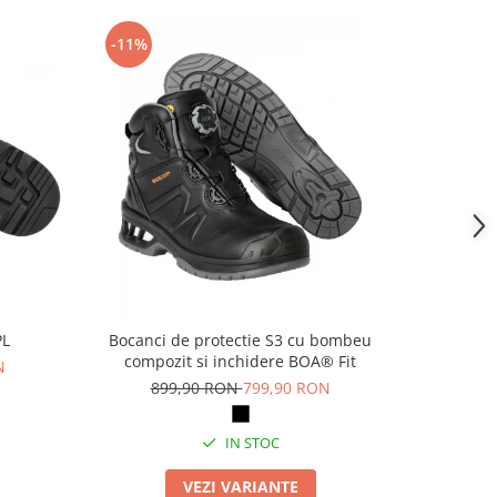
-11%
-14%
PL
Bocanci de protectie S3 cu bombeu
Pa
compozit si inchidere BOA® Fit
N
69
899,90 RON
799,90 RON
IN STOC
VEZI VARIANTE