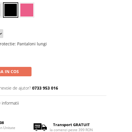
rotectie
:
Pantaloni lungi
A IN COS
 nevoie de ajutor?
0733 953 016
informatii
08
Transport GRATUIT
rin Unitate
la comenzi peste 399 RON