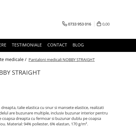
0733 953 016
0,00
ERE
TESTIMONIALE
CONTACT
BLOG
te medicale /
Pantaloni medicali NOBBY STRAIGHT
OBBY STRAIGHT
dreapta, talie elastica cu snur si mansete elastice, realizati
Modelul are buzunare multiple, inclusiv buzunar interior pentru
 coapsa dreapta cu fermoar si buzunar dublu pe coapsa
u. Material: 94% poliester, 6% elastan, 170 g/m².