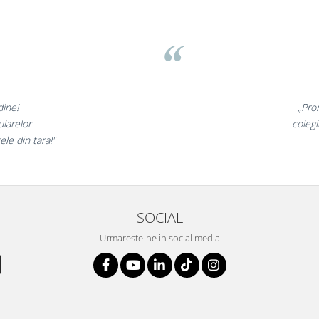
v
nunate,
„Ne bucu
ncantati,
ne declara
i!”
si
SOCIAL
Urmareste-ne in social media