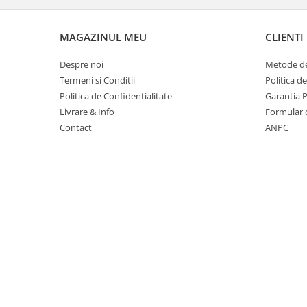
Suporturi si huse telefoane &
tablete
MAGAZINUL MEU
CLIENTI
Periferice PC si accesorii
Ergnonomice
Despre noi
Metode de
Audio
Termeni si Conditii
Politica d
Boxe portabile
Politica de Confidentialitate
Garantia 
Livrare & Info
Formular 
Casti
Contact
ANPC
Tehnica si mobilier pentru birou
Laminatoare
Folii laminare
Accesorii mobilier
Ghilotine și Trimmere
Calculatoare de birou
Distrugatoare documente
Cosuri de gunoi pentru birou
Scaune, birouri si produse