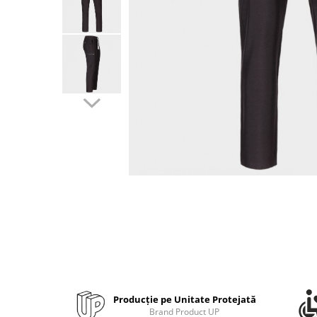
Bibliorafturi, caiete mecanice,
separatoare
Capsatoare, capse si perforatoare
Caiete si blocnotesuri
Dosare, folii protectie si mape
Accesorii diverse pentru birou
Etichetare si ambalare
Arhivare si depozitare
Instrumente de scris
Pixuri de plastic
Pixuri metalice
Pixuri cu gel
Stilouri
Seturi de scris Premium
Instrumente de scris eco
Producție pe Unitate Protejată
Creioane mecanice si grafit
Brand Product UP