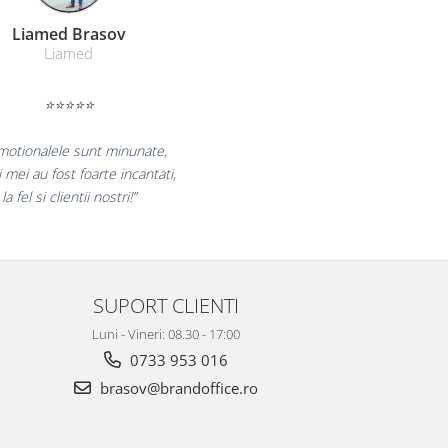
Farmacom Brasov
Farmacom
⭐⭐⭐⭐⭐
ram pentru reluarea colaborarii si
m multumiti pentru produsele plasate
 finalizate cu succes la timp."
SUPORT CLIENTI
Luni - Vineri: 08.30 - 17:00
0733 953 016
brasov@brandoffice.ro