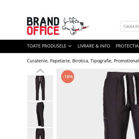
Toate Produsele
Unitate Protejata - PRODUCTIE
Hartie copiator si produse
TOATE PRODUSELE
LIVRARE & INFO
PROTECTIA
tipografice
Produse consumabile din hartie
Curatenie, Papetarie, Birotica, Tipografie, Promotiona
Detergenti si dezinfectanti
Formulare tipizate
-18%
Saci menajeri (Unitate Protejata)
Agende, calendare si organizatoare
Agende personalizabile
Organizatoare business
Birotica si papetarie
Hartie si articole din hartie