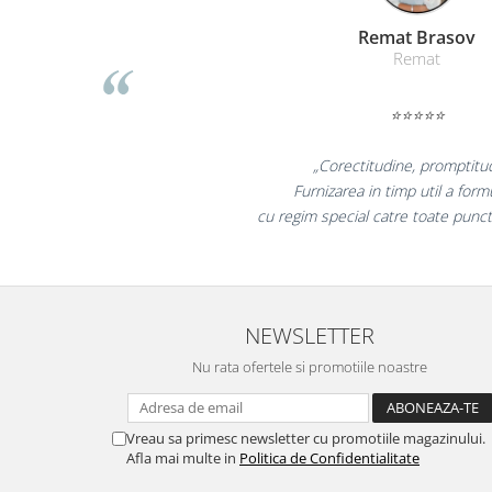
Table magnetice (whiteboard-uri)
Liamed Braso
Electronice si accesorii tech
Liamed
Gadgeturi mobile
Securitate digitala
⭐⭐⭐⭐⭐
Adaptoare de calatorie
„Promotionalele sunt mi
Baterii si acumulatori
colegii mei au fost foarte i
Cabluri si conectivitate
la fel si clientii nostr
Incarcatoare wireless
Incarcatoare cu fir si auto
Ceasuri smart - Smartwatch
NEWSLETTER
Baterii externe - Powerbanks
Nu rata ofertele si promotiile noastre
Accesorii localizare (FindMy)
Cartuse, tonere, consumabile PC
Vreau sa primesc newsletter cu promotiile magazinului.
Standuri PC si suporturi
Afla mai multe in
Politica de Confidentialitate
ergonomice