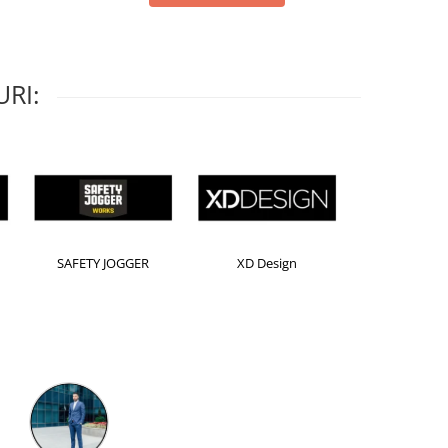
RI:
Horion
Kensington
Leitz