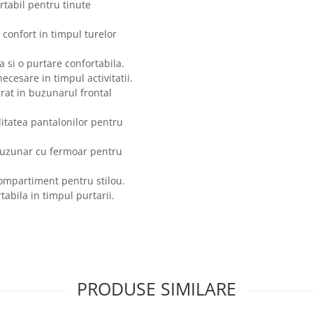
ortabil pentru tinute
i confort in timpul turelor
a si o purtare confortabila.
necesare in timpul activitatii.
grat in buzunarul frontal
itatea pantalonilor pentru
buzunar cu fermoar pentru
compartiment pentru stilou.
rtabila in timpul purtarii.
PRODUSE SIMILARE