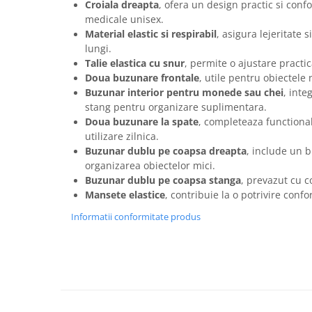
Croiala dreapta
, ofera un design practic si conf
Articole pentru rufe, casa,
medicale unisex.
geamuri, mobila
Material elastic si respirabil
, asigura lejeritate s
Articole pentru birou, suprafete,
lungi.
pardoseli
Talie elastica cu snur
, permite o ajustare practic
Intretinere si odorizante masina
Doua buzunare frontale
, utile pentru obiectele 
Buzunar interior pentru monede sau chei
, inte
Saci de gunoi
stang pentru organizare suplimentara.
Accesorii pentru curatenie
Doua buzunare la spate
, completeaza functional
utilizare zilnica.
Tipografie si stampile
Buzunar dublu pe coapsa dreapta
, include un 
Formulare tipizate
organizarea obiectelor mici.
Buzunar dublu pe coapsa stanga
, prevazut cu 
Caiete si blocnotesuri
Mansete elastice
, contribuie la o potrivire confo
personalizate
Informatii conformitate produs
Stampile, tusiere si tus
Protectia muncii si Imbracaminte
Imbracaminte
Tricouri
Bluze & Pulovere