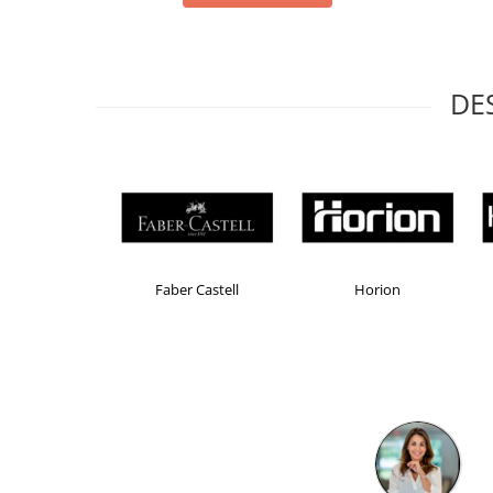
Masti de protectie respiratorie
Sepci, caciuli si esarfe
Pachete promotionale
DE
Accesorii pentru protectia muncii
Sosete de lucru
Branturi
Diverse accesorii
Articole de unica folosinta
Copii - tricouri si hanorace
Brand Product UP
Colorissimo
EK
Comunicare si prezentare
Flipchart-uri
Ecrane Interactive
Sisteme de afisare
Ecrane de proiectie
Accesorii prezentare