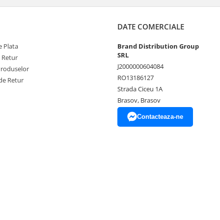
DATE COMERCIALE
 Plata
Brand Distribution Group
SRL
e Retur
J2000000604084
Produselor
RO13186127
de Retur
Strada Ciceu 1A
Brasov, Brasov
Contacteaza-ne