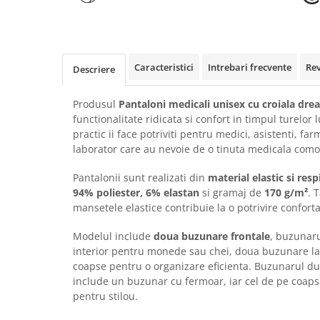
Rollere
Finelinere
Textmarkere
Markere diverse
Caracteristici
Intrebari frecvente
Re
Descriere
Carioci si creioane colorate
Rezerve instrumente scris
Produsul
Pantaloni medicali unisex cu croiala dre
Tavite documente si suporturi
functionalitate ridicata si confort in timpul turelor 
practic ii face potriviti pentru medici, asistenti, far
Ascutitori, radiere, agrafe
laborator care au nevoie de o tinuta medicala como
Foarfece pentru birou
Pantalonii sunt realizati din
material elastic si resp
Curatenie si igiena
94% poliester, 6% elastan
si gramaj de
170 g/m²
. 
Produse Antibacteriene
mansetele elastice contribuie la o potrivire conforta
Articole pentru baie
Modelul include
doua buzunare frontale
, buzunar
Articole pentru bucatarie
interior pentru monede sau chei, doua buzunare la
coapse pentru o organizare eficienta. Buzunarul d
Maturi, mopuri si galeti
include un buzunar cu fermoar, iar cel de pe coap
Hartie igienica, prosoape hartie si
pentru stilou.
dispensere