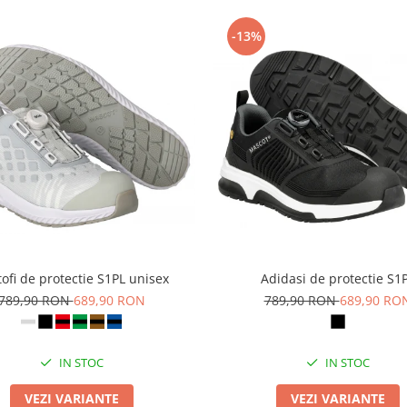
-13%
ofi de protectie S1PL unisex
Adidasi de protectie S1
789,90 RON
689,90 RON
789,90 RON
689,90 RO
IN STOC
IN STOC
VEZI VARIANTE
VEZI VARIANTE