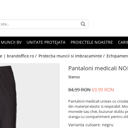
 MUNCII BV
UNITATE PROTEJATA
PROIECTELE NOASTRE
CARI
le | brandoffice.ro /
Protectia muncii si Imbracaminte /
Echipamen
Pantaloni medicali N
Stenso
84,99 RON
69,99 RON
Pantaloni medicali unisex cu croiala 
din material elastic si respirabil. 
monede sau chei, buzunar dublu pe
stanga cu compartiment pentru stilo
Varianta culoare
: negru