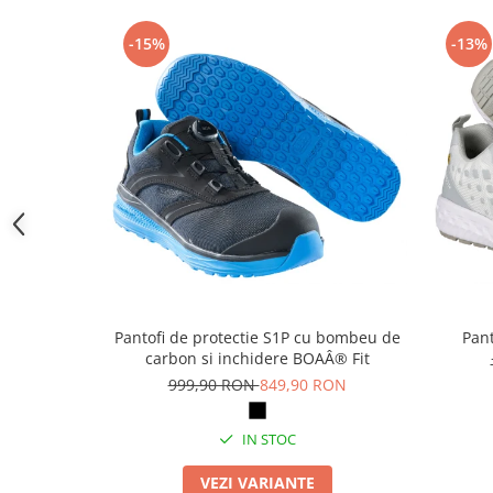
Camasi
Pantaloni
-15%
-13%
Pantaloni cu pieptar
Hanorace
Jachete
Impermeabile
Veste
Reflectorizante
Incaltaminte
Incaltaminte de lucru si protectie
Incaltaminte de oras si munte
Echipamente medicale
Pantofi de protectie S1P cu bombeu de
Pant
carbon si inchidere BOAÂ® Fit
Manusi de protectie
999,90 RON
849,90 RON
Accesorii pentru protectia capului
Casti de protectie
IN STOC
Antifoane
VEZI VARIANTE
Ochelari de protectie si viziere