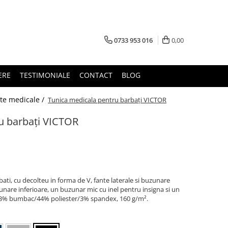
0733 953 016
0,00
ERE
TESTIMONIALE
CONTACT
BLOG
te medicale /
Tunica medicala pentru barbați VICTOR
u barbați VICTOR
ti, cu decolteu in forma de V, fante laterale si buzunare
nare inferioare, un buzunar mic cu inel pentru insigna si un
 53% bumbac/44% poliester/3% spandex, 160 g/m².