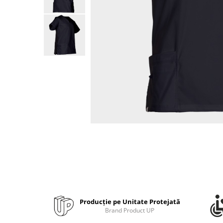
Bibliorafturi, caiete mecanice,
separatoare
Capsatoare, capse si perforatoare
Caiete si blocnotesuri
Dosare, folii protectie si mape
Accesorii diverse pentru birou
Etichetare si ambalare
Arhivare si depozitare
Instrumente de scris
Pixuri de plastic
Pixuri metalice
Pixuri cu gel
Stilouri
Seturi de scris Premium
Instrumente de scris eco
Producție pe Unitate Protejată
Brand Product UP
Creioane mecanice si grafit