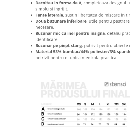
Articole pentru rufe, casa,
Decolteu in forma de V
, completeaza designul tu
geamuri, mobila
simplu si ingrijit.
Fante laterale
, sustin libertatea de miscare in tim
Articole pentru birou, suprafete,
Doua buzunare inferioare
, utile pentru pastrar
pardoseli
necesare.
Intretinere si odorizante masina
Buzunar mic cu inel pentru insigna
, detaliu pra
identificare.
Saci de gunoi
Buzunar pe piept stang
, potrivit pentru obiecte 
Accesorii pentru curatenie
Material 53% bumbac/44% poliester/3% spand
potrivit pentru o tunica medicala practica.
Tipografie si stampile
Formulare tipizate
Caiete si blocnotesuri
personalizate
Stampile, tusiere si tus
Protectia muncii si Imbracaminte
Imbracaminte
Tricouri
Bluze & Pulovere