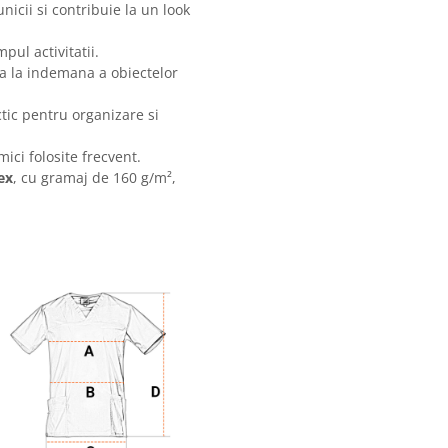
nicii si contribuie la un look
pul activitatii.
ea la indemana a obiectelor
ctic pentru organizare si
mici folosite frecvent.
ex
, cu gramaj de 160 g/m²,