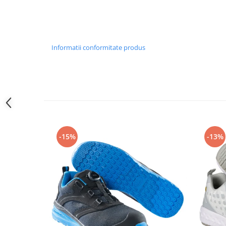
Camasi
Pantaloni
Pantaloni cu pieptar
Hanorace
Informatii conformitate produs
Jachete
Impermeabile
Veste
Reflectorizante
Incaltaminte
Incaltaminte de lucru si protectie
Incaltaminte de oras si munte
-15%
-13%
Echipamente medicale
Manusi de protectie
Accesorii pentru protectia capului
Casti de protectie
Antifoane
Ochelari de protectie si viziere