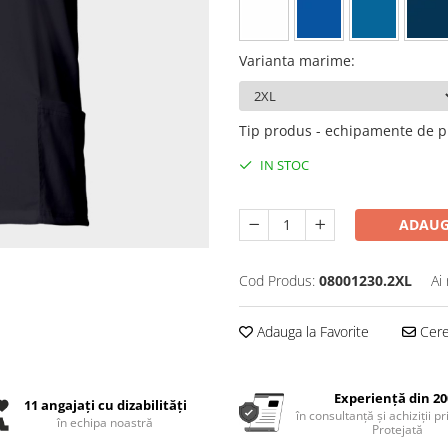
Varianta marime
:
Tip produs - echipamente de p
IN STOC
ADAUG
Cod Produs:
08001230.2XL
Ai
Adauga la Favorite
Cere 
Experiență din 20
11 angajați cu dizabilități
în consultanță și achiziții p
în echipa noastră
Protejată