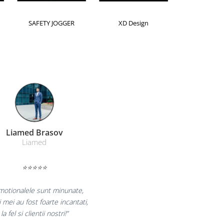
orion
Kensington
Leitz
Farmacom Brasov
Farmacom
⭐⭐⭐⭐⭐
 bucuram pentru reluarea colaborarii si
claram multumiti pentru produsele plasate
si finalizate cu succes la timp."