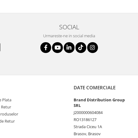
SOCIAL
Urmareste-ne in social media
DATE COMERCIALE
 Plata
Brand Distribution Group
SRL
e Retur
J2000000604084
Produselor
RO13186127
de Retur
Strada Ciceu 1A
Brasov, Brasov