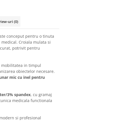
view-uri
(0)
ste conceput pentru o tinuta
 medical. Croiala mulata si
urat, potrivit pentru
n mobilitatea in timpul
anizarea obiectelor necesare.
unar mic cu inel pentru
ter/3% spandex
, cu gramaj
 tunica medicala functionala
 modern si profesional