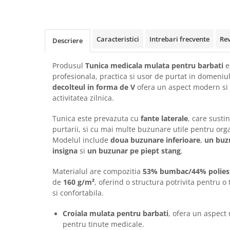
Rollere
Finelinere
Textmarkere
Caracteristici
Intrebari frecvente
Re
Descriere
Markere diverse
Carioci si creioane colorate
Produsul
Tunica medicala mulata pentru barbati
e
Rezerve instrumente scris
profesionala, practica si usor de purtat in domeniul
Tavite documente si suporturi
decolteul in forma de V
ofera un aspect modern si c
activitatea zilnica.
Ascutitori, radiere, agrafe
Foarfece pentru birou
Tunica este prevazuta cu
fante laterale
, care susti
purtarii, si cu mai multe buzunare utile pentru org
Curatenie si igiena
Modelul include
doua buzunare inferioare
,
un buz
Produse Antibacteriene
insigna
si
un buzunar pe piept stang
.
Articole pentru baie
Materialul are compozitia
53% bumbac/44% polies
Articole pentru bucatarie
de
160 g/m²
, oferind o structura potrivita pentru o
Maturi, mopuri si galeti
si confortabila.
Hartie igienica, prosoape hartie si
Croiala mulata pentru barbati
, ofera un aspect
dispensere
pentru tinute medicale.