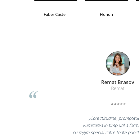
Table magnetice (whiteboard-uri)
Electronice si accesorii tech
Brand Product UP
Colorissimo
EKOMAX
Gadgeturi mobile
Securitate digitala
Adaptoare de calatorie
Baterii si acumulatori
Cabluri si conectivitate
Incarcatoare wireless
Incarcatoare cu fir si auto
Liamed Br
Ceasuri smart - Smartwatch
Liamed
Baterii externe - Powerbanks
⭐⭐⭐⭐
Accesorii localizare (FindMy)
Cartuse, tonere, consumabile PC
„Promotionalele su
Standuri PC si suporturi
colegii mei au fost fo
ergonomice
la fel si clientii