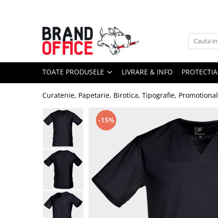
Toate Produsele
Unitate Protejata - PRODUCTIE
Hartie copiator si produse
TOATE PRODUSELE
LIVRARE & INFO
PROTECTIA
tipografice
Produse consumabile din hartie
Curatenie, Papetarie, Birotica, Tipografie, Promotiona
Detergenti si dezinfectanti
Formulare tipizate
-15%
Saci menajeri (Unitate Protejata)
Agende, calendare si organizatoare
Agende personalizabile
Organizatoare business
Birotica si papetarie
Hartie si articole din hartie