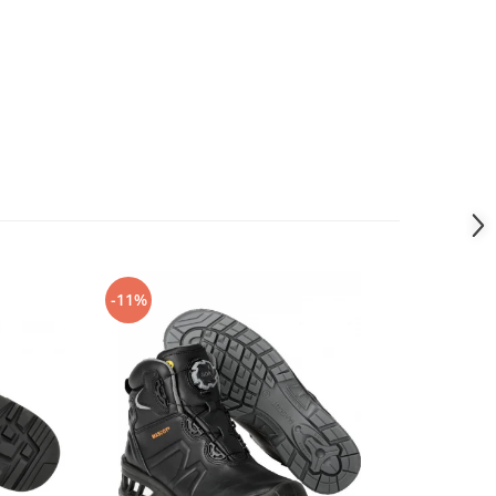
-11%
-14%