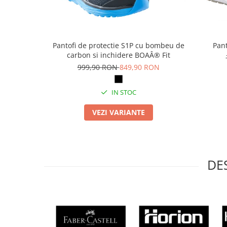
Masti de protectie respiratorie
Sepci, caciuli si esarfe
Pachete promotionale
Pantofi de protectie S1P cu bombeu de
Pant
Accesorii pentru protectia muncii
carbon si inchidere BOAÂ® Fit
999,90 RON
849,90 RON
Sosete de lucru
Branturi
IN STOC
Diverse accesorii
Articole de unica folosinta
VEZI VARIANTE
Copii - tricouri si hanorace
Comunicare si prezentare
Flipchart-uri
DE
Ecrane Interactive
Sisteme de afisare
Ecrane de proiectie
Accesorii prezentare