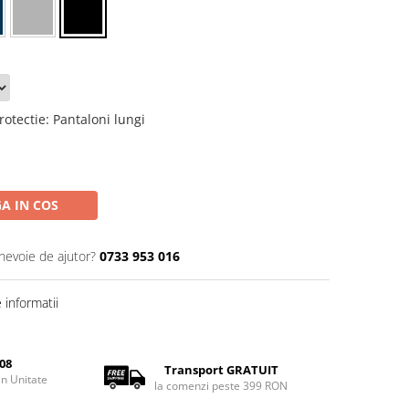
rotectie
:
Pantaloni lungi
A IN COS
 nevoie de ajutor?
0733 953 016
informatii
08
Transport GRATUIT
rin Unitate
la comenzi peste 399 RON