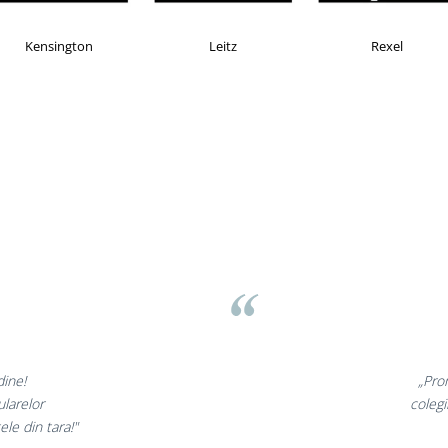
Esselte
Faber Castell
H
asov
⭐
nt minunate,
„Ne
arte incantati,
ne de
 nostri!”