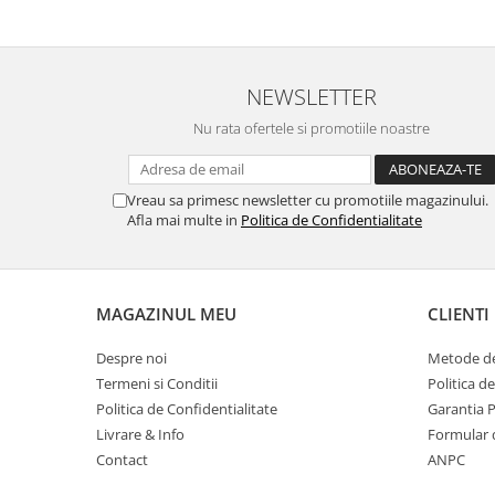
Suporturi si huse telefoane &
tablete
Periferice PC si accesorii
Ergnonomice
NEWSLETTER
Audio
Nu rata ofertele si promotiile noastre
Boxe portabile
Casti
Vreau sa primesc newsletter cu promotiile magazinului.
Tehnica si mobilier pentru birou
Afla mai multe in
Politica de Confidentialitate
Laminatoare
Folii laminare
Accesorii mobilier
MAGAZINUL MEU
CLIENTI
Ghilotine și Trimmere
Despre noi
Metode de
Calculatoare de birou
Termeni si Conditii
Politica d
Politica de Confidentialitate
Garantia 
Distrugatoare documente
Livrare & Info
Formular 
Cosuri de gunoi pentru birou
Contact
ANPC
Scaune, birouri si produse