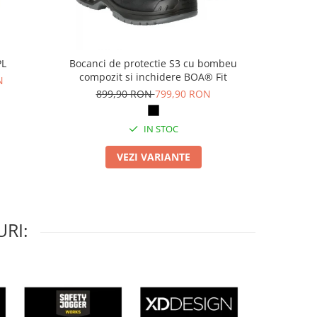
PL
Bocanci de protectie S3 cu bombeu
Pa
compozit si inchidere BOA® Fit
N
69
899,90 RON
799,90 RON
IN STOC
VEZI VARIANTE
RI: