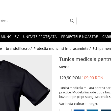
 MUNCII BV
UNITATE PROTEJATA
PROIECTELE NOASTRE
CARI
le | brandoffice.ro /
Protectia muncii si Imbracaminte /
Echipamen
Tunica medicala pentr
Stenso
129,90 RON
109,90 RON
Tunica medicala mulata pentru barba
practice. Modelul include doua buzu
buzunar pe piept stang. Material:
Varianta culoare
: negru